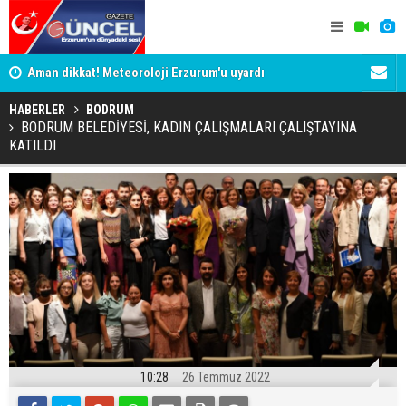
ak
Aman dikkat! Meteoroloji Erzurum'u uyardı
Güneş ve Ov
HABERLER
BODRUM
BODRUM BELEDİYESİ, KADIN ÇALIŞMALARI ÇALIŞTAYINA
KATILDI
10:28
26 Temmuz 2022