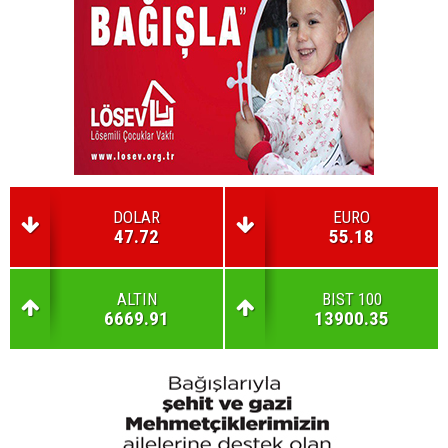
DOLAR
EURO
47.72
55.18
ALTIN
BIST 100
6669.91
13900.35