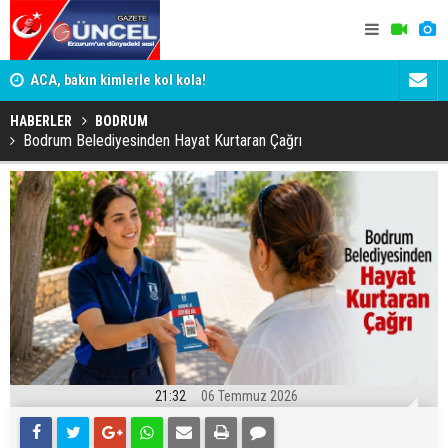
n
ACA, bakın kimlerle kol kola!
Erzurumspo
HABERLER
BODRUM
Bodrum Belediyesinden Hayat Kurtaran Çağrı
21:32
06 Temmuz 2026