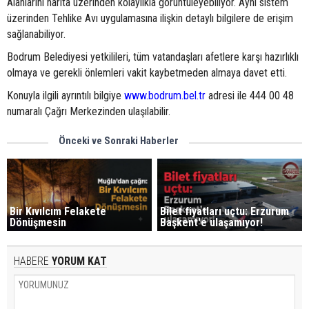
Alanlarını harita üzerinden kolaylıkla görüntüleyebiliyor. Aynı sistem
üzerinden Tehlike Avı uygulamasına ilişkin detaylı bilgilere de erişim
sağlanabiliyor.
Bodrum Belediyesi yetkilileri, tüm vatandaşları afetlere karşı hazırlıklı
olmaya ve gerekli önlemleri vakit kaybetmeden almaya davet etti.
Konuyla ilgili ayrıntılı bilgiye
www.bodrum.bel.tr
adresi ile 444 00 48
numaralı Çağrı Merkezinden ulaşılabilir.
Önceki ve Sonraki Haberler
Bir Kıvılcım Felakete
Bilet fiyatları uçtu: Erzurum
Dönüşmesin
Başkent'e ulaşamıyor!
HABERE
YORUM KAT