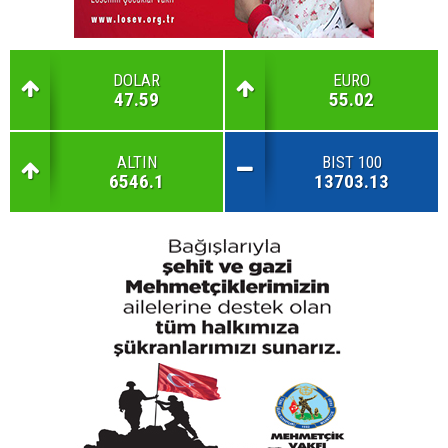
DOLAR
EURO
47.59
55.02
ALTIN
BIST 100
6546.1
13703.13