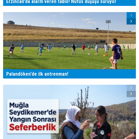
Erzincan'da alarm veren tablo! Nüfus düşüşü sürüyor
Palandöken'de ilk antrenman!