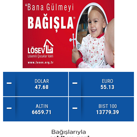
DOLAR
EURO
47.68
55.13
ALTIN
BIST 100
6659.71
13779.39