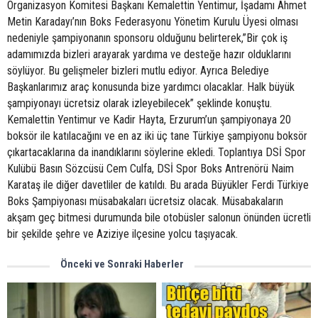
Organizasyon Komitesi Başkanı Kemalettin Yentimur, İşadamı Ahmet
Metin Karadayı’nın Boks Federasyonu Yönetim Kurulu Üyesi olması
nedeniyle şampiyonanın sponsoru olduğunu belirterek,”Bir çok iş
adamımızda bizleri arayarak yardıma ve desteğe hazır olduklarını
söylüyor. Bu gelişmeler bizleri mutlu ediyor. Ayrıca Belediye
Başkanlarımız araç konusunda bize yardımcı olacaklar. Halk büyük
şampiyonayı ücretsiz olarak izleyebilecek” şeklinde konuştu.
Kemalettin Yentimur ve Kadir Hayta, Erzurum’un şampiyonaya 20
boksör ile katılacağını ve en az iki üç tane Türkiye şampiyonu boksör
çıkartacaklarına da inandıklarını söylerine ekledi. Toplantıya DSİ Spor
Kulübü Basın Sözcüsü Cem Culfa, DSİ Spor Boks Antrenörü Naim
Karataş ile diğer davetliler de katıldı. Bu arada Büyükler Ferdi Türkiye
Boks Şampiyonası müsabakaları ücretsiz olacak. Müsabakaların
akşam geç bitmesi durumunda bile otobüsler salonun önünden ücretli
bir şekilde şehre ve Aziziye ilçesine yolcu taşıyacak.
Önceki ve Sonraki Haberler