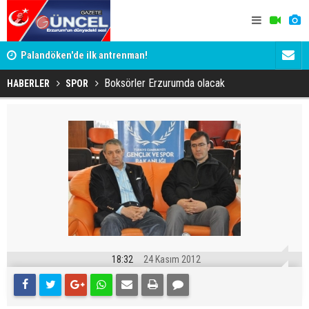
Palandöken'de ilk antrenman!
Kaptan Yum
Boksörler Erzurumda olacak
HABERLER
SPOR
18:32
24 Kasım 2012