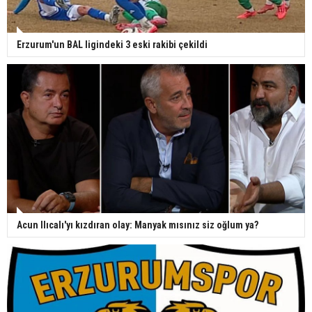
Erzurum'un BAL ligindeki 3 eski rakibi çekildi
Acun Ilıcalı'yı kızdıran olay: Manyak mısınız siz oğlum ya?