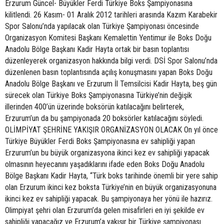
Erzurum Güncel- Büyükler Ferdi Türkiye Boks Şampiyonasına
kilitlendi. 26 Kasım- 01 Aralık 2012 tarihleri arasında Kazım Karabekir
Spor Salonu’nda yapılacak olan Türkiye Şampiyonası öncesinde
Organizasyon Komitesi Başkanı Kemalettin Yentimur ile Boks Doğu
Anadolu Bölge Başkanı Kadir Hayta ortak bir basın toplantısı
düzenleyerek organizasyon hakkında bilgi verdi. DSİ Spor Salonu’nda
düzenlenen basın toplantısında açılış konuşmasını yapan Boks Doğu
Anadolu Bölge Başkanı ve Erzurum İl Temsilcisi Kadir Hayta, beş gün
sürecek olan Türkiye Boks Şampiyonasına Türkiye’nin değişik
illerinden 400’ün üzerinde boksörün katılacağını belirterek,
Erzurum’un da bu şampiyonada 20 boksörler katılacağını söyledi.
OLİMPİYAT ŞEHRİNE YAKIŞIR ORGANİZASYON OLACAK On yıl önce
Türkiye Büyükler Ferdi Boks Şampiyonasına ev sahipliği yapan
Erzurum’un bu büyük organizasyona ikinci kez ev sahipliği yapacak
olmasının heyecanını yaşadıklarını ifade eden Boks Doğu Anadolu
Bölge Başkanı Kadir Hayta, “Türk boks tarihinde önemli bir yere sahip
olan Erzurum ikinci kez boksta Türkiye’nin en büyük organizasyonuna
ikinci kez ev sahipliği yapacak. Bu şampiyonaya her yönü ile hazırız.
Olimpiyat şehri olan Erzurum’da gelen misafirleri en iyi şekilde ev
sahipliği yapacağız ve Erzurum’a yakışır bir Türkiye şampiyonası