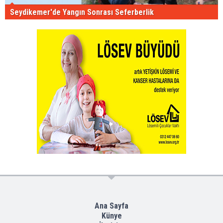
Seydikemer'de Yangın Sonrası Seferberlik
Ana Sayfa
Künye