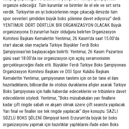
organize edeceğiz. Tüm kurumlar ve birimler ile el ele ve sırt sırta
verdik. Türkiye’nin en iyi boksörlerinin ringe çıkacağı ilimizde tüm
spor severleri şimdiden büyük boks şölenine davet ediyoruz” dedi.
YENTİMUR: DÖRT DÖRTLÜK BİR ORGANİZASYON OLACAK Büyük
organizasyona Erzurum’un hazır olduğunu belirten Organizasyon
Komitesi Başkanı Kemalettin Yentimur, 26 Kasım’da saat 15.00’da
start alacak olan maçlarla Türkiye Büyükler Ferdi Boks
Şampiyonası’nın başlayacağını belirtti. Yentimur, 26 Kasım Pazartesi
günü saat 18.00’da ise organizasyon için açılış seramonisinin
gerçekleşeceğini ifade etti. Büyükler Ferdi Türkiye Boks Şampiyonası
Organizasyon Komitesi Başkanı ve DSİ Spor Kulübü Başkanı
Kemalettin Yentimur, şampiyonanın tanıtımı için on bir tane el ilanı
hazırladıklarını, bilboardlar ile otobüs duraklarına afişler asarak Türkiye
Boks Şampiyonası için halkı haberdar edeceklerini ve tribünlere davet
edeceklerini söyledi. Yentimur, “Boks müsabakaları yarı finallere
kadar çift ringde sabah ve akşam olmak üzere çift seansta yapılacak.
Yarı final ve finaller ise tek ringde yapılacak” diye konuştu. SAZLI
SÖZLÜ BOKS ŞÖLENİ Olimpiyat kenti Erzurum’da büyük bir boks
organizasyonu yapmak için hazırlıklar yaptıklarını ifade eden Boks