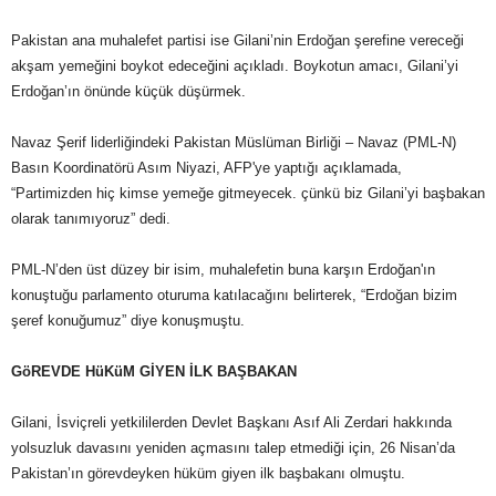
Pakistan ana muhalefet partisi ise Gilani’nin Erdoğan şerefine vereceği
akşam yemeğini boykot edeceğini açıkladı. Boykotun amacı, Gilani’yi
Erdoğan’ın önünde küçük düşürmek.
Navaz Şerif liderliğindeki Pakistan Müslüman Birliği – Navaz (PML-N)
Basın Koordinatörü Asım Niyazi, AFP'ye yaptığı açıklamada,
“Partimizden hiç kimse yemeğe gitmeyecek. çünkü biz Gilani’yi başbakan
olarak tanımıyoruz” dedi.
PML-N’den üst düzey bir isim, muhalefetin buna karşın Erdoğan'ın
konuştuğu parlamento oturuma katılacağını belirterek, “Erdoğan bizim
şeref konuğumuz” diye konuşmuştu.
GöREVDE HüKüM GİYEN İLK BAŞBAKAN
Gilani, İsviçreli yetkililerden Devlet Başkanı Asıf Ali Zerdari hakkında
yolsuzluk davasını yeniden açmasını talep etmediği için, 26 Nisan’da
Pakistan’ın görevdeyken hüküm giyen ilk başbakanı olmuştu.