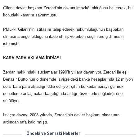
Gilani, devlet başkanı Zerdari’nin dokunulmazlığı olduğunu belirterek, bu
konudaki kararını savunmuştu.
PML-N, Gilani’nin istifasını talep ederek hükümlülüğünün başbakan
olmasına engel olduğunu ifade etmiş ve erken seçimlere gidilmesini
istemişti.
KARA PARA AKLAMA İDDİASI
Zerdari hakkındaki suçlamalar 1990’lı yıllara dayanıyor. Zerdari ile eşi
Benazir Butto’nun o dönemde İsviçre’deki banka hesaplarında 12 milyon
dolar kara para akladığı iddia ediliyor. çiftin bu kadar parayı gümrük
denetleme anlaşmaları karşılığında aldığı rüşvetlerle sağladığı öne
sürülüyor.
İsviçre davayı 2008 yılında, Zerdari’nin devlet başkanı olmasının
ardından rafa kaldırmıştı.
Önceki ve Sonraki Haberler