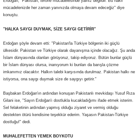
Erdoğan, "Pakistan, terörle mücadelesinde yalnız değildir. Bu haklı
mücadelenizde her zaman yanınızda olmaya devam edeceğiz" diye
konuştu.
"HALKA SAYGI DUYMAK, SİZE SAYGI GETİRİR"
Erdoğan şöyle devam etti: "Pakistan'la Türkiye bölgenin iki güçlü
ülkesidir. Pakistan ve Türkiye olarak dayanışma içinde olacağız. Şu anda
İslam dünyasında olanları görüyoruz, takip ediyoruz. Bütün bunlar güçlü
bir İslam dünyası olursa, inanıyorum ki bunları da barışla çözme
imkanımız olacaktır. Halkın talebi karşısında durulmaz. Pakistan halkı ne
istiyorsa, ona saygı duymak size de saygıyı getirir."
Başbakan Erdoğan'ın ardından konuşan Pakistanlı mevkidaşı Yusuf Rıza
Gilani ise, "Sayın Erdoğan'ı dostlukla kucakladığımı ifade etmek isterim.
Sel felaketinin ardından yapmış olduğu ziyaret ve vermiş olduğu
destekten ötürü kendisine teşekkür ederim. Yaşasın Pakistan-Türkiye
dostluğu!" dedi.
MUHALEFETTEN YEMEK BOYKOTU