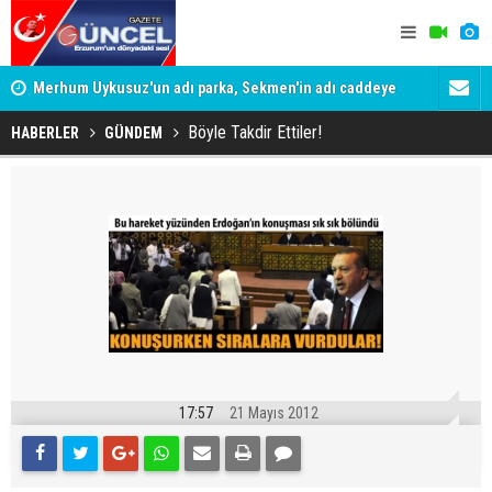
Merhum Uykusuz'un adı parka, Sekmen'in adı caddeye
Konuşanlar'
verildi
Gözaltına a
Böyle Takdir Ettiler!
HABERLER
GÜNDEM
17:57
21 Mayıs 2012