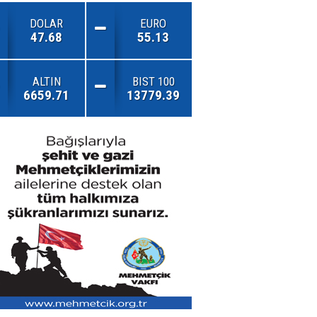
DOLAR
EURO
47.68
55.13
ALTIN
BIST 100
6659.71
13779.39