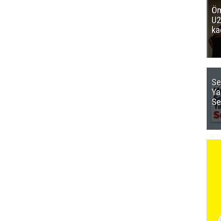
Öm
U2
ka
Se
Ya
Se