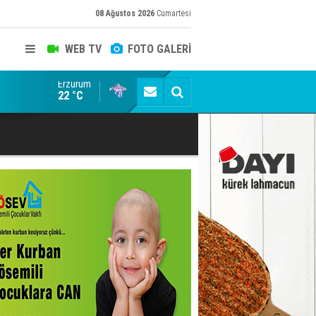
08 Ağustos 2026
Cumartesi
WEB TV
FOTO GALERİ
Erzurum
Terörsüz Türkiye yasa teklifi, Meclis Adalet Komisy
22 °C