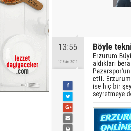
Böyle tekn
13:56
Erzurum Büyü
aldıkları ber
17 Ekim 2011
Pazarspor'un 
etti. Erzurum
ise hiç bir şe
seyretmeye d