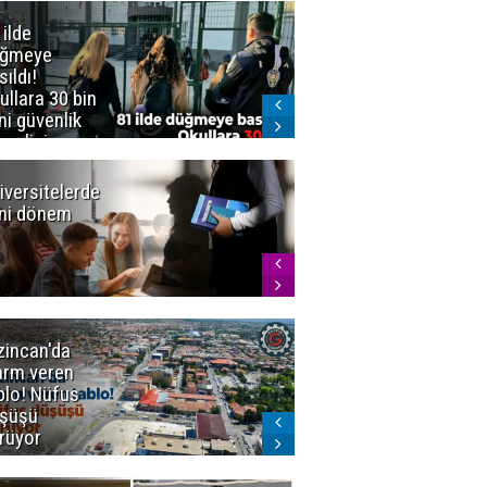
 ilde
Erzurum'da
üğmeye
Kürekle
sıldı!
işlenen
ullara 30 bin
vahşette karar
ni güvenlik
kesinleşti!
revlisi
Yargıtay
cezaları onadı
iversitelerde
Başkan
ni dönem
Sekmen'den
Tercih
Döneminde
Erzurum
Vurgusu
zincan'da
Meteoroloji
arm veren
uyardı!
blo! Nüfus
Doğu'ya yaz
şüşü
gelmeyecek
rüyor