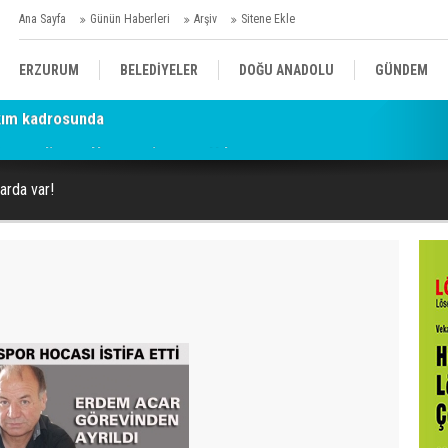
Ana Sayfa
Günün Haberleri
Arşiv
Sitene Ekle
ERZURUM
BELEDİYELER
DOĞU ANADOLU
GÜNDEM
en gelişme: Narıman imzayı attı!
SİYASET
AFAD/ SAVAŞ
SPOR
arda var!
KÜLTÜR/SANAT//MAĞAZİN
BODRUM