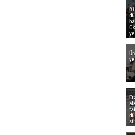
81
d
ba
Ok
ye
gö
Ün
ye
Er
al
ta
dü
sü