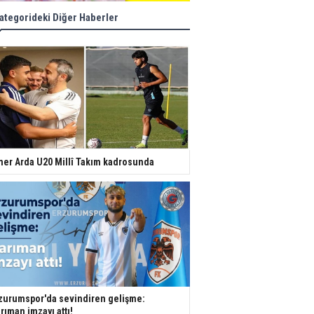
ategorideki Diğer Haberler
er Arda U20 Millî Takım kadrosunda
zurumspor'da sevindiren gelişme:
rıman imzayı attı!