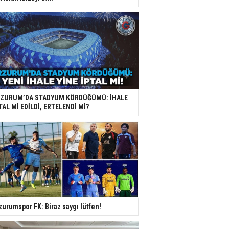
RZURUM’DA STADYUM KÖRDÜĞÜMÜ: İHALE
TAL Mİ EDİLDİ, ERTELENDİ Mİ?
zurumspor FK: Biraz saygı lütfen!