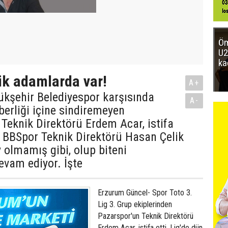
Öm
U2
ka
ik adamlarda var!
A+
kşehir Belediyespor karşısında
A-
aberliği içine sindiremeyen
Teknik Direktörü Erdem Acar, istifa
 BBSpor Teknik Direktörü Hasan Çelik
y olmamış gibi, olup biteni
evam ediyor. İşte
Erzurum Güncel- Spor Toto 3.
Lig 3. Grup ekiplerinden
Pazarspor'un Teknik Direktörü
Erdem Acar, istifa etti. Lig'de dün