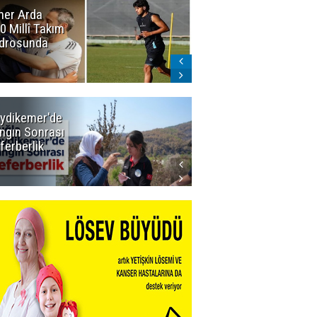
er Arda
Erzurumspor'da
0 Millî Takım
sevindiren
drosunda
gelişme:
Narıman
imzayı attı!
ydikemer'de
Muğla
ngın Sonrası
Büyükşehir
ferberlik
Tüm
İmkânlarıyla
Yangın
Sahasında