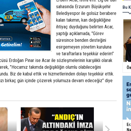
sahasında Erzurum Büyükşehir
Bu K
Belediyespor ile golsüz berabere
kalan takımın, kan değişikliğine
ihtiyaç duyduğunu belirten Acar,
yaptığı açıklamada, "Görev
süresince benden desteğini
esirgemeyen yönetim kuruluna
ve taraftarlara teşekkür ederim"
üsü Erdoğan Pınar ise Acar ile sözleşmelerinin karşılıklı olarak
erek, "Hocamız takımda değişikliğin olumlu olabileceğini
Öm
sundu. Biz de kabul ettik ve hizmetlerinden dolayı teşekkür ettik.
mızı birkaç gün içinde çözerek yolumuza devam edeceğiz" diye
Er
Na