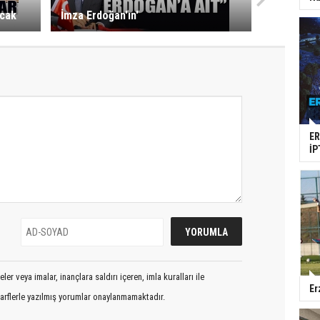
acak
İmza Erdoğan'ın'
E
İP
er veya imalar, inançlara saldırı içeren, imla kuralları ile
Er
arflerle yazılmış yorumlar onaylanmamaktadır.