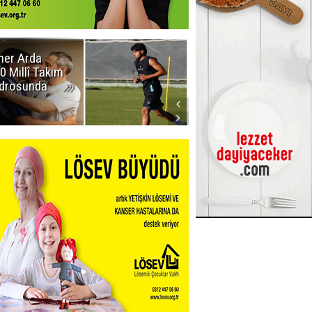
er Arda
Erzurumspor
0 Millî Takım
FK: Biraz saygı
drosunda
lütfen!