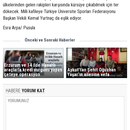
ülkelerinden gelen rakipleri karşısında kürsüye çıkabilmek için ter
dökecek. Milli kafileye Türkiye Üniversite Sporları Federasyonu
Başkan Vekili Kemal Yurtnaç da eşlik ediyor.
Esra Arpa/ Pusula
Önceki ve Sonraki Haberler
Erzurum ve 14 ilde Hasarlı
araçlarla kredi vurgunu yapan
Aykut'tan Şehit Oğuzhan
çeteye operasyon
Yaşar'ın ailesine vefa
HABERE
YORUM KAT