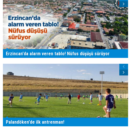
Erzincan'da alarm veren tablo! Nüfus düşüşü sürüyor
Palandöken'de ilk antrenman!