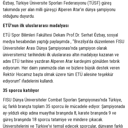
Özbay, Türkiye Üniversite Sporları Federasyonu (TÜSF) güreş
takımında yer alan milli güreşçi Alperen Atar’ın dünya şampiyonu
olduğunu duyurdu.
ETÜ’nun ilk uluslararası madalyası
ETÜ Spor Bilimleri Fakültesi Dekanı Prof.Dr. Serhat Özbay, sosyal
medya hesabından yaptığı paylaşımda , “Brezilya’da düzenlenen FISU
Üniversiteler Arası Dünya Şampiyonası’nda şampiyon olarak
üniversitemiz tarihindeki ilk uluslararası altın madalyayı kazanan ve
adını ETÜ tarihine yazdıran Alperen Atar kardeşimi gönülden tebrik
ediyorum. Her daim yanımızda olan ve bizlere büyük destek veren
Rektör Hocamız başta olmak üzere tüm ETÜ ailesine teşekkür
ediyorum” ifadelerini kullandı.
35 sporcu katılıyor
FISU Dünya Üniversiteler Combat Sporları Şampiyonası'nda Türkiye,
üç farklı branşta toplam 35 sporcu ile mücadele ediyor. Şampiyonada
ay-yıldızlı ekip adına muaythai branşında 8, karate branşında 9 ve
güreş branşında 18 sporcu tatamiye ve mindere çıkacak.
Üniversitelerini ve Türkiye'yi temsil edecek sporcular, dünyanın farklı