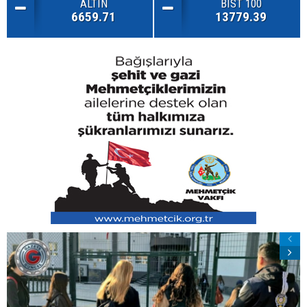
ALTIN
BIST 100
6659.71
13779.39