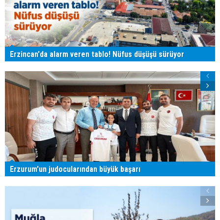
Erzincan'da alarm veren tablo! Nüfus düşüşü sürüyor
Erzurum'un judocularından büyük başarı