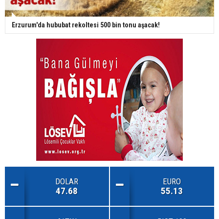
Erzurum'da hububat rekoltesi 500 bin tonu aşacak!
DOLAR
EURO
47.68
55.13