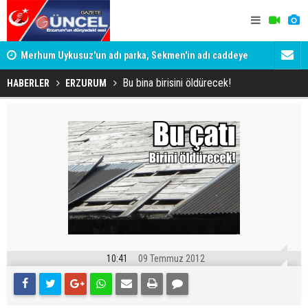
Merhum Uykusuz'un adı parka, Sekmen'in adı caddeye
Konuşanlar'
verildi
Gözaltına a
Bu bina birisini öldürecek!
HABERLER
ERZURUM
10:41
09 Temmuz 2012