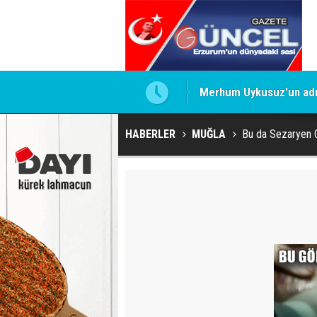
Merhum Uykusuz'un adı 
HABERLER
MUĞLA
Bu da Sezaryen 