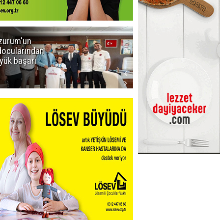
zurum'un
Amar süper
docularından
ligi seviyor!
yük başarı