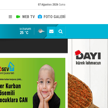
07 Ağustos 2026
Cuma
WEB TV
FOTO GALERİ
Erzurum
Konuşanlar'a katıldı, söyledikleri başına iş açtı! Göza
25 °C