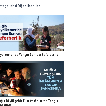
ategorideki Diğer Haberler
ydikemer'de Yangın Sonrası Seferberlik
ğla Büyükşehir Tüm İmkânlarıyla Yangın
hasında