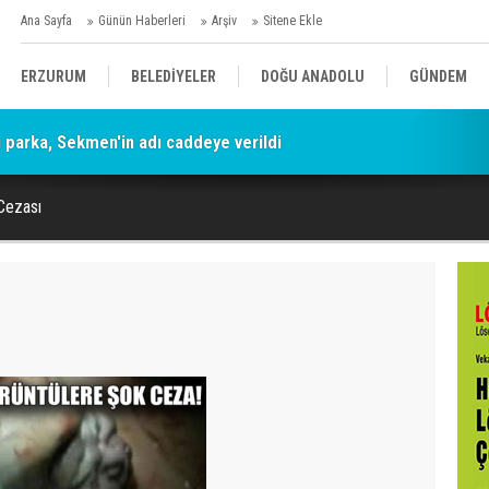
Ana Sayfa
Günün Haberleri
Arşiv
Sitene Ekle
ERZURUM
BELEDİYELER
DOĞU ANADOLU
GÜNDEM
parka, Sekmen'in adı caddeye verildi
SİYASET
AFAD/ SAVAŞ
SPOR
Cezası
KÜLTÜR/SANAT//MAĞAZİN
BODRUM