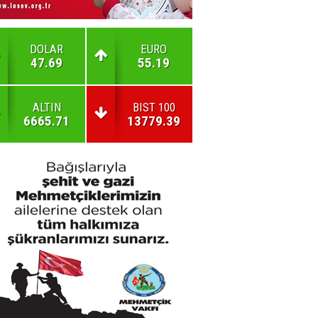
DOLAR
EURO
47.69
55.19
ALTIN
BIST 100
6665.71
13779.39