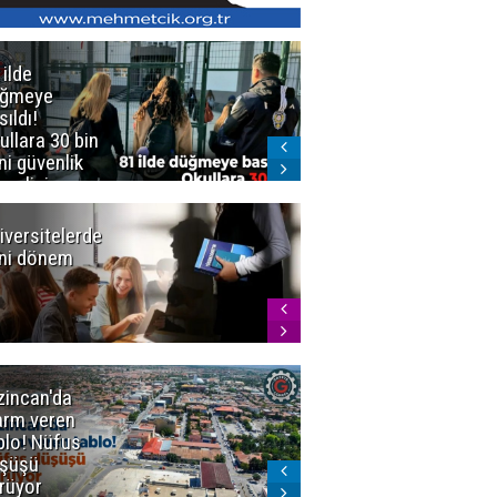
 ilde
Erzurum'da
üğmeye
Kürekle
sıldı!
işlenen
ullara 30 bin
vahşette karar
ni güvenlik
kesinleşti!
revlisi
Yargıtay
cezaları onadı
iversitelerde
Başkan
ni dönem
Sekmen'den
Tercih
Döneminde
Erzurum
Vurgusu
zincan'da
Meteoroloji
arm veren
uyardı!
blo! Nüfus
Doğu'ya yaz
şüşü
gelmeyecek
rüyor