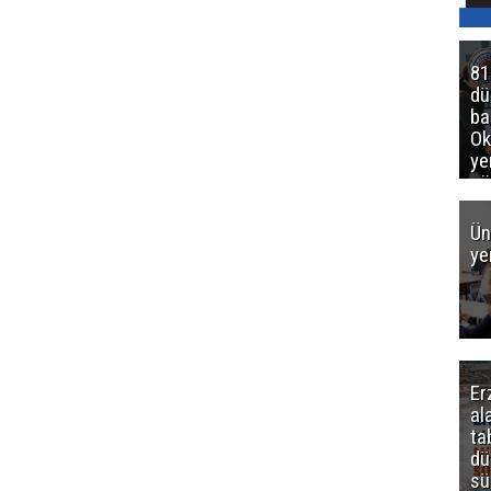
81
d
ba
Ok
ye
gö
Ün
ye
Er
al
ta
dü
sü