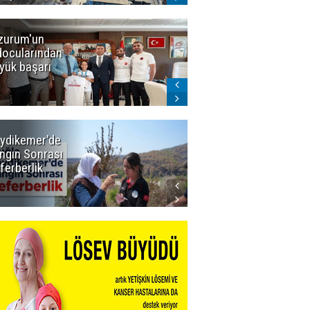
zurum'un
Amar süper
docularından
ligi seviyor!
yük başarı
ydikemer'de
Muğla
ngın Sonrası
Büyükşehir
ferberlik
Tüm
İmkânlarıyla
Yangın
Sahasında