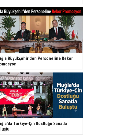
ğla Büyükşehir’den Personeline Rekor
romosyon
ğla’da Türkiye-Çin Dostluğu Sanatla
luştu