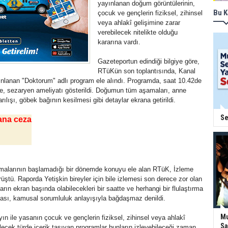
yayınlanan doğum görüntülerinin, 
Bu K
çocuk ve gençlerin fiziksel, zihinsel
veya ahlakî gelişimine zarar
verebilecek nitelikte olduğu
kararına vardı.
Gazeteportun edindiği bilgiye göre,
RTüKün son toplantısında, Kanal
nlanan "Doktorum" adlı program ele alındı. Programda, saat 10.42de
le, sezaryen ameliyatı gösterildi. Doğumun tüm aşamaları, anne
ılışı, göbek bağının kesilmesi gibi detaylar ekrana getirildi.
Se
ana ceza
malarının başlamadığı bir dönemde konuyu ele alan RTüK, İzleme
üştü. Raporda Yetişkin bireyler için bile izlemesi son derece zor olan
arın ekran başında olabilecekleri bir saatte ve herhangi bir flulaştırma
sı, kamusal sorumluluk anlayışıyla bağdaşmaz denildi.
Mu
n ile yasanın çocuk ve gençlerin fiziksel, zihinsel veya ahlakî
Sa
ilecek türde içerik taşıyan programlar bunların izleyebileceği zaman