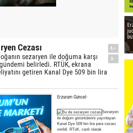
Er
ju
bü
ryen Cezası
A+
oğanın sezaryen ile doğuma karşı
A-
 gündemi belirledi. RTÜK, ekrana
iyatını getiren Kanal Dye 509 bin lira
Erzurum Güncel-
Sezaryen
ile doğum görüntülerini yayınlayan
Kanal Dye 509 bin lira para cezası
verildi. RTüK, canlı olarak