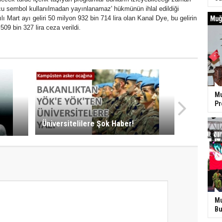
cu sembol kullanılmadan yayınlanamaz' hükmünün ihlal edildiği
lı Mart ayı geliri 50 milyon 932 bin 714 lira olan Kanal Dye, bu gelirin
509 bin 327 lira ceza verildi.
Mu
P
Üniversitelilere Şok Haber!
Mu
Bu