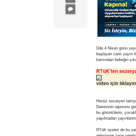
Dde 4 Nisan günü yayı
başlayan canlı yayın i
karnından bebeğin çıkar
RTüK'ten sezery
video için tıklayın
Henüz sezaryen tartış
Dairesinin raporunu gör
bu görüntülerin, çocukl
yapılmadan yayınlanma
RTüK üyeleri de bu yayı
gelişimine zarar vereb