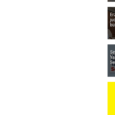
Er
ju
bü
Se
Ya
Se