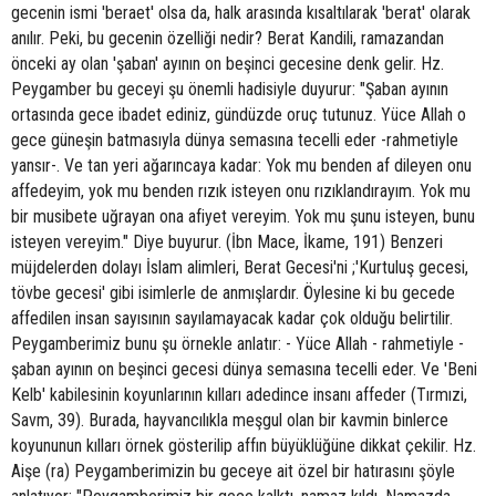
gecenin ismi 'beraet' olsa da, halk arasında kısaltılarak 'berat' olarak
anılır. Peki, bu gecenin özelliği nedir? Berat Kandili, ramazandan
önceki ay olan 'şaban' ayının on beşinci gecesine denk gelir. Hz.
Peygamber bu geceyi şu önemli hadisiyle duyurur: "Şaban ayının
ortasında gece ibadet ediniz, gündüzde oruç tutunuz. Yüce Allah o
gece güneşin batmasıyla dünya semasına tecelli eder -rahmetiyle
yansır-. Ve tan yeri ağarıncaya kadar: Yok mu benden af dileyen onu
affedeyim, yok mu benden rızık isteyen onu rızıklandırayım. Yok mu
bir musibete uğrayan ona afiyet vereyim. Yok mu şunu isteyen, bunu
isteyen vereyim." Diye buyurur. (İbn Mace, İkame, 191) Benzeri
müjdelerden dolayı İslam alimleri, Berat Gecesi'ni ;'Kurtuluş gecesi,
tövbe gecesi' gibi isimlerle de anmışlardır. Öylesine ki bu gecede
affedilen insan sayısının sayılamayacak kadar çok olduğu belirtilir.
Peygamberimiz bunu şu örnekle anlatır: - Yüce Allah - rahmetiyle -
şaban ayının on beşinci gecesi dünya semasına tecelli eder. Ve 'Beni
Kelb' kabilesinin koyunlarının kılları adedince insanı affeder (Tırmızi,
Savm, 39). Burada, hayvancılıkla meşgul olan bir kavmin binlerce
koyununun kılları örnek gösterilip affın büyüklüğüne dikkat çekilir. Hz.
Aişe (ra) Peygamberimizin bu geceye ait özel bir hatırasını şöyle