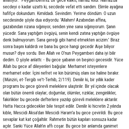
anlatıyor: "Peygamberimiz bir gece kalktı, namaz kıldı. Namazda
secdeyi o kadar uzattı ki, secdede vefat etti sandım. Elimle ayağına
hafifçe dokundum. Kımıldadı. Sevindim. Yerime döndüm. O uzun
secdesinde şöyle dua ediyordu: 'Allahım! Azabından affına,
gazabından rızana sığınıyor, senden yine sana sığınıyorum. Şanın
yücedir. Sana yaptığım övgüyü, senin kendi zatına yaptığın övgüye
denk bulmuyorum. Sana gereği gibi hamd etmekten acizim.' Biraz
sonra başını kaldırdı ve bana bu gece hangi gecedir Aişe biliyor
musun? diye sordu. Ben Allah ve O'nun Peygamberi daha iyi bilir
dedim. O şöyle anlattı: - Bu gece şabanın on beşinci gecesidir. Yüce
Allah bu gece af dileyenleri bağışlar. Merhamet isteyenlere
merhamet eder. İçini nefret ve kin bürümüş olanı ise haline bırakır.
(Münziri, et-Tergib ve't-Terhib, 2/119). Denilir ki, bir yıllık kader
programı bu gece görevli meleklere ulaştırılır. Bir yıl içinde olacak
olan bütün önemli olaylar; doğumlar, ölümler, rızıklar, zenginlikler,
fakirlikler bu gecede defterlere yazılıp görevli meleklere aktarılır.
Hatta Hacca gidecekler bile tespit edilir. Denilir ki hicretin 2.yılında
kıble, Mescidi Aksa'dan Mescidi Haram'a bu gece çevirildi. Bu gece
sevaplar kat kat çoğaltılır. Rahmetin bütün kapıları sonsuza kadar
açılır. Sanki Yüce Allah'ın affı coşar. Bu gece bir anlamda ganimet