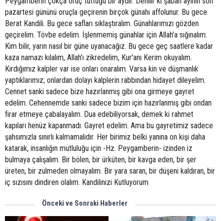
Peygamberin çokça oruç tuttuğu bir aydır. Denilir ki şaban ayının son
pazartesi gününü oruçla geçirenin birçok günahı affolunur. Bu gece
Berat Kandili. Bu gece safları sıklaştıralım. Günahlarımızı gözden
geçirelim. Tövbe edelim. İşlenmemiş günahlar için Allah'a sığınalım.
Kim bilir, yarın nasıl bir güne uyanacağız. Bu gece geç saatlere kadar
kaza namazı kılalım, Allah'ı zikredelim, Kur'anı Kerim okuyalım.
Kırdığımız kalpler var ise onları onaralım. Varsa kin ve düşmanlık
yaptıklarımız; onlardan dolayı kalplerin rabbından hidayet dileyelim.
Cennet sanki sadece bize hazırlanmış gibi ona girmeye gayret
edelim. Cehennemde sanki sadece bizim için hazırlanmış gibi ondan
firar etmeye çabalayalım. Dua edebiliyorsak, demek ki rahmet
kapıları henüz kapanmadı. Gayret edelim. Ama bu gayretimiz sadece
şahsımızla sınırlı kalmamalıdır. Her birimiz belki yanına on kişi daha
katarak, insanlığın mutluluğu için -Hz. Peygamberin- izinden iz
bulmaya çalışalım. Bir bölen, bir ürküten, bir kavga eden, bir şer
üreten, bir zulmeden olmayalım. Bir yara saran, bir düşeni kaldıran, bir
iç sızısını dindiren olalım. Kandilinizi Kutluyorum
Önceki ve Sonraki Haberler