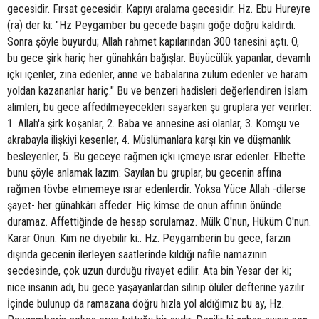
gecesidir. Fırsat gecesidir. Kapıyı aralama gecesidir. Hz. Ebu Hureyre
(ra) der ki: "Hz Peygamber bu gecede başını göğe doğru kaldırdı.
Sonra şöyle buyurdu; Allah rahmet kapılarından 300 tanesini açtı. O,
bu gece şirk hariç her günahkârı bağışlar. Büyücülük yapanlar, devamlı
içki içenler, zina edenler, anne ve babalarına zulüm edenler ve haram
yoldan kazananlar hariç." Bu ve benzeri hadisleri değerlendiren İslam
alimleri, bu gece affedilmeyecekleri sayarken şu gruplara yer verirler:
1. Allah'a şirk koşanlar, 2. Baba ve annesine asi olanlar, 3. Komşu ve
akrabayla ilişkiyi kesenler, 4. Müslümanlara karşı kin ve düşmanlık
besleyenler, 5. Bu geceye rağmen içki içmeye ısrar edenler. Elbette
bunu şöyle anlamak lazım: Sayılan bu gruplar, bu gecenin affına
rağmen tövbe etmemeye ısrar edenlerdir. Yoksa Yüce Allah -dilerse
şayet- her günahkârı affeder. Hiç kimse de onun affının önünde
duramaz. Affettiğinde de hesap sorulamaz. Mülk O'nun, Hüküm O'nun.
Karar Onun. Kim ne diyebilir ki.. Hz. Peygamberin bu gece, farzın
dışında gecenin ilerleyen saatlerinde kıldığı nafile namazının
secdesinde, çok uzun durduğu rivayet edilir. Ata bin Yesar der ki;
nice insanın adı, bu gece yaşayanlardan silinip ölüler defterine yazılır.
İçinde bulunup da ramazana doğru hızla yol aldığımız bu ay, Hz.