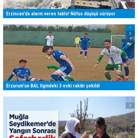
Erzincan'da alarm veren tablo! Nüfus düşüşü sürüyor
Erzurum'un BAL ligindeki 3 eski rakibi çekildi