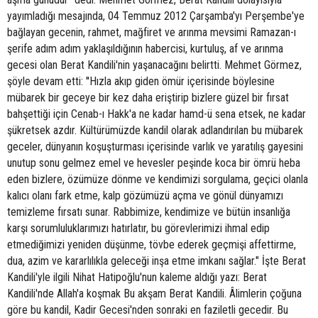
yayımladığı mesajında, 04 Temmuz 2012 Çarşamba'yı Perşembe'ye
bağlayan gecenin, rahmet, mağfiret ve arınma mevsimi Ramazan-ı
şerife adım adım yaklaşıldığının habercisi, kurtuluş, af ve arınma
gecesi olan Berat Kandili'nin yaşanacağını belirtti. Mehmet Görmez,
şöyle devam etti: ''Hızla akıp giden ömür içerisinde böylesine
mübarek bir geceye bir kez daha eriştirip bizlere güzel bir fırsat
bahşettiği için Cenab-ı Hakk'a ne kadar hamd-ü sena etsek, ne kadar
şükretsek azdır. Kültürümüzde kandil olarak adlandırılan bu mübarek
geceler, dünyanın koşuşturması içerisinde varlık ve yaratılış gayesini
unutup sonu gelmez emel ve hevesler peşinde koca bir ömrü heba
eden bizlere, özümüze dönme ve kendimizi sorgulama, geçici olanla
kalıcı olanı fark etme, kalp gözümüzü açma ve gönül dünyamızı
temizleme fırsatı sunar. Rabbimize, kendimize ve bütün insanlığa
karşı sorumluluklarımızı hatırlatır, bu görevlerimizi ihmal edip
etmediğimizi yeniden düşünme, tövbe ederek geçmişi affettirme,
dua, azim ve kararlılıkla geleceği inşa etme imkanı sağlar." İşte Berat
Kandili'yle ilgili Nihat Hatipoğlu'nun kaleme aldığı yazı: Berat
Kandili'nde Allah'a koşmak Bu akşam Berat Kandili. Âlimlerin çoğuna
göre bu kandil, Kadir Gecesi'nden sonraki en faziletli gecedir. Bu