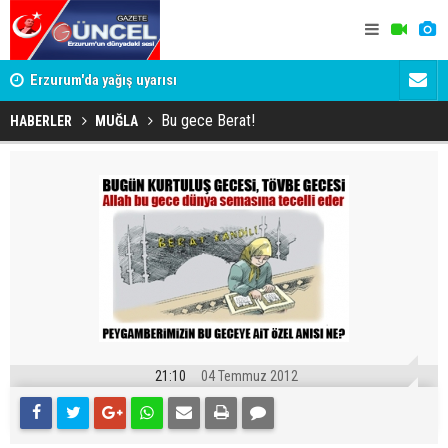
Erzurum'da yağış uyarısı
Erzurum Em
Bu gece Berat!
HABERLER
MUĞLA
21:10
04 Temmuz 2012