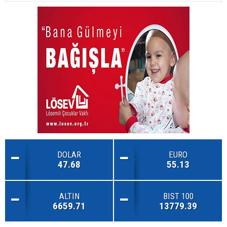
DOLAR
EURO
47.68
55.13
ALTIN
BIST 100
6659.71
13779.39