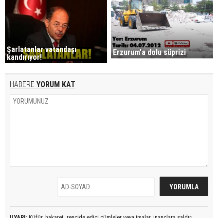
Şarlatanlar vatandaşı
Erzurum'a dolu süprizi
kandırıyor!
HABERE
YORUM KAT
UYARI:
Küfür, hakaret, rencide edici cümleler veya imalar, inançlara saldırı