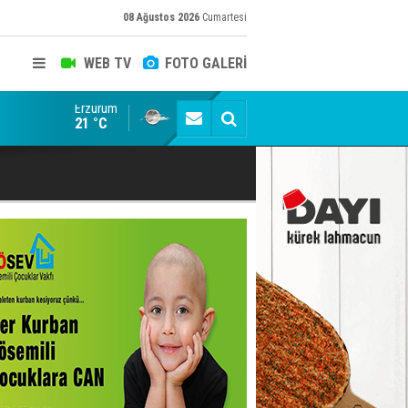
08 Ağustos 2026
Cumartesi
WEB TV
FOTO GALERİ
Erzurum
Konuşanlar'a katıldı, söyledikleri başına iş açtı! Göza
21 °C