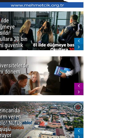
 ilde
Erzurum'da
üğmeye
Kürekle
sıldı!
işlenen
ullara 30 bin
vahşette karar
ni güvenlik
kesinleşti!
revlisi
Yargıtay
cezaları onadı
iversitelerde
Başkan
ni dönem
Sekmen'den
Tercih
Döneminde
Erzurum
Vurgusu
zincan'da
Meteoroloji
arm veren
uyardı!
blo! Nüfus
Doğu'ya yaz
şüşü
gelmeyecek
rüyor