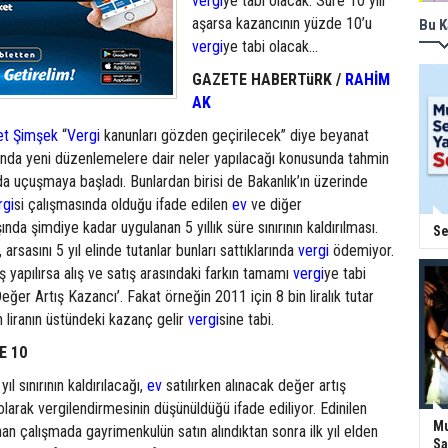
vergi
ye tabi olacak. Süre 10 yılı
aşarsa kazancının yüzde 10’u
Bu K
vergi
ye tabi olacak...
GAZETE HABERTüRK /
RAHİM
AK
et Şimşek
“
Vergi
kanunları gözden geçirilecek” diye beyanat
nda yeni düzenlemelere dair neler yapılacağı konusunda tahmin
 uçuşmaya başladı. Bunlardan birisi de Bakanlık’ın üzerinde
rgi
si çalışmasında olduğu ifade edilen
ev
ve diğer
ında şimdiye kadar uygulanan 5 yıllık süre sınırının kaldırılması.
Se
ı, arsasını 5 yıl elinde tutanlar bunları sattıklarında
vergi
ödemiyor.
ş yapılırsa alış ve satış arasındaki farkın tamamı
vergi
ye tabi
Değer Artış Kazancı’. Fakat örneğin 2011 için 8 bin liralık tutar
n liranın üstündeki kazanç gelir
vergi
sine tabi.
E 10
l sınırının kaldırılacağı,
ev
satılırken alınacak değer artış
larak vergilendirmesinin düşünüldüğü ifade ediliyor. Edinilen
Mu
nan çalışmada gayrimenkulün satın alındıktan sonra ilk yıl elden
Sa