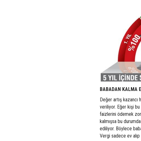
BABADAN KALMA E
Değer artış kazancı h
veriliyor. Eğer kişi b
faizlerini ödemek zor
kalmışsa bu durumda 
ediliyor. Böylece ba
Vergi sadece ev alıp s