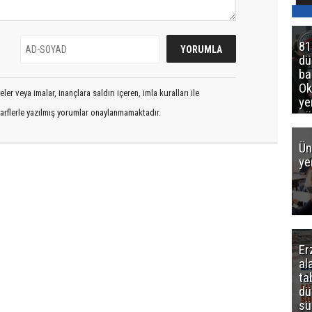
81
d
ba
Ok
er veya imalar, inançlara saldırı içeren, imla kuralları ile
ye
arflerle yazılmış yorumlar onaylanmamaktadır.
gö
Ün
ye
Er
al
ta
dü
sü