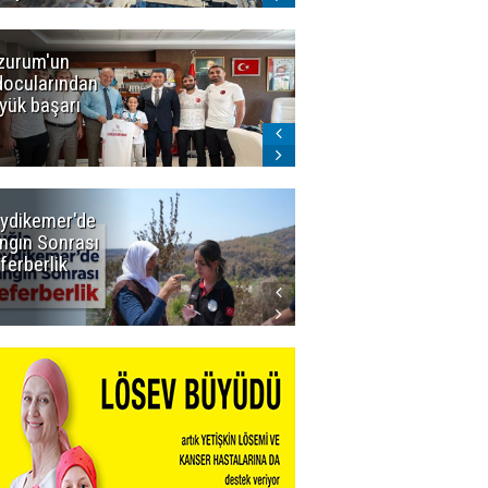
zurum'un
Amar süper
docularından
ligi seviyor!
yük başarı
ydikemer'de
Muğla
ngın Sonrası
Büyükşehir
ferberlik
Tüm
İmkânlarıyla
Yangın
Sahasında