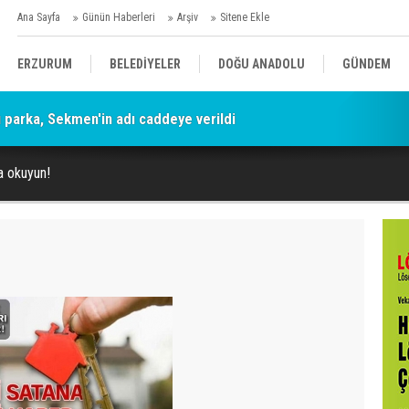
Ana Sayfa
Günün Haberleri
Arşiv
Sitene Ekle
ERZURUM
BELEDİYELER
DOĞU ANADOLU
GÜNDEM
parka, Sekmen'in adı caddeye verildi
SİYASET
AFAD/ SAVAŞ
SPOR
a okuyun!
KÜLTÜR/SANAT//MAĞAZİN
BODRUM