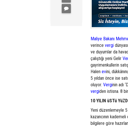
Maliye Bakanı Mehm
verince
vergi
dünyası
ve duyumlar da havada
çalıştığı yeni Gelir
Ve
gayrimenkullerin satış
Halen
ev
ini, dükkânın
5 yıldan önce ise satı
oluyor.
Vergi
nin adı ‘
vergi
den istisna. 8 bi
10 YILIN üSTü YüZD
Yeni düzenlemeyle 5 yı
kazancının kademeli o
bilgilere göre hazırla