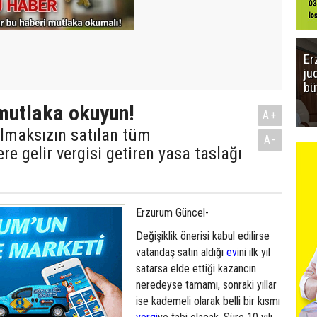
Er
ju
bü
mutlaka okuyun!
A+
ılmaksızın satılan tüm
A-
re gelir vergisi getiren yasa taslağı
Erzurum Güncel-
Değişiklik önerisi kabul edilirse
vatandaş satın aldığı
ev
ini ilk yıl
satarsa elde ettiği kazancın
neredeyse tamamı, sonraki yıllar
ise kademeli olarak belli bir kısmı