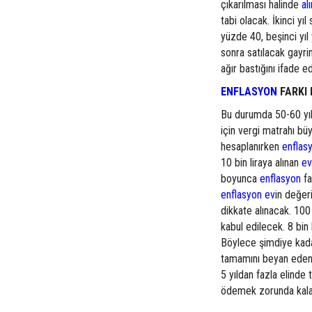
çıkarılması halinde
al
tabi olacak. İkinci yı
yüzde 40, beşinci yıl
sonra satılacak gayri
ağır bastığını ifade ed
ENFLASYON
FARKI 
Bu durumda 50-60 yıl
için vergi matrahı bü
hesaplanırken
enflas
10 bin liraya alınan
ev
boyunca
enflasyon
fa
enflasyon
ev
in değeri
dikkate alınacak. 100 
kabul edilecek. 8 bin 
Böylece şimdiye kadar
tamamını beyan eden
5 yıldan fazla elinde
ödemek zorunda kala