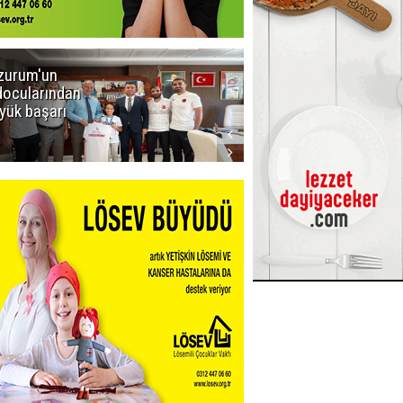
zurum'un
Amar süper
docularından
ligi seviyor!
yük başarı