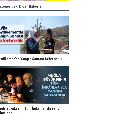
ategorideki Diğer Haberler
ydikemer'de Yangın Sonrası Seferberlik
ğla Büyükşehir Tüm İmkânlarıyla Yangın
hasında