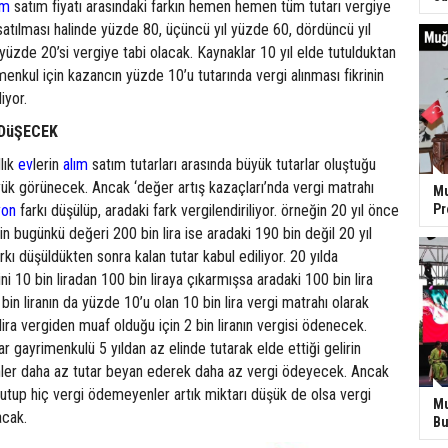
ım
satım fiyatı arasındaki farkın hemen hemen tüm tutarı vergiye
l satılması halinde yüzde 80, üçüncü yıl yüzde 60, dördüncü yıl
 yüzde 20’si vergiye tabi olacak. Kaynaklar 10 yıl elde tutulduktan
menkul için kazancın yüzde 10’u tutarında vergi alınması fikrinin
iyor.
DüŞECEK
lık
ev
lerin
alım
satım tutarları arasında büyük tutarlar oluştuğu
yük görünecek. Ancak ‘değer artış kazaçları’nda vergi matrahı
Mu
yon
farkı düşülüp, aradaki fark vergilendiriliyor. örneğin 20 yıl önce
P
in bugünkü değeri 200 bin lira ise aradaki 190 bin değil 20 yıl
rkı düşüldükten sonra kalan tutar kabul ediliyor. 20 yılda
ni 10 bin liradan 100 bin liraya çıkarmışsa aradaki 100 bin lira
bin liranın da yüzde 10’u olan 10 bin lira vergi matrahı olarak
lira vergiden muaf olduğu için 2 bin liranın vergisi ödenecek.
 gayrimenkulü 5 yıldan az elinde tutarak elde ettiği gelirin
ler daha az tutar beyan ederek daha az vergi ödeyecek. Ancak
 tutup hiç vergi ödemeyenler artık miktarı düşük de olsa vergi
Mu
cak.
Bu