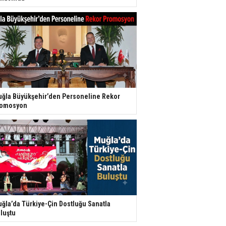
ğla Büyükşehir’den Personeline Rekor
romosyon
ğla’da Türkiye-Çin Dostluğu Sanatla
luştu