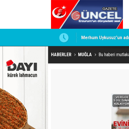
Merhum Uykusuz'un adı 
HABERLER
MUĞLA
Bu haberi mutlak