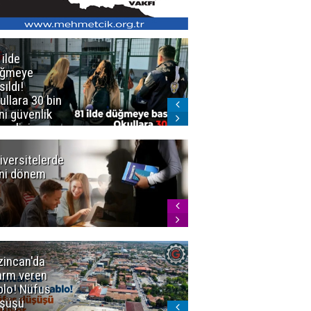
 ilde
Erzurum'da
üğmeye
Kürekle
sıldı!
işlenen
ullara 30 bin
vahşette karar
ni güvenlik
kesinleşti!
revlisi
Yargıtay
cezaları onadı
iversitelerde
Başkan
ni dönem
Sekmen'den
Tercih
Döneminde
Erzurum
Vurgusu
zincan'da
Meteoroloji
arm veren
uyardı!
blo! Nüfus
Doğu'ya yaz
şüşü
gelmeyecek