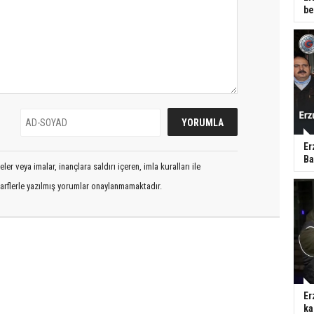
be
Er
Ba
er veya imalar, inançlara saldırı içeren, imla kuralları ile
arflerle yazılmış yorumlar onaylanmamaktadır.
Er
ka