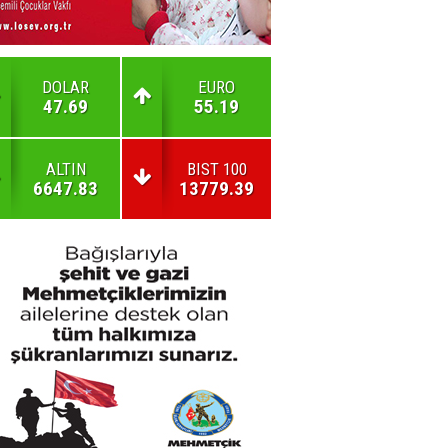
DOLAR
EURO
47.69
55.19
ALTIN
BIST 100
6647.83
13779.39