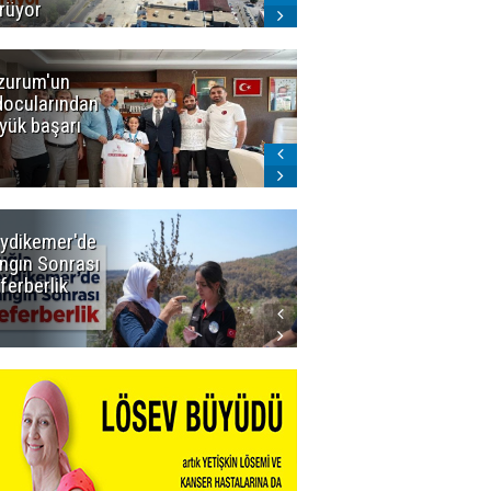
rüyor
zurum'un
Amar süper
docularından
ligi seviyor!
yük başarı
ydikemer'de
Muğla
ngın Sonrası
Büyükşehir
ferberlik
Tüm
İmkânlarıyla
Yangın
Sahasında