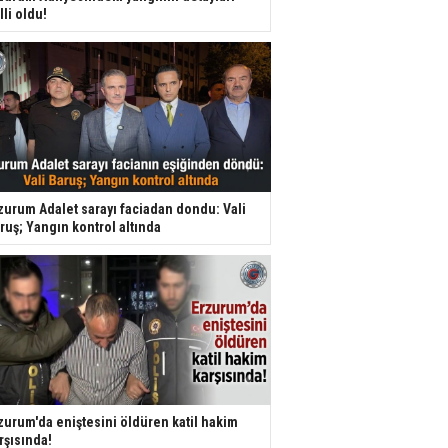
lli oldu!
zurum Adalet sarayı faciadan dondu: Vali
ruş; Yangın kontrol altında
zurum'da eniştesini öldüren katil hakim
rşısında!