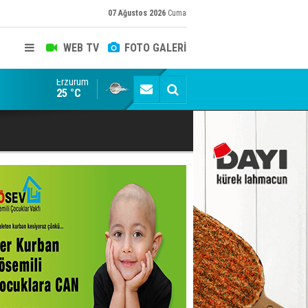
07 Ağustos 2026
Cuma
WEB TV
FOTO GALERİ
Erzurum
Konuşanlar'a katıldı, söyledikleri başına iş açtı! Göza
25 °C