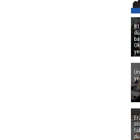
81
d
ba
Ok
ye
gö
Ün
ye
Er
al
ta
dü