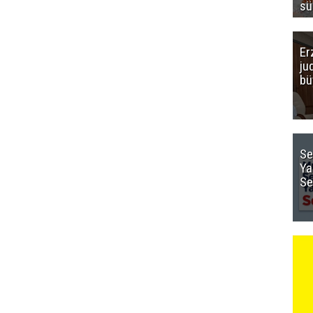
sü
Er
ju
bü
Se
Ya
Se