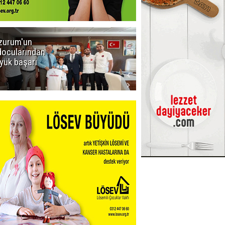
zurum'un
Amar süper
docularından
ligi seviyor!
yük başarı