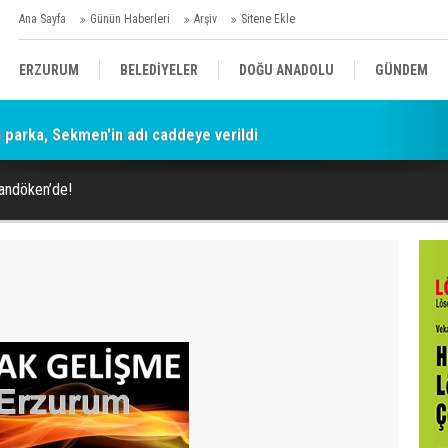
Ana Sayfa
Günün Haberleri
Arşiv
Sitene Ekle
ERZURUM
BELEDİYELER
DOĞU ANADOLU
GÜNDEM
parka, Sekmen'in adı caddeye verildi
SİYASET
AFAD/ SAVAŞ
SPOR
andöken’de!
KÜLTÜR/SANAT//MAĞAZİN
BODRUM