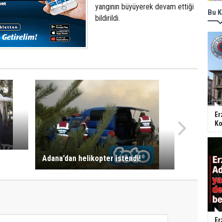
yangının büyüyerek devam ettiği
Bu K
bildirildi.
Er
Ko
Adana’dan helikopter istendi!
Er