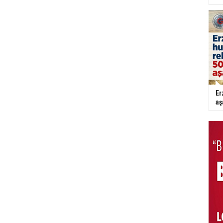
Er
aş