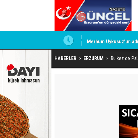
Merhum Uykusuz'un adı 
HABERLER
ERZURUM
Bu kez de Pal