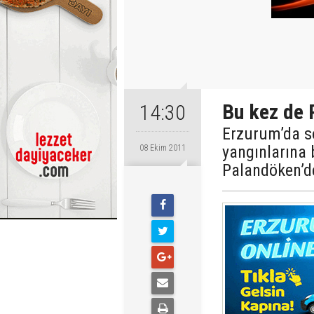
Bu kez de 
14:30
Erzurum’da s
yangınlarına 
08 Ekim 2011
Palandöken’de