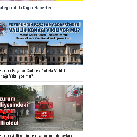
ategorideki Diğer Haberler
zurum Paşalar Caddesi'ndeki Valilik
nağı Yıkılıyor mu?
zurum Adliyesindeki yangının detayları