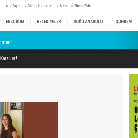
Ana Sayfa
Günün Haberleri
Arşiv
Sitene Ekle
ERZURUM
BELEDİYELER
DOĞU ANADOLU
GÜNDEM
enman!
SİYASET
AFAD/ SAVAŞ
SPOR
Karslı er!
KÜLTÜR/SANAT//MAĞAZİN
BODRUM