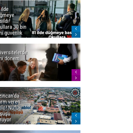
 ilde
Erzurum'da
üğmeye
Kürekle
sıldı!
işlenen
ullara 30 bin
vahşette karar
ni güvenlik
kesinleşti!
revlisi
Yargıtay
cezaları onadı
iversitelerde
Başkan
ni dönem
Sekmen'den
Tercih
Döneminde
Erzurum
Vurgusu
zincan'da
Meteoroloji
arm veren
uyardı!
blo! Nüfus
Doğu'ya yaz
şüşü
gelmeyecek
rüyor