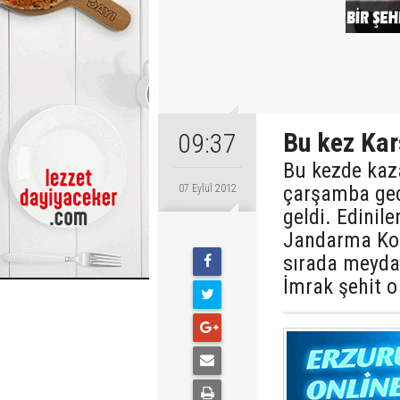
Bu kez Kars
09:37
Bu kezde kaza
çarşamba gec
07 Eylül 2012
geldi. Edinile
Jandarma Kom
sırada meyda
İmrak şehit o