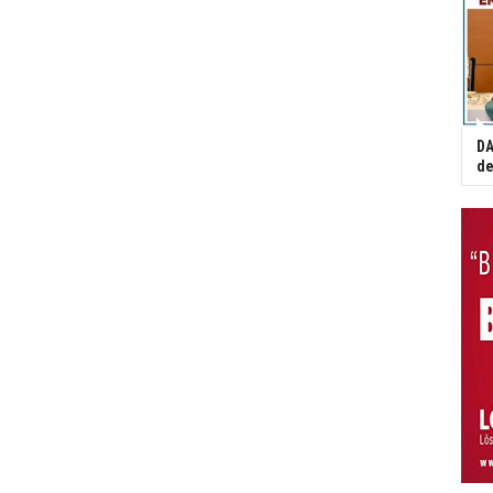
DA
de