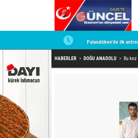
Palandöken'de ilk antr
HABERLER
DOĞU ANADOLU
Bu kez 