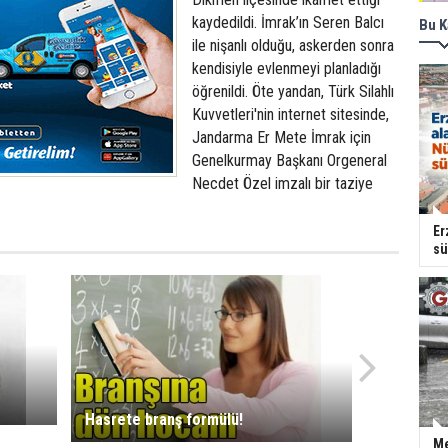
kaydedildi. İmrak’ın Seren Balcı
Bu K
ile nişanlı olduğu, askerden sonra
kendisiyle evlenmeyi planladığı
öğrenildi. Öte yandan, Türk Silahlı
Kuvvetleri'nin internet sitesinde,
Jandarma Er Mete İmrak için
Genelkurmay Başkanı Orgeneral
Necdet Özel imzalı bir taziye
Er
sü
Hasrete branş formülü!
Me