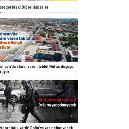
ategorideki Diğer Haberler
zincan'da alarm veren tablo! Nüfus düşüşü
rüyor
teoroloji uyardı! Doğu'ya yaz gelmeyecek