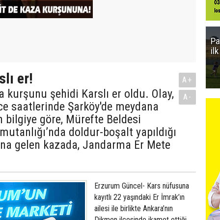
Pa
il
lı er!
A+
 kurşunu şehidi Karslı er oldu. Olay,
A-
e saatlerinde Şarköy'de meydana
n bilgiye göre, Mürefte Beldesi
utanlığı’nda doldur-boşalt yapıldığı
na gelen kazada, Jandarma Er Mete
Erzurum Güncel- Kars nüfusuna
kayıtlı 22 yaşındaki Er İmrak’ın
ailesi ile birlikte Ankara’nın
Dikmen ilçesinde ikamet ettiği