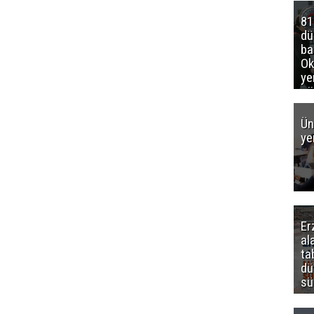
81
d
ba
Ok
ye
gö
Ün
ye
Er
al
ta
dü
sü