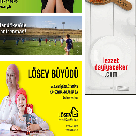
landöken'de
Kaptan Yumlu
k antrenman!
piknikte!