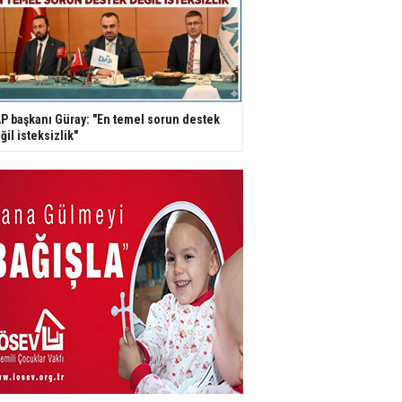
P başkanı Güray: "En temel sorun destek
ğil isteksizlik"