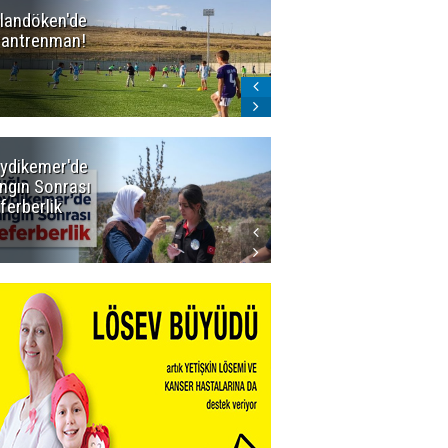
landöken'de
Erzurum'un
k antrenman!
BAL ligindeki 3
eski rakibi
çekildi
ydikemer'de
Muğla
ngın Sonrası
Büyükşehir
ferberlik
Tüm
İmkânlarıyla
Yangın
Sahasında