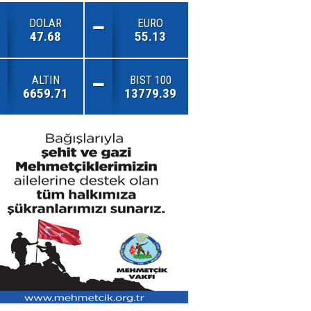
DOLAR
EURO
47.68
55.13
ALTIN
BIST 100
6659.71
13779.39