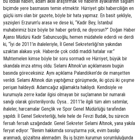
bu iddialı haberi, adam akıllı araştırmak ve haberin ayaklarının sağlam
biçimde yere basmasını temin etmektir. Hürriyet gibi haberciliğin en
güçlü ismi olan bir gazete, böyle bir hata yapmaz. En basit şekliyle,
yazıişleri Erzurum’u arasa ve dese ki, “Kadir Bey, İstanbul
muhabirimiz bize böyle bir haber getirdi, ne diyorsun?” Doğan Haber
Ajansı Müdürü Kadir Sabuncuoğlu, hemen müdahele ederdi ve derdi
ki, “İyi de 2011’in ihaleleriyle, İl Genel Sekreterliği’nin yakından
uzaktan alakası yok. Haberde çok ciddi maddi hatalar var.”
Muhtemelen kimse böyle bir soru sormadı ve Hürriyet, büyük bir
skandala imza atmış oldu. Selami Altınok’un açıklamasını bugün
basında göreceksiniz. Aynı açıklama Palandöken’de de manşetten
verildi. Selami Altınok dün yaptığımız görüşmede, iki gözü iki çeşme
perişan haldeydi. Adamcağız ağlamakta haklıydı. Kendisiyle ve
kurumuyla zerre kadar ilgisi olmayan bir suçlamanın bir numaralı
sanığı olarak gösteriliyordu. Oysa… 2011’le ilgili tüm alım satımlar,
ihaleler, harcamalar Gençlik ve Spor Genel Müdürlüğü tarafından
yapıldı. İl Genel Sekreterliği, hele hele de Fevzi Budak, bu sürecin
fersah fersah uzağındadır. Genel Sekreter Selami Altınok, yana yakıla
feryat ediyor: “Benim hakkımda soruşturma yok, evim basılıp
aranmadı, gözaltına alınmadım. Bu iş bizim kurumun sorumluluğunda