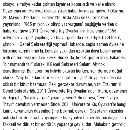
olsaydı şimdiye kadar çoktan kıyamet koparılırdı ve kelle alınırdı.
Gazetenin adı Hürriyet olunca, yalan haber kaynayıp gidiyor! Olay şu:
20 Mayıs 2012 tarihli Hürriyet’te, Arda Akın imzalı bir haber
yayımlandı. “965 milyonluk olimpiyat vurgunu” başlığıyla verilen o
haberde, güya 2011 Üniversite Kış Oyunları’nın ihalelerinde “965
milyonluk vurgun” yapılmış ve bu vurgunu da eski adıyla Özel İdare,
şimdiki İl Genel Sekreterliği yapmış! Haberde, sapla saman öylesine
birbirine karıştırılmış ki, konuyla yakından uzaktan ilgisi bulunmayan
milli eğitim eski müdürü Fevzi Budak da, hedef gösterilmiş. Fakat asıl
“bir numaralı fail” olarak, İl Genel Sekreteri Selami Altınok
işaretlenmiş. Bu haberi bu haliyle okuyan herkes, son derece doğal
olarak, “Vay be, adamlar malı nasıl götürmüşler” deyip, ardından da
okkalı bir küfür basmıştır. Peki gerçekte durum ne, yani Erzurum İl
Genel Sekreterliği, 2011 Üniversite Kış Oyunları’ndan ötürü, gazetenin
dediği gibi, “büyük vurgun” yapmış mıydı? Bu soruya, “evet” veya
“hayır” cevabını vermeden önce, 2011 Üniversite Kış Oyunları’nı hangi
kamu kurumunun düzenlediğine bakmak gerekir. Gazetenin yazıişleri
aslında bilir de ama biz iyi niyetle bu ayrıntıyı bilmediklerini düşünelim.
Dikkatli ve dürüst bir editörün yapacağı şey şudur: Muhabirin getirdiği