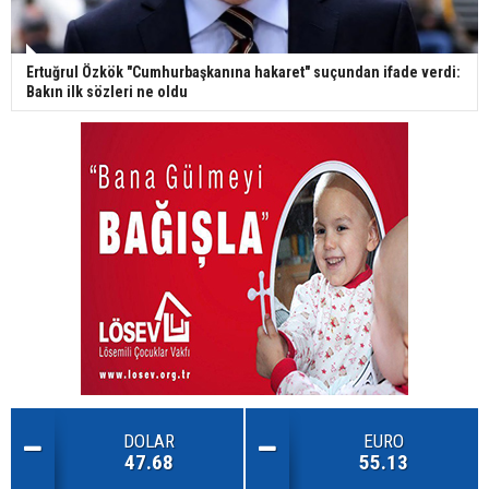
Ertuğrul Özkök "Cumhurbaşkanına hakaret" suçundan ifade verdi:
Bakın ilk sözleri ne oldu
DOLAR
EURO
47.68
55.13