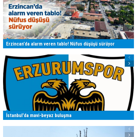
Erzincan'da alarm veren tablo! Nüfus düşüşü sürüyor
İstanbul'da mavi-beyaz buluşma