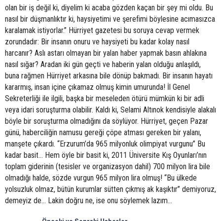
olan bir iş değil ki, diyelim ki acaba gözden kaçan bir şey mi oldu. Bu
nasıl bir düşmanlıktır ki, haysiyetimi ve şerefimi böylesine acımasızca
karalamak istiyorlar.” Hürriyet gazetesi bu soruya cevap vermek
zorundadır: Bir insanın onuru ve haysiyeti bu kadar kolay nasıl
harcanır? Aslı astarı olmayan bir yalan haber yapmak basın ahlakına
nasıl sığar? Aradan iki gün geçti ve haberin yalan olduğu anlaşıldı,
buna rağmen Hürriyet arkasına bile dönüp bakmadı. Bir insanın hayatı
kararmış, insan içine çıkamaz olmuş kimin umurunda! İl Genel
Sekreterliği ile ilgili, başka bir meseleden ötürü mümkün ki bir adli
veya idari soruşturma olabilir. Kaldı ki, Selami Altınok kendisiyle alakalı
böyle bir soruşturma olmadığını da söylüyor. Hürriyet, geçen Pazar
günü, haberciliğin namusu gereği çöpe atması gereken bir yalanı,
manşete çıkardı. “Erzurum’da 965 milyonluk olimpiyat vurgunu” Bu
kadar basit… Hem öyle bir basit ki, 2011 Üniversite Kış Oyunları’nın
toplam giderinin (tesisler ve organizasyon dahil) 700 milyon lira bile
olmadığı halde, sözde vurgun 965 milyon lira olmuş! “Bu ülkede
yolsuzluk olmaz, bütün kurumlar sütten çıkmış ak kaşıktır” demiyoruz,
demeyiz de… Lakin doğru ne, ise onu söylemek lazım…