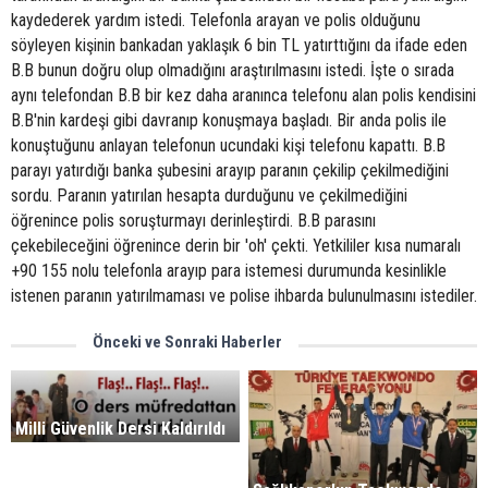
kaydederek yardım istedi. Telefonla arayan ve polis olduğunu
söyleyen kişinin bankadan yaklaşık 6 bin TL yatırttığını da ifade eden
B.B bunun doğru olup olmadığını araştırılmasını istedi. İşte o sırada
aynı telefondan B.B bir kez daha aranınca telefonu alan polis kendisini
B.B'nin kardeşi gibi davranıp konuşmaya başladı. Bir anda polis ile
konuştuğunu anlayan telefonun ucundaki kişi telefonu kapattı. B.B
parayı yatırdığı banka şubesini arayıp paranın çekilip çekilmediğini
sordu. Paranın yatırılan hesapta durduğunu ve çekilmediğini
öğrenince polis soruşturmayı derinleştirdi. B.B parasını
çekebileceğini öğrenince derin bir 'oh' çekti. Yetkililer kısa numaralı
+90 155 nolu telefonla arayıp para istemesi durumunda kesinlikle
istenen paranın yatırılmaması ve polise ihbarda bulunulmasını istediler.
Önceki ve Sonraki Haberler
Milli Güvenlik Dersi Kaldırıldı