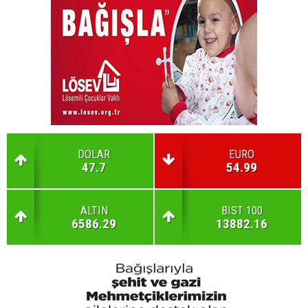
DOLAR
EURO
47.7
54.99
ALTIN
BIST 100
6586.29
13882.16