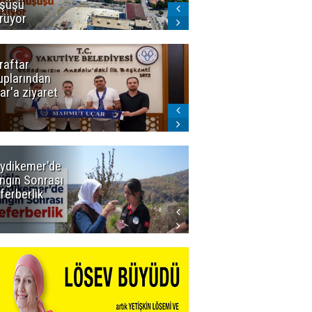
şüşü
gelmeyecek
rüyor
raftar
Ligde yeni
uplarından
sezon
ar'a ziyaret
başlıyor! İlk
düdük Bolu'da
çalacak
ydikemer'de
Muğla
ngın Sonrası
Büyükşehir
ferberlik
Tüm
İmkânlarıyla
Yangın
Sahasında