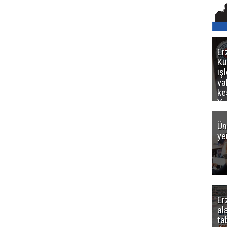
Er
Kü
iş
va
ke
Ya
ce
Ün
ye
Er
al
ta