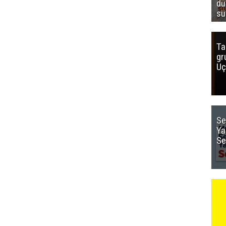
dü
sü
Ta
gr
Uç
Se
Ya
Se