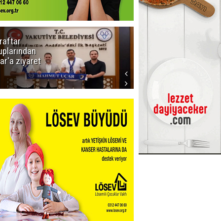
raftar
Ligde yeni
uplarından
sezon
ar'a ziyaret
başlıyor! İlk
düdük Bolu'da
çalacak