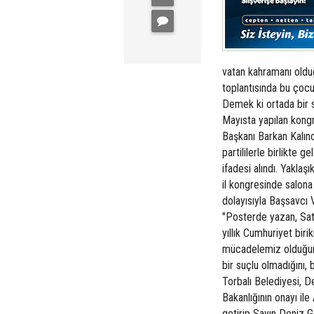
vatan kahramanı oldu
toplantısında bu çocu
Demek ki ortada bir s
Mayısta yapılan kong
Başkanı Barkan Kalıno
partililerle birlikte
ifadesi alındı. Yakla
il kongresinde salon
dolayısıyla Başsavcı V
"Posterde yazan, Sat
yıllık Cumhuriyet birik
mücadelemiz olduğunu
bir suçlu olmadığını,
Torbalı Belediyesi, 
Bakanlığının onayı il
getirip Sayın Deniz G