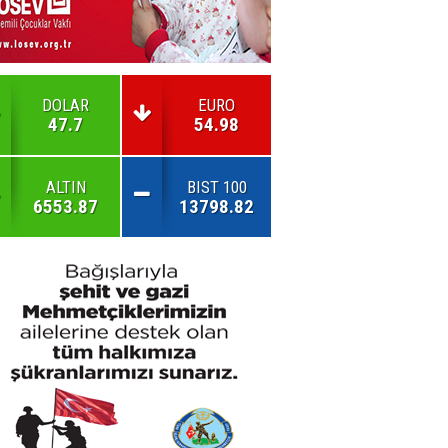
DOLAR
EURO
47.7
54.98
ALTIN
BIST 100
6553.87
13798.82