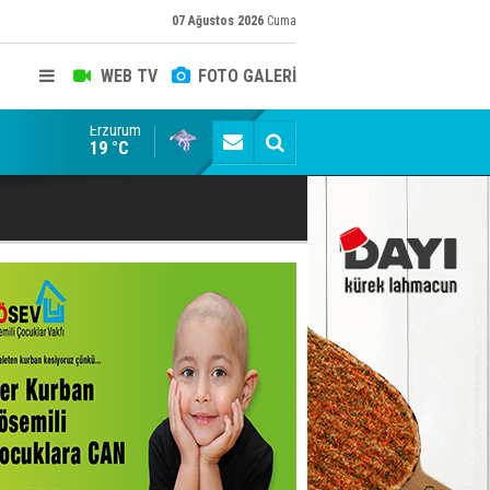
07 Ağustos 2026
Cuma
WEB TV
FOTO GALERİ
Erzurum
Bala İkra'ya el uzatma zamanı: Sen de umut ol...
19 °C