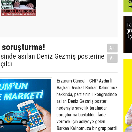
Ta
gr
Uç
 soruşturma!
A+
esinde asılan Deniz Gezmiş posterine
A-
çıldı
Erzurum Güncel - CHP Aydın İl
Başkanı Avukat Barkan Kalınomuz
hakkında, partisinin il kongresinde
asılan Deniz Gezmiş posteri
nedeniyle savcılık tarafından
soruşturma başlatıldı. İfade
vermek için adliyeye gelen
Barkan Kalınomuza bir grup partili