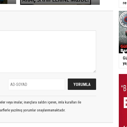
re
Gü
ya
er veya imalar, inançlara saldırı içeren, imla kuralları ile
arflerle yazılmış yorumlar onaylanmamaktadır.