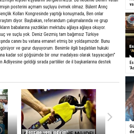
va
işin posterini açmam suçluyu övmek olmaz. Bülent Arınç
nçlik Kolları Kongresinde yaptığı konuşmada, Ben onlar
raştım diyor. Başbakan, referandum çalışmalarında ve grup
kların babalarına yazdıkları mektubu ağlaya ağlaya okuyor.
suç ve suçlu yok. Deniz Gezmiş tam bağımsız Türkiye
ında canını bu vatana emanet etmiş bir yoldaşımızdır. Bunu
görüyor ve gurur duyuyorum. Benimle ilgili başlatılan hukuki
a kadar sol göğsümde bir onur madalyası olarak taşıyacağım"
 Adliyesine geldiği sırada partililer de il başkanlarına destek
Es
'A
Gü
de
Benzine yeni indirim!