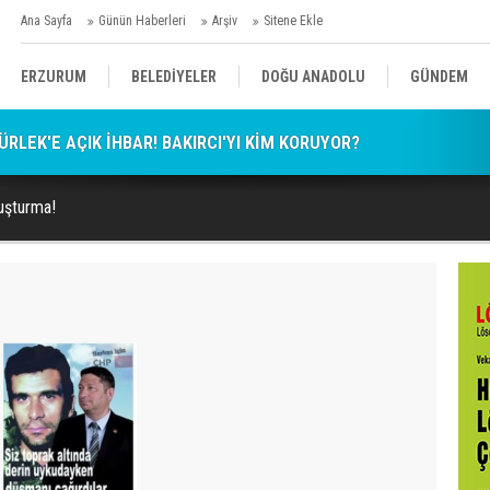
Ana Sayfa
Günün Haberleri
Arşiv
Sitene Ekle
ERZURUM
BELEDİYELER
DOĞU ANADOLU
GÜNDEM
RLEK'E AÇIK İHBAR! BAKIRCI'YI KİM KORUYOR?
SİYASET
AFAD/ SAVAŞ
SPOR
uşturma!
KÜLTÜR/SANAT//MAĞAZİN
BODRUM