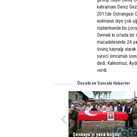
kahramanı Deniz Gezm
2011de Osmangazi Ge
asılmasın diye çok uğ
toplantısında bu çocu
Demek ki ortada bir 
mücadelesinde 24 yaş
övünç kaynağı olarak 
süreci ömrümün sonun
dedi. Kalınomuz, Aydın
verdi.
Önceki ve Sonraki Haberler
Şenkaya'yı yasa boğdu!