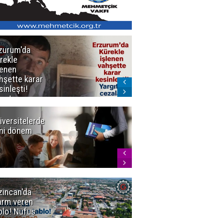
zurum'da
Erzurum dâhil
rekle
Çok Sayıda
lenen
İlde
hşette karar
Uyuşturucuya
sinleşti!
Darbe
rgıtay
zaları onadı
iversitelerde
Başkan
ni dönem
Sekmen'den
Tercih
Döneminde
Erzurum
Vurgusu
zincan'da
Meteoroloji
arm veren
uyardı!
blo! Nüfus
Doğu'ya yaz