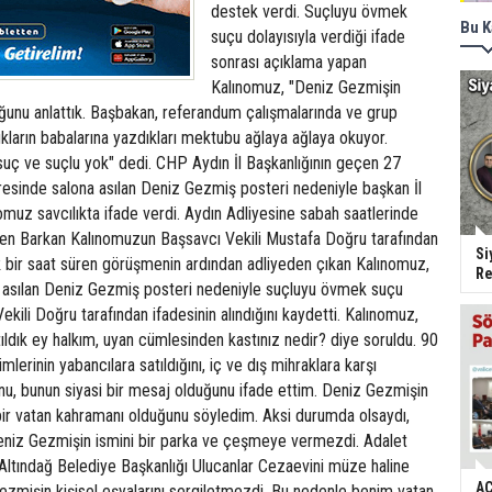
destek verdi. Suçluyu övmek
Bu K
suçu dolayısıyla verdiği ifade
sonrası açıklama yapan
Kalınomuz, "Deniz Gezmişin
ğunu anlattık. Başbakan, referandum çalışmalarında ve grup
kların babalarına yazdıkları mektubu ağlaya ağlaya okuyor.
uç ve suçlu yok" dedi. CHP Aydın İl Başkanlığının geçen 27
resinde salona asılan Deniz Gezmiş posteri nedeniyle başkan İl
muz savcılıkta ifade verdi. Aydın Adliyesine sabah saatlerinde
 gelen Barkan Kalınomuzun Başsavcı Vekili Mustafa Doğru tarafından
Si
şık bir saat süren görüşmenin ardından adliyeden çıkan Kalınomuz,
Re
a asılan Deniz Gezmiş posteri nedeniyle suçluyu övmek suçu
ekili Doğru tarafından ifadesinin alındığını kaydetti. Kalınomuz,
ıldık ey halkım, uyan cümlesinden kastınız nedir? diye soruldu. 90
imlerinin yabancılara satıldığını, iç ve dış mihraklara karşı
, bunun siyasi bir mesaj olduğunu ifade ettim. Deniz Gezmişin
 bir vatan kahramanı olduğunu söyledim. Aksi durumda olsaydı,
Deniz Gezmişin ismini bir parka ve çeşmeye vermezdi. Adalet
e Altındağ Belediye Başkanlığı Ulucanlar Cezaevini müze haline
AC
ezmişin kişisel eşyalarını sergiletmezdi. Bu nedenle benim vatan