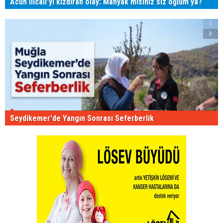
Acun Ilıcalı'yı kızdıran olay: Manyak mısınız siz oğlum ya?
Seydikemer'de Yangın Sonrası Seferberlik