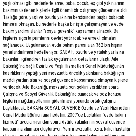
yaşlı olması gibi nedenlerle anne, baba, çocuk, eş gibi yakınlarının
bakımını üstlenen kişilerle ilgili önemli bir çalışmayı gündemine aldı.
Taslağa göre, yaşlı ve özürlü yakınına kendisinden başka bakacak
kimsesi olmayan, bu nedenle başka bir işte çalışamayan ve evde
bakım yardımı alanlar "sosyal güvenlik" kapsamına alınacak. Bu
kişilerin sigorta primlerini devlet yatıracak ve emekli olmaları
sağlanacak. Uygulamadan evde bakım parası alan 362 bin kişinin
yararlandırılması hedefleniyor. SABAH, özürlü ve yatalak yaşlısına
bakanları ilgilendiren taslak uygulamanın detaylarına ulaştı. Aile
Bakanlığı'na bağlı Özürlü ve Yaşlı Hizmetleri Genel Müdürlüğü'nün
hazırlıklarını yaptığı yeni mevzuatla öncelik yakınlarına baktığı için
maddi yardım alan ve sosyal güvence kapsamında olmayan kişilere
verilecek. Aile Bakanlığı, mevzuata son şeklini verdikten sonra
Çalışma ve Sosyal Güvenlik Bakanlığı'na sunacak ve söz konusu
kişilerin mağduriyetlerinin giderilmesi yönünde ortak çalışma
başlatılacak. BAKANa SOSYAL GÜVENCE Özürlü ve Yaşlı Hizmetleri
Genel Müdürlüğü'nün ana hedefini, 2007'de başlatılan "evde bakım
hizmeti" uygulamasından sonra özürlü yakınlarının sosyal güvence
kapsamına alınması oluşturuyor. Yeni mevzuatla, özrü, kalıcı hastalığı
olan eş, çocuk, anne ve baba gibi yakınlarının bakımını üstlenen ve