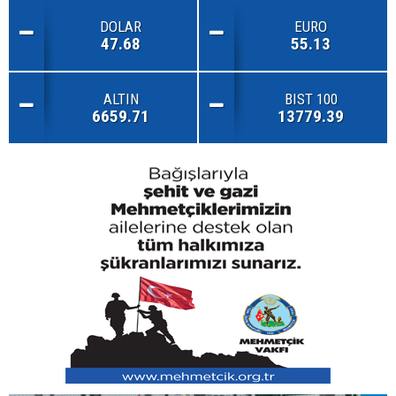
DOLAR
EURO
47.68
55.13
ALTIN
BIST 100
6659.71
13779.39