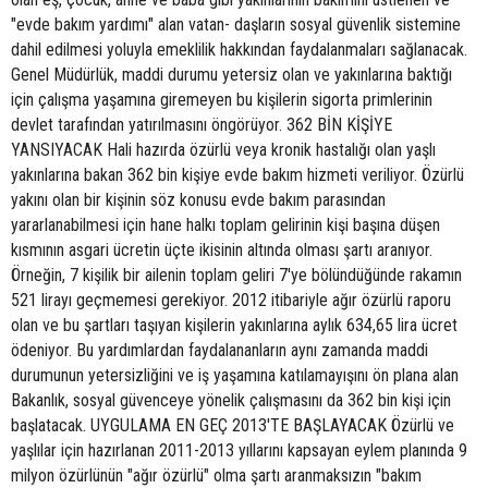
"evde bakım yardımı" alan vatan- daşların sosyal güvenlik sistemine
dahil edilmesi yoluyla emeklilik hakkından faydalanmaları sağlanacak.
Genel Müdürlük, maddi durumu yetersiz olan ve yakınlarına baktığı
için çalışma yaşamına giremeyen bu kişilerin sigorta primlerinin
devlet tarafından yatırılmasını öngörüyor. 362 BİN KİŞİYE
YANSIYACAK Hali hazırda özürlü veya kronik hastalığı olan yaşlı
yakınlarına bakan 362 bin kişiye evde bakım hizmeti veriliyor. Özürlü
yakını olan bir kişinin söz konusu evde bakım parasından
yararlanabilmesi için hane halkı toplam gelirinin kişi başına düşen
kısmının asgari ücretin üçte ikisinin altında olması şartı aranıyor.
Örneğin, 7 kişilik bir ailenin toplam geliri 7'ye bölündüğünde rakamın
521 lirayı geçmemesi gerekiyor. 2012 itibariyle ağır özürlü raporu
olan ve bu şartları taşıyan kişilerin yakınlarına aylık 634,65 lira ücret
ödeniyor. Bu yardımlardan faydalananların aynı zamanda maddi
durumunun yetersizliğini ve iş yaşamına katılamayışını ön plana alan
Bakanlık, sosyal güvenceye yönelik çalışmasını da 362 bin kişi için
başlatacak. UYGULAMA EN GEÇ 2013'TE BAŞLAYACAK Özürlü ve
yaşlılar için hazırlanan 2011-2013 yıllarını kapsayan eylem planında 9
milyon özürlünün "ağır özürlü" olma şartı aranmaksızın "bakım