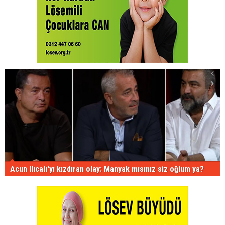
Acun Ilıcalı'yı kızdıran olay: Manyak mısınız siz oğlum ya?