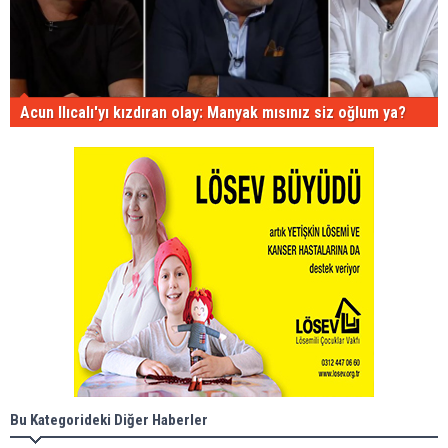
Acun Ilıcalı'yı kızdıran olay: Manyak mısınız siz oğlum ya?
Bu Kategorideki Diğer Haberler