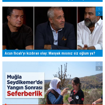
Acun Ilıcalı'yı kızdıran olay: Manyak mısınız siz oğlum ya?