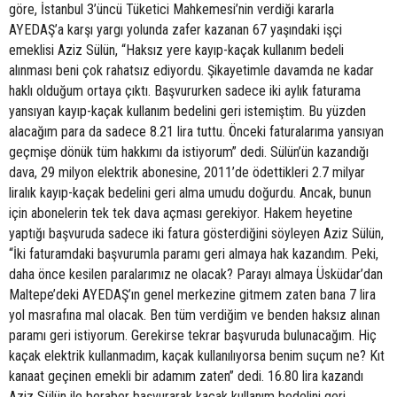
göre, İstanbul 3’üncü Tüketici Mahkemesi’nin verdiği kararla
AYEDAŞ’a karşı yargı yolunda zafer kazanan 67 yaşındaki işçi
emeklisi Aziz Sülün, “Haksız yere kayıp-kaçak kullanım bedeli
alınması beni çok rahatsız ediyordu. Şikayetimle davamda ne kadar
haklı olduğum ortaya çıktı. Başvururken sadece iki aylık faturama
yansıyan kayıp-kaçak kullanım bedelini geri istemiştim. Bu yüzden
alacağım para da sadece 8.21 lira tuttu. Önceki faturalarıma yansıyan
geçmişe dönük tüm hakkımı da istiyorum” dedi. Sülün’ün kazandığı
dava, 29 milyon elektrik abonesine, 2011’de ödettikleri 2.7 milyar
liralık kayıp-kaçak bedelini geri alma umudu doğurdu. Ancak, bunun
için abonelerin tek tek dava açması gerekiyor. Hakem heyetine
yaptığı başvuruda sadece iki fatura gösterdiğini söyleyen Aziz Sülün,
“İki faturamdaki başvurumla paramı geri almaya hak kazandım. Peki,
daha önce kesilen paralarımız ne olacak? Parayı almaya Üsküdar’dan
Maltepe’deki AYEDAŞ’ın genel merkezine gitmem zaten bana 7 lira
yol masrafına mal olacak. Ben tüm verdiğim ve benden haksız alınan
paramı geri istiyorum. Gerekirse tekrar başvuruda bulunacağım. Hiç
kaçak elektrik kullanmadım, kaçak kullanılıyorsa benim suçum ne? Kıt
kanaat geçinen emekli bir adamım zaten” dedi. 16.80 lira kazandı
Aziz Sülün ile beraber başvurarak kaçak kullanım bedelini geri