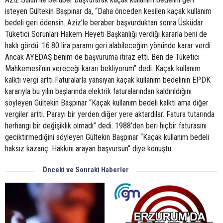
isteyen Gültekin Başpınar da, “Daha önceden kesilen kaçak kullanım
bedeli geri ödensin. Aziz’le beraber başvurduktan sonra Üsküdar
Tüketici Sorunları Hakem Heyeti Başkanlığı verdiği kararla beni de
haklı gördü. 16.80 lira paramı geri alabileceğim yönünde karar verdi.
Ancak AYEDAŞ benim de başvuruma itiraz etti. Ben de Tüketici
Mahkemesi’nin vereceği kararı bekliyorum” dedi. Kaçak kullanım
kalktı vergi arttı Faturalarla yansıyan kaçak kullanım bedelinin EPDK
kararıyla bu yılın başlarında elektrik faturalarından kaldırıldığını
söyleyen Gültekin Başpınar “Kaçak kullanım bedeli kalktı ama diğer
vergiler arttı. Parayı bir yerden diğer yere aktardılar. Fatura tutarında
herhangi bir değişiklik olmadı” dedi. 1988’den beri hiçbir faturasını
geciktirmediğini söyleyen Gültekin Başpınar “Kaçak kullanım bedeli
haksız kazanç. Hakkını arayan başvursun” diye konuştu.
Önceki ve Sonraki Haberler