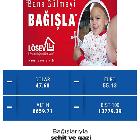
DOLAR
EURO
47.68
55.13
ALTIN
BIST 100
6659.71
13779.39