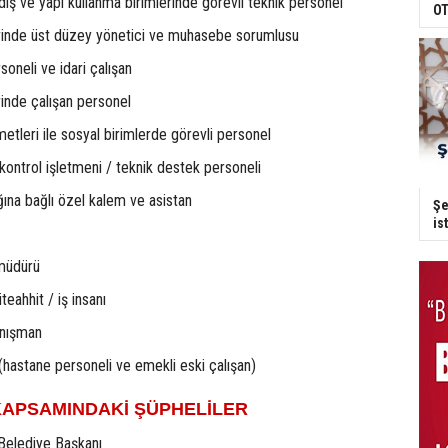
ediş ve yapı kullanma birimlerinde görevli teknik personel
OT
lerinde üst düzey yönetici ve muhasebe sorumlusu
soneli ve idari çalışan
rinde çalışan personel
metleri ile sosyal birimlerde görevli personel
 kontrol işletmeni / teknik destek personeli
ğına bağlı özel kalem ve asistan
Şe
is
m müdürü
teahhit / iş insanı
anışman
 (hastane personeli ve emekli eski çalışan)
APSAMINDAKİ ŞÜPHELİLER
elediye Başkanı