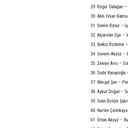
29. Özgür Dalağan – R
30. Akın Erkan Kalma
31. Sinem Öznur – İşl
32. Alparslan Ege – 
33. Belkız Özdemir –
34. Senem Akyüz – B
35. Zekiye Avcı – Es
36. Sude Kasapoğlu 
37. Mergül Şen – Pe
38. Aykut Doğan – Sıf
39. Selin Öztürk Şük
40. Nurten Çetinkaya
41. Erhan Akyüz – Bu