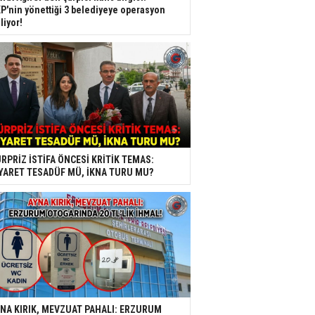
P'nin yönettiği 3 belediyeye operasyon
liyor!
RPRİZ İSTİFA ÖNCESİ KRİTİK TEMAS:
YARET TESADÜF MÜ, İKNA TURU MU?
NA KIRIK, MEVZUAT PAHALI: ERZURUM