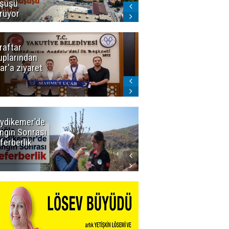
şüşü
gelmeyecek
rüyor
raftar
Ligde yeni
uplarından
sezon
ar'a ziyaret
başlıyor! İlk
düdük Bolu'da
çalacak
ydikemer'de
Muğla
ngın Sonrası
Büyükşehir
ferberlik
Tüm
İmkânlarıyla
Yangın
Sahasında