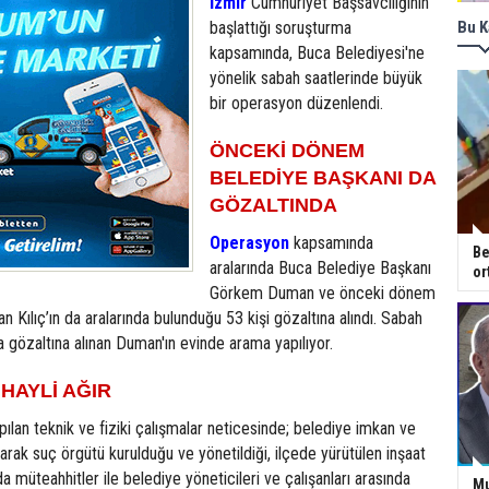
İzmir
Cumhuriyet Başsavcılığının
başlattığı soruşturma
Bu K
kapsamında, Buca Belediyesi'ne
yönelik sabah saatlerinde büyük
bir operasyon düzenlendi.
ÖNCEKİ DÖNEM
BELEDİYE BAŞKANI DA
GÖZALTINDA
Operasyon
kapsamında
Be
aralarında Buca Belediye Başkanı
or
Görkem Duman ve önceki dönem
 Kılıç’ın da aralarında bulunduğu 53 kişi gözaltına alındı. Sabah
 gözaltına alınan Duman'ın evinde arama yapılıyor.
HAYLİ AĞIR
pılan teknik ve fiziki çalışmalar neticesinde; belediye imkan ve
nılarak suç örgütü kurulduğu ve yönetildiği, ilçede yürütülen inşaat
a müteahhitler ile belediye yöneticileri ve çalışanları arasında
Mu