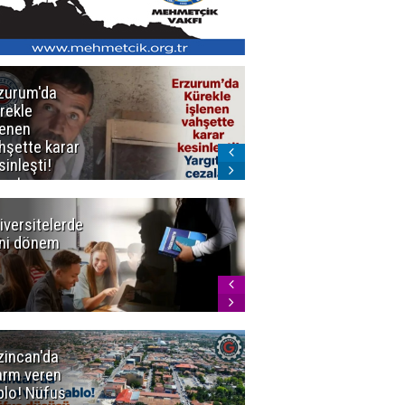
zurum'da
Erzurum dâhil
rekle
Çok Sayıda
lenen
İlde
hşette karar
Uyuşturucuya
sinleşti!
Darbe
rgıtay
zaları onadı
iversitelerde
Başkan
ni dönem
Sekmen'den
Tercih
Döneminde
Erzurum
Vurgusu
zincan'da
Meteoroloji
arm veren
uyardı!
blo! Nüfus
Doğu'ya yaz