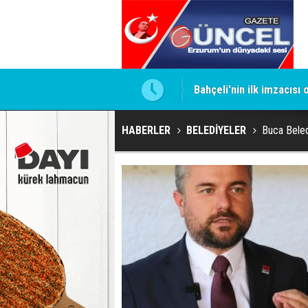
ntrol altında
Bahçeli'nin ilk imzacısı
HABERLER
BELEDİYELER
Buca Beled