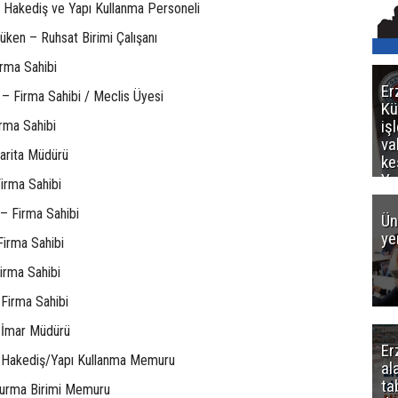
 Hakediş ve Yapı Kullanma Personeli
ken – Ruhsat Birimi Çalışanı
rma Sahibi
Er
– Firma Sahibi / Meclis Üyesi
Kü
iş
irma Sahibi
va
arita Müdürü
ke
Ya
Firma Sahibi
ce
– Firma Sahibi
Ün
ye
irma Sahibi
irma Sahibi
Firma Sahibi
 İmar Müdürü
Er
– Hakediş/Yapı Kullanma Memuru
al
ta
turma Birimi Memuru