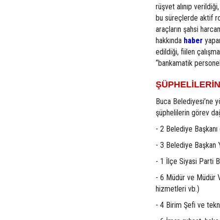
rüşvet alınıp verildiğ
bu süreçlerde aktif rol
araçların şahsi harcam
hakkında
haber
yapan
edildiği, fiilen çalı
“bankamatik personel”
ŞÜPHELİLERİN
Buca Belediyesi’ne y
şüphelilerin görev dağ
- 2 Belediye Başkan
- 3 Belediye Başkan 
- 1 İlçe Siyasi Parti
- 6 Müdür ve Müdür Ve
hizmetleri vb.)
- 4 Birim Şefi ve tek