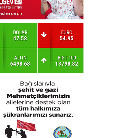
DOLAR
EURO
47.58
54.95
ALTIN
BIST 100
6498.68
13798.82