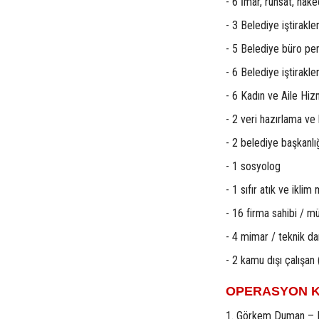
- 6 İmar, ruhsat, hak
- 3 Belediye iştirak
- 5 Belediye büro per
- 6 Belediye iştirakle
- 6 Kadın ve Aile Hiz
- 2 veri hazırlama ve
- 2 belediye başkanlı
- 1 sosyolog
- 1 sıfır atık ve ikli
- 16 firma sahibi / mü
- 4 mimar / teknik d
- 2 kamu dışı çalışan
OPERASYON K
1. Görkem Duman – B