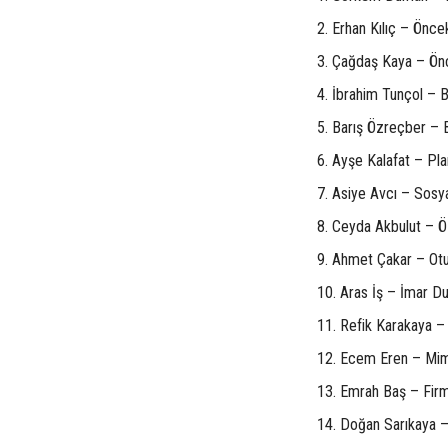
2. Erhan Kılıç – Önc
3. Çağdaş Kaya – Ön
4. İbrahim Tunçol – 
5. Barış Özreçber – 
6. Ayşe Kalafat – Pl
7. Asiye Avcı – Sosy
8. Ceyda Akbulut – 
9. Ahmet Çakar – Otu
10. Aras İş – İmar D
11. Refik Karakaya –
12. Ecem Eren – Mi
13. Emrah Baş – Firm
14. Doğan Sarıkaya –