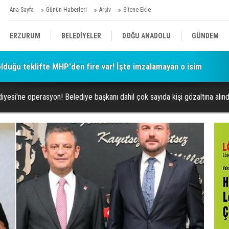
Ana Sayfa
Günün Haberleri
Arşiv
Sitene Ekle
ERZURUM
BELEDİYELER
DOĞU ANADOLU
GÜNDEM
 olduğu teklifte MHP'den fire var! İşte imzalamayan o isim
SİYASET
AFAD/ SAVAŞ
SPOR
iyesi'ne operasyon! Belediye başkanı dahil çok sayıda kişi gözaltına alınd
KÜLTÜR/SANAT//MAĞAZİN
BODRUM