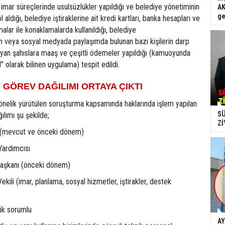
i, imar süreçlerinde usulsüzlükler yapıldığı ve belediye yönetiminin
AK
ge
 aldığı, belediye iştiraklerine ait kredi kartları, banka hesapları ve
alar ile konaklamalarda kullanıldığı, belediye
 veya sosyal medyada paylaşımda bulunan bazı kişilerin darp
şmayan şahıslara maaş ve çeşitli ödemeler yapıldığı (kamuoyunda
 olarak bilinen uygulama) tespit edildi.
 GÖREV DAĞILIMI ORTAYA ÇIKTI
önelik yürütülen soruşturma kapsamında haklarında işlem yapılan
SÜ
ılımı şu şekilde;
Zİ
ı (mevcut ve önceki dönem)
Yardımcısı
 Başkanı (önceki dönem)
kili (imar, planlama, sosyal hizmetler, iştirakler, destek
nik sorumlu
AY