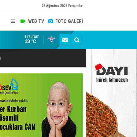
06 Ağustos 2026
Perşembe
WEB TV
FOTO GALERİ
Erzurum
Siyaset-Sermaye Çizgisinde Haklılığın Resmi: Selami Al
23 °C
ı