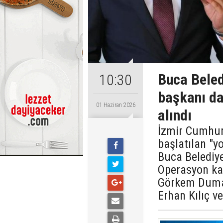
Buca Beled
10:30
başkanı da
01 Haziran 2026
alındı
İzmir Cumhuri
başlatılan "
Buca Belediy
Operasyon ka
Görkem Duman
Erhan Kılıç v