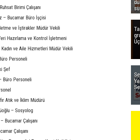
dü
uhsat Birimi Çalışanı
sü
z – Bucamar Büro İşçisi
etme ve İştirakler Müdür Vekili
Ta
gr
Veri Hazırlama ve Kontrol İşletmeni
Uç
 Kadın ve Aile Hizmetleri Müdür Vekili
üro Personeli
ki Şef
Se
– Büro Personeli
Ya
Se
rsonel
ır Atık ve İklim Müdürü
rüoğlu – Sosyolog
 – Bucamar Çalışanı
camar Çalışanı