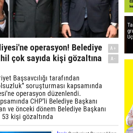
Ta
gr
Uç
iyesi'ne operasyon! Belediye
A+
hil çok sayıda kişi gözaltına
A-
yet Başsavcılığı tarafından
yolsuzluk" soruşturması kapsamında
esi'ne operasyon düzenlendi.
psamında CHP'li Belediye Başkanı
 ve önceki dönem Belediye Başkanı
e 53 kişi gözaltında