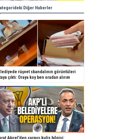
ategorideki Diğer Haberler
lediyede rüşvet skandalının görüntüleri
taya çıktı: Oraya koy ben oradan alırım
rat Ağırel'den çarpıcı kulis bilgisi: