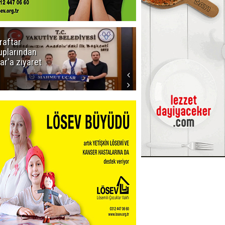
raftar
Ligde yeni
uplarından
sezon
ar'a ziyaret
başlıyor! İlk
düdük Bolu'da
çalacak