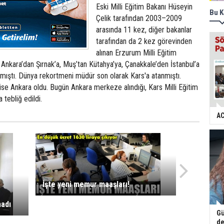
Eski Milli Eğitim Bakanı Hüseyin
Bu K
Çelik tarafından 2003–2009
arasında 11 kez, diğer bakanlar
tarafından da 2 kez görevinden
alınan Erzurum Milli Eğitim
nkara’dan Şırnak’a, Muş’tan Kütahya’ya, Çanakkale’den İstanbul’a
nmıştı. Dünya rekortmeni müdür son olarak Kars'a atanmıştı.
ise Ankara oldu. Bugün Ankara merkeze alındığı, Kars Milli Eğitim
tebliğ edildi.
AC
İşte yeni memur maaşları!
madı
Gü
de