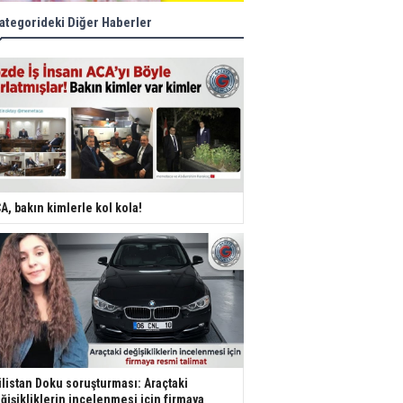
ategorideki Diğer Haberler
A, bakın kimlerle kol kola!
listan Doku soruşturması: Araçtaki
ğişikliklerin incelenmesi için firmaya