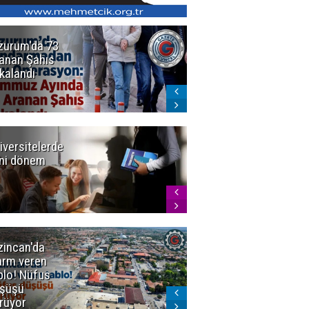
zurum'da 73
Bakan Gürlek
anan Şahıs
duyurdu! 7
kalandı
şirkete
kayyum atandı,
72 şüpheli
gözaltına
alındı
iversitelerde
Başkan
ni dönem
Sekmen'den
Tercih
Döneminde
Erzurum
Vurgusu
zincan'da
Meteoroloji
arm veren
uyardı!
blo! Nüfus
Doğu'ya yaz
şüşü
gelmeyecek
rüyor