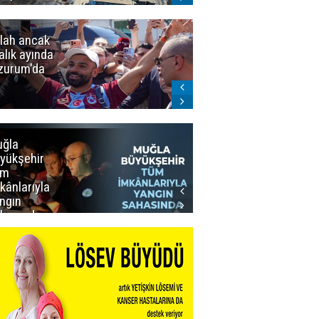
lah ancak
Erzurumspor
alık ayında
FK: Son
zurum'da
rötuşlar bunlar
ğla
Muğla
yükşehir
Büyükşehir’den
üm
Personeline
kânlarıyla
Rekor
ngın
Promosyon
hasında