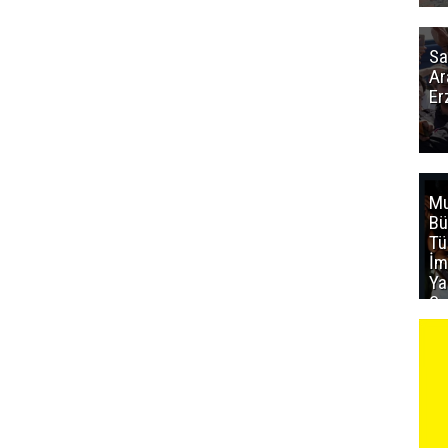
Sa
Ar
Er
Mu
Bü
T
İm
Ya
Sa