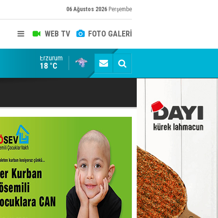
06 Ağustos 2026
Perşembe
WEB TV
FOTO GALERİ
Erzurum
ACA, bakın kimlerle kol kola!
18 °C