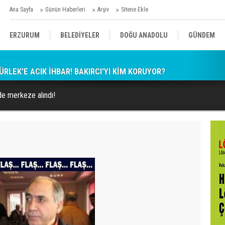
Ana Sayfa
Günün Haberleri
Arşiv
Sitene Ekle
ERZURUM
BELEDİYELER
DOĞU ANADOLU
GÜNDEM
RLEK'E AÇIK İHBAR! BAKIRCI'YI KİM KORUYOR?
SİYASET
AFAD/ SAVAŞ
SPOR
de merkeze alındı!
KÜLTÜR/SANAT//MAĞAZİN
BODRUM