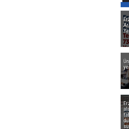
Er
Ar
Ya
Ün
ye
Er
al
ta
dü
sü