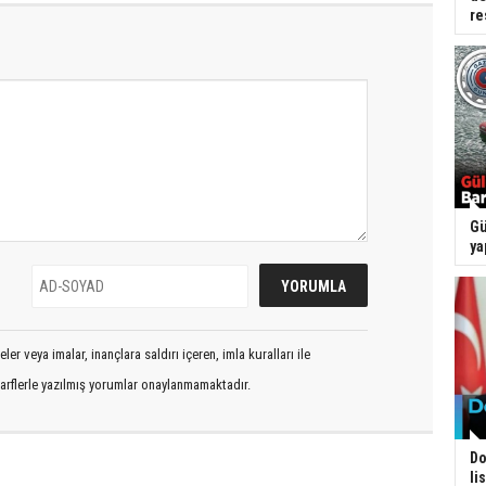
re
Gü
ya
er veya imalar, inançlara saldırı içeren, imla kuralları ile
arflerle yazılmış yorumlar onaylanmamaktadır.
Do
li