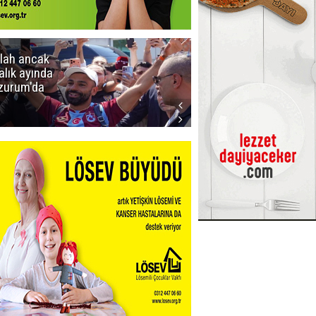
lah ancak
Erzurumspor
alık ayında
FK: Son
zurum'da
rötuşlar bunlar