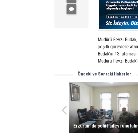
Müdürü Fevzi Budak, A
çeşitli görevlere ata
Budak’ın 13. ataması 
Müdürü Fevzi Budak’a 
Önceki ve Sonraki Haberler
Erzurum'da şehit ailesi unutul