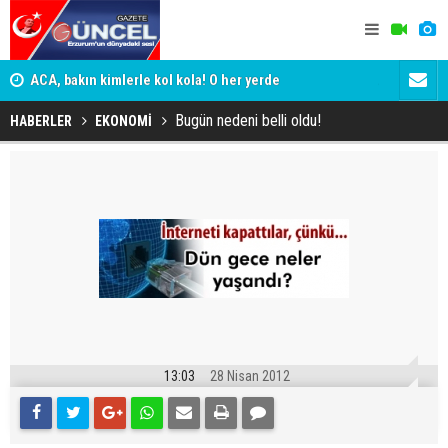
yor
ACA, bakın kimlerle kol kola! O her yerde
ADALET BAK
KİM KORU
Bugün nedeni belli oldu!
HABERLER
EKONOMİ
13:03
28 Nisan 2012