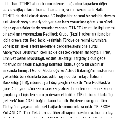
oldu. Tüm TTNET abonelerinin internet bağlantısı koparken diğer
servis sağlayıcılarda hemen hemen hiç sorun yaşanmadı. Hatta
TTNET de dahil olmak üzere 3G bağlantılar normal bir şekilde devam
etti. Ancak sosyal medyada yer alan bazı yorumlara göre, kısa süreli
diğer operatörlerde de sorunlar yaşandı. TTNET kesinti ile ilgili resmi
bir açıklama yapmazken RedHack Grubu (Kızıl Hackerlar) ilginç bir
iddia ortaya attı. RedHack, kesintinin Türkiye'de resmi kurumlara
yönelik bir siber saldırı nedeniyle gerçekleştiğini öne sürdü.
Anonymous Grubu'nun RedHack'e destek vermek amacıyla TTNet,
Emniyet Genel Müdürlüğü, Adalet Bakanlığı, Yargıtay'a dün gece
itibariyle bir saldırı başlattığı belirtildi. İddiaya göre bu saldırılar
sırasında Emniyet Genel Müdürlüğü ve Adalet Bakanlığı'nın sistemleri
çökertildi, bu saldırılarla baş edilemeyince de Türkiye İletişim
Başkanlığı (TİB), internet yurt dışı çıkışları kapattı. Yine RedHack'e
göre Anonymous'un saldırısına karşı alınan bu önlemden sonra kendi
grupları yurt içinden saldırıyı devam ettirdiler, TİB de bu noktada 'fişi
çekerek' tüm ADSL bağlantılarını kapattı. Böylece dün gece tüm
Türkiye'de yaşanan internet bağlantı sorunu ortaya çıktı. TELEKOM
YALANLADI Türk Telekom ise fiber altyapının yayılımı ve her noktaya