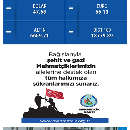
DOLAR
EURO
47.68
55.13
ALTIN
BIST 100
6659.71
13779.39