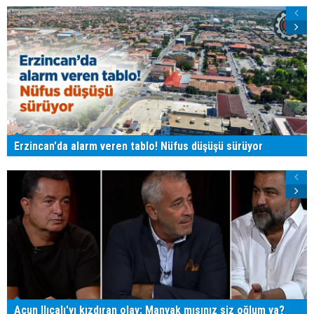
Erzincan'da alarm veren tablo! Nüfus düşüşü sürüyor
Acun Ilıcalı'yı kızdıran olay: Manyak mısınız siz oğlum ya?