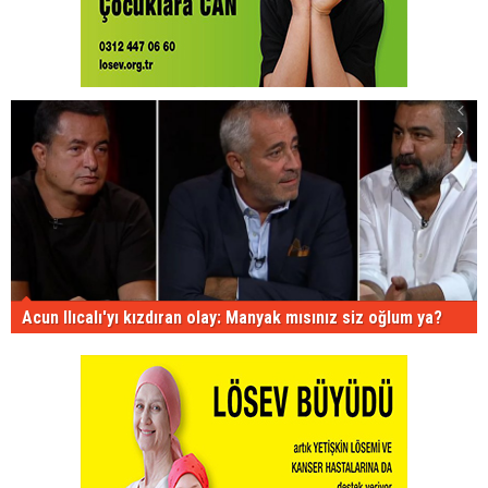
Acun Ilıcalı'yı kızdıran olay: Manyak mısınız siz oğlum ya?