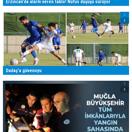
Erzincan'da alarm veren tablo! Nüfus düşüşü sürüyor
Dadaş'a güvenoyu