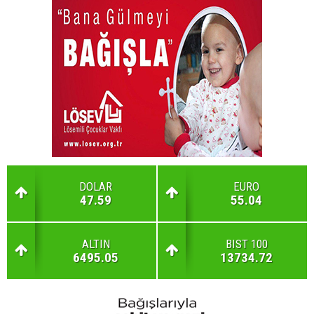
DOLAR
EURO
47.59
55.04
ALTIN
BIST 100
6495.05
13734.72