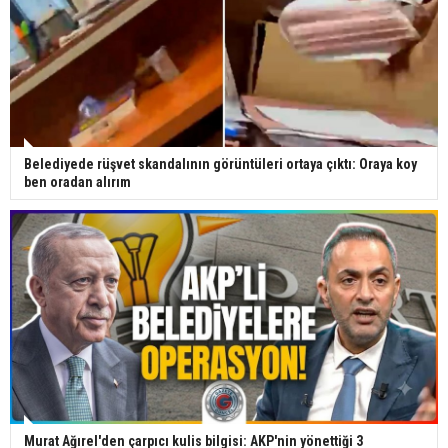
Belediyede rüşvet skandalının görüntüleri ortaya çıktı: Oraya koy
ben oradan alırım
Murat Ağırel'den çarpıcı kulis bilgisi: AKP'nin yönettiği 3