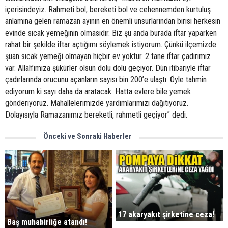
içerisindeyiz. Rahmeti bol, bereketi bol ve cehennemden kurtuluş
anlamına gelen ramazan ayının en önemli unsurlarından birisi herkesin
evinde sıcak yemeğinin olmasıdır. Biz şu anda burada iftar yaparken
rahat bir şekilde iftar açtığımı söylemek istiyorum. Çünkü ilçemizde
şuan sıcak yemeği olmayan hiçbir ev yoktur. 2 tane iftar çadırımız
var. Allah’ımıza şükürler olsun dolu dolu geçiyor. Dün itibariyle iftar
çadırlarında orucunu açanların sayısı bin 200’e ulaştı. Öyle tahmin
ediyorum ki sayı daha da aratacak. Hatta evlere bile yemek
gönderiyoruz. Mahallelerimizde yardımlarımızı dağıtıyoruz.
Dolayısıyla Ramazanımız bereketli, rahmetli geçiyor” dedi.
Önceki ve Sonraki Haberler
17 akaryakıt şirketine ceza!
Baş muhabirliğe atandı!