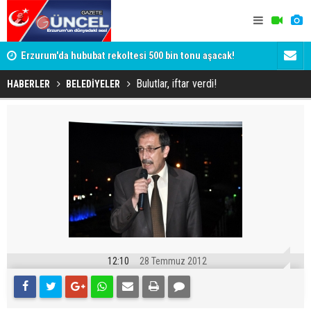
tı:
Erzurum'da hububat rekoltesi 500 bin tonu aşacak!
Dadaş'a g
Bulutlar, iftar verdi!
HABERLER
BELEDİYELER
12:10
28 Temmuz 2012