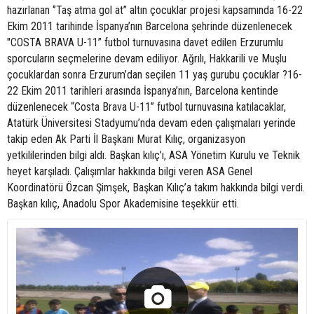
hazırlanan ‘’Taş atma gol at’’ altın çocuklar projesi kapsamında 16-22
Ekim 2011 tarihinde İspanya’nın Barcelona şehrinde düzenlenecek
"COSTA BRAVA U-11” futbol turnuvasına davet edilen Erzurumlu
sporcuların seçmelerine devam ediliyor. Ağrılı, Hakkarili ve Muşlu
çocuklardan sonra Erzurum’dan seçilen 11 yaş gurubu çocuklar ?16-
22 Ekim 2011 tarihleri arasında İspanya’nın, Barcelona kentinde
düzenlenecek “Costa Brava U-11” futbol turnuvasına katılacaklar,
Atatürk Üniversitesi Stadyumu’nda devam eden çalışmaları yerinde
takip eden Ak Parti İl Başkanı Murat Kılıç, organizasyon
yetkililerinden bilgi aldı. Başkan kılıç’ı, ASA Yönetim Kurulu ve Teknik
heyet karşıladı. Çalışımlar hakkında bilgi veren ASA Genel
Koordinatörü Özcan Şimşek, Başkan Kılıç’a takım hakkında bilgi verdi.
Başkan kılıç, Anadolu Spor Akademisine teşekkür etti.