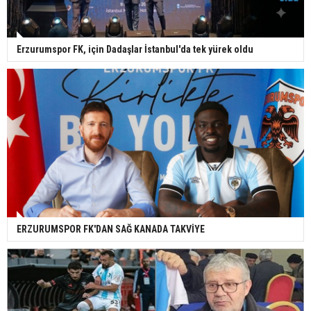
Erzurumspor FK, için Dadaşlar İstanbul'da tek yürek oldu
ERZURUMSPOR FK'DAN SAĞ KANADA TAKVİYE