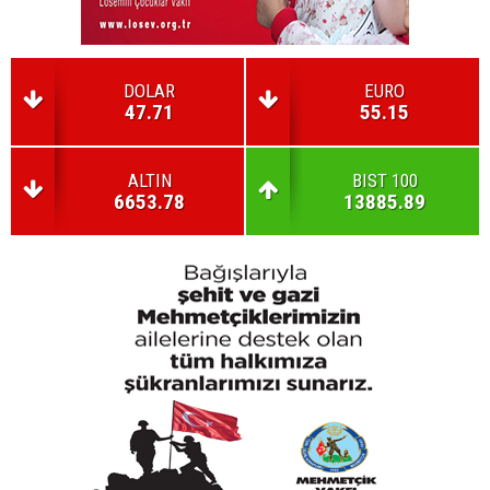
DOLAR
EURO
47.71
55.15
ALTIN
BIST 100
6653.78
13885.89