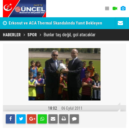
 oldu
Erkonut ve ACA Thermal Skandalında Yanıt Bekleyen
ERZURUMSP
Sorular:
Bunlar taş değil, gol atacaklar
HABERLER
SPOR
18:02
06 Eylül 2011