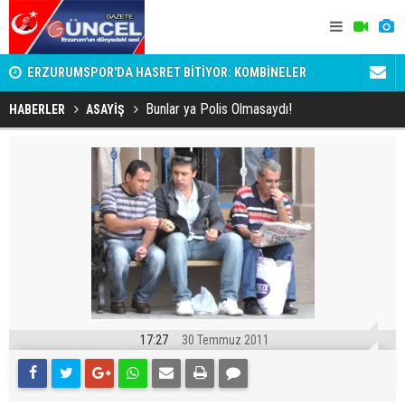
ERZURUMSPOR'DA HASRET BİTİYOR: KOMBİNELER
TBMM’de tar
SATIŞA ÇIKIYOR!
netleşti
Bunlar ya Polis Olmasaydı!
HABERLER
ASAYİŞ
17:27
30 Temmuz 2011