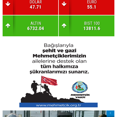
DOLAR
EURO
47.71
55.1
ALTIN
BIST 100
6732.04
13811.6