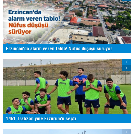
Erzincan'da alarm veren tablo! Nüfus düşüşü sürüyor
1461 Trabzon yine Erzurum'u seçti