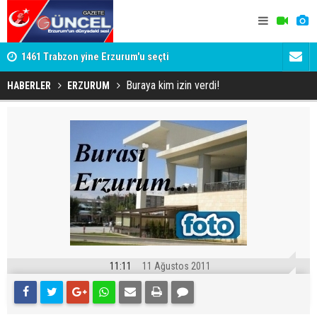
1461 Trabzon yine Erzurum'u seçti
Gülistan D
Tutuklanan 
Buraya kim izin verdi!
HABERLER
ERZURUM
11:11
11 Ağustos 2011