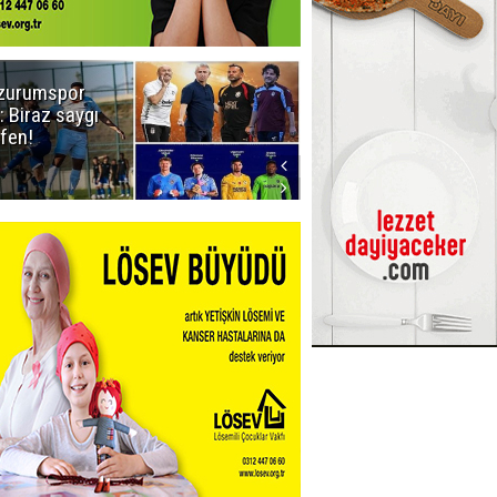
zurumspor
Erzurum'un
: Biraz saygı
judocularından
tfen!
büyük başarı