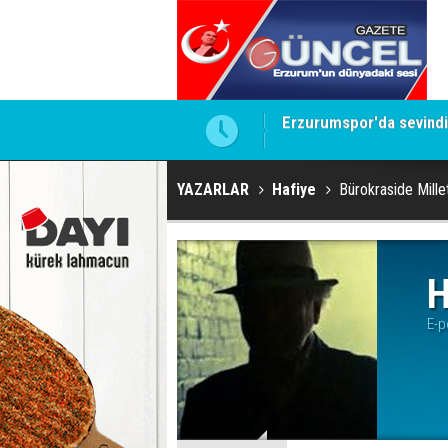
ERZURUM’DA STADYUM 
YAZARLAR
Hafiye
Bürokraside Millet
H
E-p