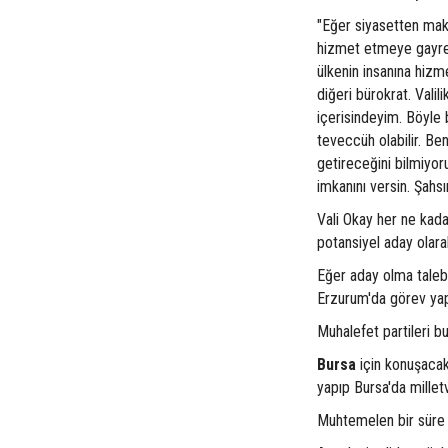
"Eğer siyasetten mak
hizmet etmeye gayr
ülkenin insanına hiz
diğeri bürokrat. Vali
içerisindeyim. Böyle 
teveccüh olabilir. Be
getireceğini bilmiyor
imkanını versin. Şahs
Vali Okay her ne kada
potansiyel aday olara
Eğer aday olma taleb
Erzurum'da görev yap
Muhalefet partileri b
Bursa
için konuşaca
yapıp Bursa'da milletv
Muhtemelen bir süre