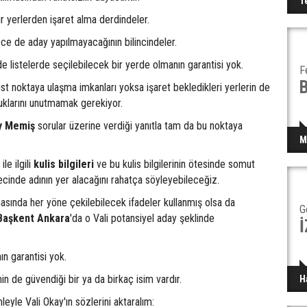
T
ir yerlerden işaret alma derdindeler.
ce de aday yapılmayacağının bilincindeler.
de listelerde seçilebilecek bir yerde olmanın garantisi yok.
F
üst noktaya ulaşma imkanları yoksa işaret bekledikleri yerlerin de
uklarını unutmamak gerekiyor.
ay Memiş
sorular üzerine verdiği yanıtla tam da bu noktaya
M
le ilgili
kulis
bilgileri
ve bu kulis bilgilerinin ötesinde somut
recinde adının yer alacağını rahatça söyleyebileceğiz.
sında her yöne çekilebilecek ifadeler kullanmış olsa da
G
Başkent Ankara
'da o Vali potansiyel aday şeklinde
ın garantisi yok.
n de güvendiği bir ya da birkaç isim vardır.
H
leyle Vali Okay'ın sözlerini aktaralım: