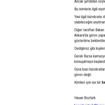
Ancak şimdiden söyley
Bu isimlerle ilgili n
Yani ilgili bürokratı
olabileceğini unutma
Diğer taraftan Bakan
Ankara'da görev yapan 
gösterilme beklentil
Dediğimiz gibi kişiler
Gerek Bursa kamuoyun
konuşulmaya başlandı 
Oysa bazı bürokratlar 
görev değil.
Kimileri için ise bir
h
Hasan Boztürk