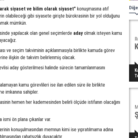
Diğe
arak siyaset ve bilim olarak siyaset"
konuşmasına atıf
in olabileceği gibi siyasete girişte bürokrasinin bir yol olduğunu
tlamak mümkün.
çersinde yapılacak olan genel seçimlerde
aday
olmak isteyen kamu
R
layacağız.
ası ve seçim takviminin açıklanmasıyla birlikte kamuda görev
lerine ilişkin de takvim belirlenmiş olacak.
evlisi aday gösterilmesi halinde sürecin tamamlanmasını
K
T
alamayan kamu görevlileri ise ilan edilen süre ile birlikte
me imkanına sahipler.
sinin hemen her kademesinden belirli ölçüde istifanın olacağını
M
ismi ön plana çıkanlar var.
lerinin konuşulmasından memnun kimi ise yıpratılmama adına
tılmasından rahatsızlık duyacaktır.