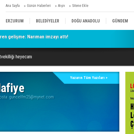
Ana Sayfa
Günün Haberleri
Arşiv
Sitene Ekle
ERZURUM
BELEDİYELER
DOĞU ANADOLU
GÜNDEM
KÖRDÜĞÜMÜ: İHALE İPTAL Mİ EDİLDİ, ERTELENDİ Mİ?
SİYASET
AFAD/ SAVAŞ
SPOR
vekilliği heyecanı
KÜLTÜR/SANAT//MAĞAZİN
BODRUM
Yazarın Tüm Yazıları >
afiye
osta:
guncelfm25@mynet.com