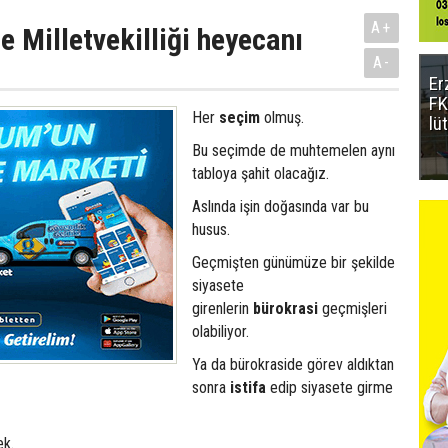
A+
e Milletvekilliği heyecanı
A-
Er
FK
Her
seçim
olmuş.
lü
Bu seçimde de muhtemelen aynı
tabloya şahit olacağız.
Aslında işin doğasında var bu
husus.
Geçmişten günümüze bir şekilde
siyasete
girenlerin
bürokrasi
geçmişleri
olabiliyor.
Ya da bürokraside görev aldıktan
sonra
istifa
edip siyasete girme
ek.