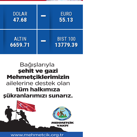
DOLAR
EURO
47.68
55.13
ALTIN
BIST 100
6659.71
13779.39