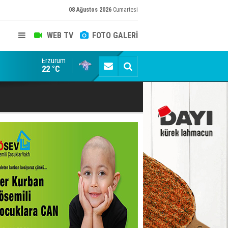
08 Ağustos 2026
Cumartesi
WEB TV
FOTO GALERİ
Erzurum
Erzurumspor FK: Biraz saygı lütfen!
22 °C