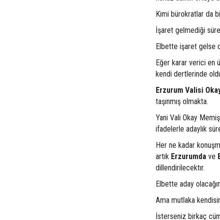
Kimi bürokratlar da b
İşaret gelmediği süre
Elbette işaret gelse 
Eğer karar verici en 
kendi dertlerinde old
Erzurum Valisi Ok
taşınmış olmakta.
Yani Vali Okay Memiş i
ifadelerle adaylık sü
Her ne kadar konuşma
artık
Erzurumda
ve
dillendirilecektır.
Elbette aday olacağın
Ama mutlaka kendisini
İsterseniz birkaç cüm