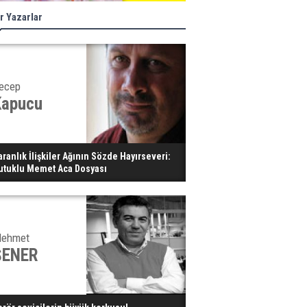
r Yazarlar
ecep
Kapucu
aranlık İlişkiler Ağının Sözde Hayırseveri:
utuklu Memet Aca Dosyası
ehmet
ŞENER