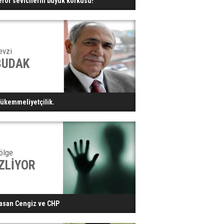
erör sevicilerin büyük korkusu!
evzi
BUDAK
ükemmeliyetçilik.
ölge
İZLİYOR
asan Cengiz ve CHP