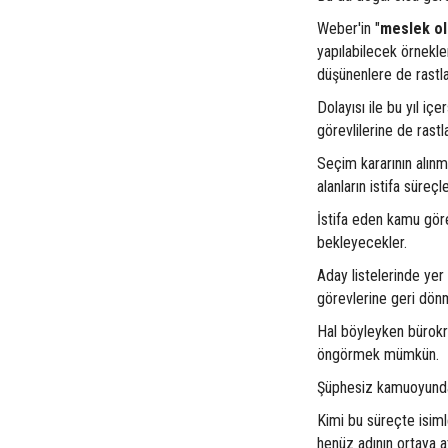
Weber'in "
meslek ol
yapılabilecek örnekler
düşünenlere de ras
Dolayısı ile bu yıl i
görevlilerine de rast
Seçim kararının alınm
alanların istifa süreç
İstifa eden kamu gör
bekleyecekler.
Aday listelerinde yer 
görevlerine geri dön
Hal böyleyken bürokra
öngörmek mümkün.
Şüphesiz kamuoyunda 
Kimi bu süreçte isim
henüz adının ortaya a