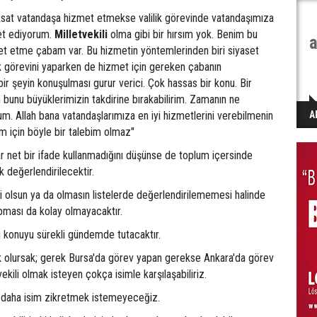
sat vatandaşa hizmet etmekse valilik görevinde vatandaşımıza
et ediyorum.
Milletvekili
olma gibi bir hırsım yok. Benim bu
a
met etme çabam var. Bu hizmetin yöntemlerinden biri siyaset
lik görevini yaparken de hizmet için gereken çabanın
bir şeyin konuşulması gurur verici. Çok hassas bir konu. Bir
n bunu büyüklerimizin takdirine bırakabilirim. Zamanın ne
um. Allah bana vatandaşlarımıza en iyi hizmetlerini verebilmenin
A
ım için böyle bir talebim olmaz"
r net bir ifade kullanmadığını düşünse de toplum içersinde
k değerlendirilecektir.
i olsun ya da olmasın listelerde değerlendirilememesi halinde
ması da kolay olmayacaktır.
u konuyu sürekli gündemde tutacaktır.
k olursak; gerek Bursa'da görev yapan gerekse Ankara'da görev
ekili olmak isteyen çokça isimle karşılaşabiliriz.
 daha isim zikretmek istemeyeceğiz.