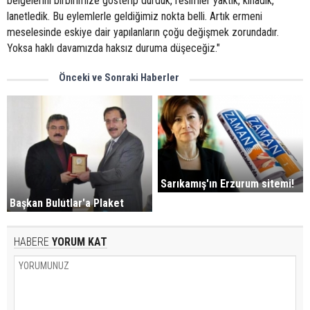
belgelerini birbirimize gösterip durduk, resimler yaktık, kınadık,
lanetledik. Bu eylemlerle geldiğimiz nokta belli. Artık ermeni
meselesinde eskiye dair yapılanların çoğu değişmek zorundadır.
Yoksa haklı davamızda haksız duruma düşeceğiz."
Önceki ve Sonraki Haberler
Sarıkamış'ın Erzurum sitemi!
Başkan Bulutlar'a Plaket
HABERE
YORUM KAT