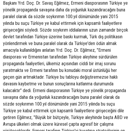
Başkanı Yrd. Doç. Dr. Savaş Eğilmez, Ermeni diasporasının Türkiye ye
yönelik propaganda savaşına daha da yoğunluk kazandıracağını buna
paralel olarak da sözde soykırımın 100.yıl dönümünde yani 2015
yılında bu suçu Türkiye ye kabul ettirmek için kapsamlı faaliyetlere
girişeceğini söyledi. Sözde soykırım iddialarının uzun zamandır birçok
devlet tarafından Türkiye üzerine baskı kurmak, Türk dış politikasın
yönlendirmek ve buna paralel olarak da Türkiye'den ödün almak
amacıyla kullanıldığını anlatan Yrd. Doç. Dr. Eğilmez, "Ermeni
diasporası ve Ermenistan tarafından Türkiye aleyhine sürdürülen
propaganda faaliyetleri, ülkemiz açısından ciddi bir imaj sorunu
yaratmakta ve Ermeni tarafının bu konudaki moral üstünlüğü her
geçen gün artmaktadır. Türkiye bu tabloyu değiştiremezse haklı
davasını kaybetme ve bunun sonuçlarına katlanma durumunda
kalacaktır" dedi. Ermeni diasporasının Türkiye ye yönelik propaganda
savaşına daha da yoğunluk kazandıracağını buna paralel olarak da
sözde soykırımın 100.yıl dönümünde yani 2015 yılında bu suçu
Türkiye ye kabul ettirmek için kapsamlı faaliyetlere girişeceğini dile
getiren Eğilmez, "Büyük bir bütçeyle, Türkiye aleyhinde başta ABD ve
Avrupa ülkeleri olmak üzere küresel çapta agresif bir çalışma
yürüteceklerdir. Ermeni tarafının Türkiye'yi kuşatma stratejilerinin en