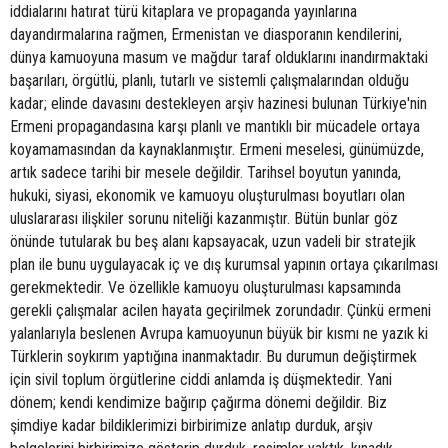
iddialarını hatırat türü kitaplara ve propaganda yayınlarına
dayandırmalarına rağmen, Ermenistan ve diasporanın kendilerini,
dünya kamuoyuna masum ve mağdur taraf olduklarını inandırmaktaki
başarıları, örgütlü, planlı, tutarlı ve sistemli çalışmalarından olduğu
kadar; elinde davasını destekleyen arşiv hazinesi bulunan Türkiye'nin
Ermeni propagandasına karşı planlı ve mantıklı bir mücadele ortaya
koyamamasından da kaynaklanmıştır. Ermeni meselesi, günümüzde,
artık sadece tarihi bir mesele değildir. Tarihsel boyutun yanında,
hukuki, siyasi, ekonomik ve kamuoyu oluşturulması boyutları olan
uluslararası ilişkiler sorunu niteliği kazanmıştır. Bütün bunlar göz
önünde tutularak bu beş alanı kapsayacak, uzun vadeli bir stratejik
plan ile bunu uygulayacak iç ve dış kurumsal yapının ortaya çıkarılması
gerekmektedir. Ve özellikle kamuoyu oluşturulması kapsamında
gerekli çalışmalar acilen hayata geçirilmek zorundadır. Çünkü ermeni
yalanlarıyla beslenen Avrupa kamuoyunun büyük bir kısmı ne yazık ki
Türklerin soykırım yaptığına inanmaktadır. Bu durumun değiştirmek
için sivil toplum örgütlerine ciddi anlamda iş düşmektedir. Yani
dönem; kendi kendimize bağırıp çağırma dönemi değildir. Biz
şimdiye kadar bildiklerimizi birbirimize anlatıp durduk, arşiv