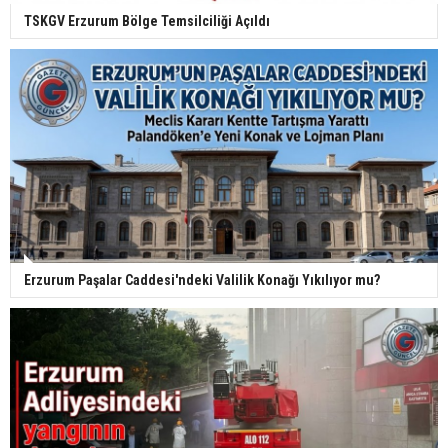
TSKGV Erzurum Bölge Temsilciliği Açıldı
Erzurum Paşalar Caddesi'ndeki Valilik Konağı Yıkılıyor mu?