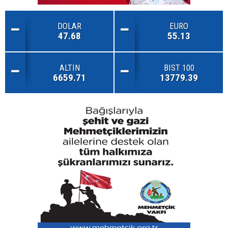
DOLAR
EURO
47.68
55.13
ALTIN
BIST 100
6659.71
13779.39