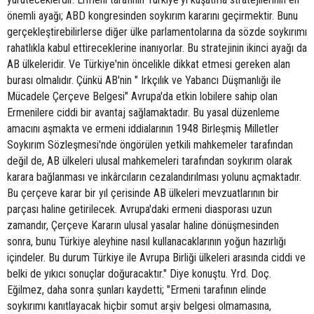
önemli ayağı; ABD kongresinden soykırım kararını geçirmektir. Bunu
gerçekleştirebilirlerse diğer ülke parlamentolarına da sözde soykırımı
rahatlıkla kabul ettireceklerine inanıyorlar. Bu stratejinin ikinci ayağı da
AB ülkeleridir. Ve Türkiye'nin öncelikle dikkat etmesi gereken alan
burası olmalıdır. Çünkü AB'nin " Irkçılık ve Yabancı Düşmanlığı ile
Mücadele Çerçeve Belgesi" Avrupa'da etkin lobilere sahip olan
Ermenilere ciddi bir avantaj sağlamaktadır. Bu yasal düzenleme
amacını aşmakta ve ermeni iddialarının 1948 Birleşmiş Milletler
Soykırım Sözleşmesi'nde öngörülen yetkili mahkemeler tarafından
değil de, AB ülkeleri ulusal mahkemeleri tarafından soykırım olarak
karara bağlanması ve inkârcıların cezalandırılması yolunu açmaktadır.
Bu çerçeve karar bir yıl çerisinde AB ülkeleri mevzuatlarının bir
parçası haline getirilecek. Avrupa'daki ermeni diasporası uzun
zamandır, Çerçeve Kararın ulusal yasalar haline dönüşmesinden
sonra, bunu Türkiye aleyhine nasıl kullanacaklarının yoğun hazırlığı
içindeler. Bu durum Türkiye ile Avrupa Birliği ülkeleri arasında ciddi ve
belki de yıkıcı sonuçlar doğuracaktır." Diye konuştu. Yrd. Doç.
Eğilmez, daha sonra şunları kaydetti; "Ermeni tarafının elinde
soykırımı kanıtlayacak hiçbir somut arşiv belgesi olmamasına,