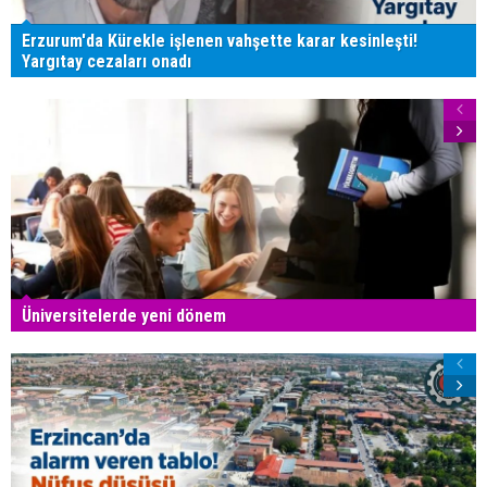
Erzurum'da Kürekle işlenen vahşette karar kesinleşti!
Yargıtay cezaları onadı
Üniversitelerde yeni dönem