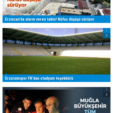
Erzincan'da alarm veren tablo! Nüfus düşüşü sürüyor
Erzurumspor FK'dan stadyum teşekkürü