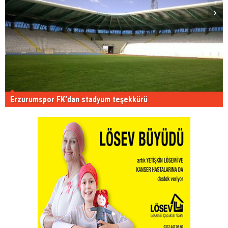
Erzurumspor FK'dan stadyum teşekkürü