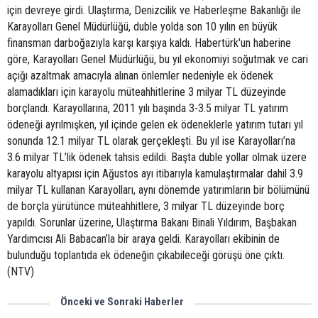
için devreye girdi. Ulaştırma, Denizcilik ve Haberleşme Bakanlığı ile
Karayolları Genel Müdürlüğü, duble yolda son 10 yılın en büyük
finansman darboğazıyla karşı karşıya kaldı. Habertürk'un haberine
göre, Karayolları Genel Müdürlüğü, bu yıl ekonomiyi soğutmak ve cari
açığı azaltmak amacıyla alınan önlemler nedeniyle ek ödenek
alamadıkları için karayolu müteahhitlerine 3 milyar TL düzeyinde
borçlandı. Karayollarına, 2011 yılı başında 3-3.5 milyar TL yatırım
ödeneği ayrılmışken, yıl içinde gelen ek ödeneklerle yatırım tutarı yıl
sonunda 12.1 milyar TL olarak gerçekleşti. Bu yıl ise Karayolları’na
3.6 milyar TL’lik ödenek tahsis edildi. Başta duble yollar olmak üzere
karayolu altyapısı için Ağustos ayı itibarıyla kamulaştırmalar dahil 3.9
milyar TL kullanan Karayolları, aynı dönemde yatırımların bir bölümünü
de borçla yürütünce müteahhitlere, 3 milyar TL düzeyinde borç
yapıldı. Sorunlar üzerine, Ulaştırma Bakanı Binali Yıldırım, Başbakan
Yardımcısı Ali Babacan’la bir araya geldi. Karayolları ekibinin de
bulunduğu toplantıda ek ödeneğin çıkabileceği görüşü öne çıktı.
(NTV)
Önceki ve Sonraki Haberler