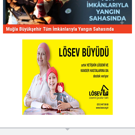
Muğla Büyükşehir Tüm İmkânlarıyla Yangın Sahasında