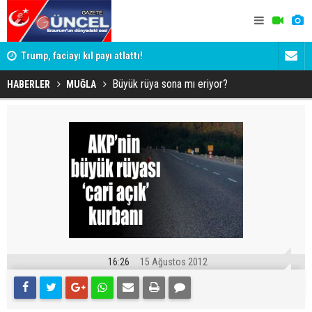
iği 3
Trump, faciayı kıl payı atlattı!
Erzurum'da 
Yargıtay ce
Büyük rüya sona mı eriyor?
HABERLER
MUĞLA
16:26
15 Ağustos 2012