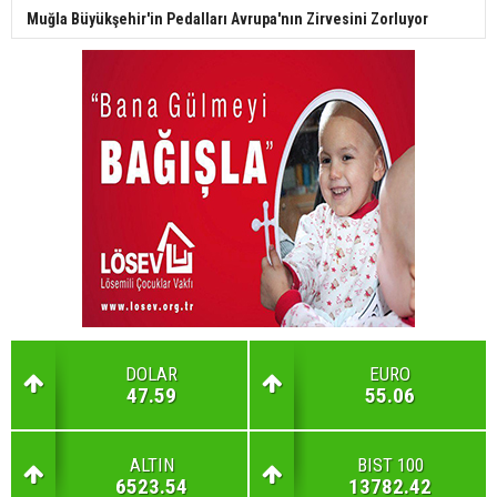
Muğla Büyükşehir'in Pedalları Avrupa'nın Zirvesini Zorluyor
DOLAR
EURO
47.59
55.06
ALTIN
BIST 100
6523.54
13782.42