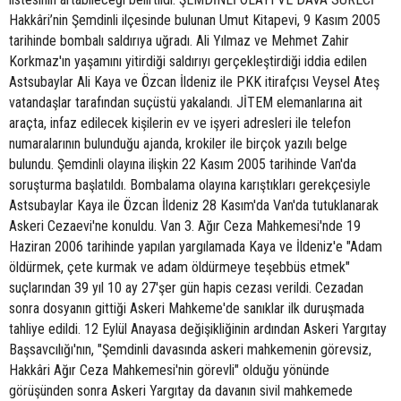
Hakkâri’nin Şemdinli ilçesinde bulunan Umut Kitapevi, 9 Kasım 2005
tarihinde bombalı saldırıya uğradı. Ali Yılmaz ve Mehmet Zahir
Korkmaz'ın yaşamını yitirdiği saldırıyı gerçekleştirdiği iddia edilen
Astsubaylar Ali Kaya ve Özcan İldeniz ile PKK itirafçısı Veysel Ateş
vatandaşlar tarafından suçüstü yakalandı. JİTEM elemanlarına ait
araçta, infaz edilecek kişilerin ev ve işyeri adresleri ile telefon
numaralarının bulunduğu ajanda, krokiler ile birçok yazılı belge
bulundu. Şemdinli olayına ilişkin 22 Kasım 2005 tarihinde Van'da
soruşturma başlatıldı. Bombalama olayına karıştıkları gerekçesiyle
Astsubaylar Kaya ile Özcan İldeniz 28 Kasım'da Van'da tutuklanarak
Askeri Cezaevi'ne konuldu. Van 3. Ağır Ceza Mahkemesi'nde 19
Haziran 2006 tarihinde yapılan yargılamada Kaya ve İldeniz'e "Adam
öldürmek, çete kurmak ve adam öldürmeye teşebbüs etmek"
suçlarından 39 yıl 10 ay 27'şer gün hapis cezası verildi. Cezadan
sonra dosyanın gittiği Askeri Mahkeme'de sanıklar ilk duruşmada
tahliye edildi. 12 Eylül Anayasa değişikliğinin ardından Askeri Yargıtay
Başsavcılığı'nın, "Şemdinli davasında askeri mahkemenin görevsiz,
Hakkâri Ağır Ceza Mahkemesi'nin görevli" olduğu yönünde
görüşünden sonra Askeri Yargıtay da davanın sivil mahkemede