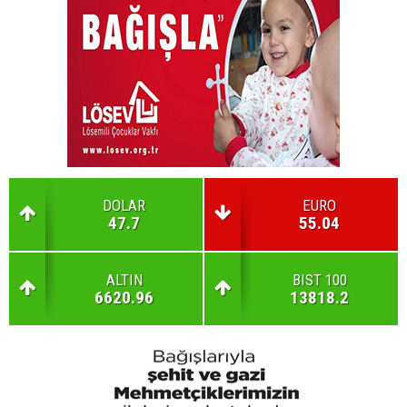
DOLAR
EURO
47.7
55.04
ALTIN
BIST 100
6620.96
13818.2