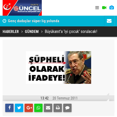
lde
Genç dadaşlar süper lig yolunda
'Bot Hesap
Cumhuriyet
Büyükanıt'a 'iyi çocuk' sorulacak!
HABERLER
GÜNDEM
13:42
20 Temmuz 2011