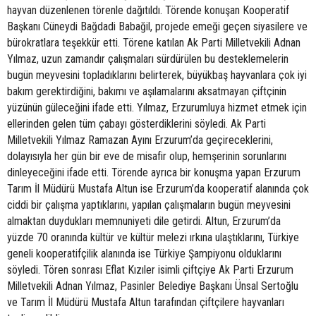
hayvan düzenlenen törenle dağıtıldı. Törende konuşan Kooperatif
Başkanı Cüneydi Bağdadi Babağil, projede emeği geçen siyasilere ve
bürokratlara teşekkür etti. Törene katılan Ak Parti Milletvekili Adnan
Yılmaz, uzun zamandır çalışmaları sürdürülen bu desteklemelerin
bugün meyvesini topladıklarını belirterek, büyükbaş hayvanlara çok iyi
bakım gerektirdiğini, bakımı ve aşılamalarını aksatmayan çiftçinin
yüzünün güleceğini ifade etti. Yılmaz, Erzurumluya hizmet etmek için
ellerinden gelen tüm çabayı gösterdiklerini söyledi. Ak Parti
Milletvekili Yılmaz Ramazan Ayını Erzurum’da geçireceklerini,
dolayısıyla her gün bir eve de misafir olup, hemşerinin sorunlarını
dinleyeceğini ifade etti. Törende ayrıca bir konuşma yapan Erzurum
Tarım İl Müdürü Mustafa Altun ise Erzurum’da kooperatif alanında çok
ciddi bir çalışma yaptıklarını, yapılan çalışmaların bugün meyvesini
almaktan duydukları memnuniyeti dile getirdi. Altun, Erzurum’da
yüzde 70 oranında kültür ve kültür melezi ırkına ulaştıklarını, Türkiye
geneli kooperatifçilik alanında ise Türkiye Şampiyonu olduklarını
söyledi. Tören sonrası Eflat Kızıler isimli çiftçiye Ak Parti Erzurum
Milletvekili Adnan Yılmaz, Pasinler Belediye Başkanı Ünsal Sertoğlu
ve Tarım İl Müdürü Mustafa Altun tarafından çiftçilere hayvanları