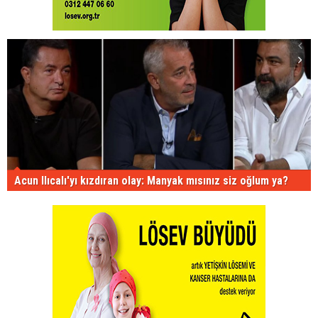
Acun Ilıcalı'yı kızdıran olay: Manyak mısınız siz oğlum ya?