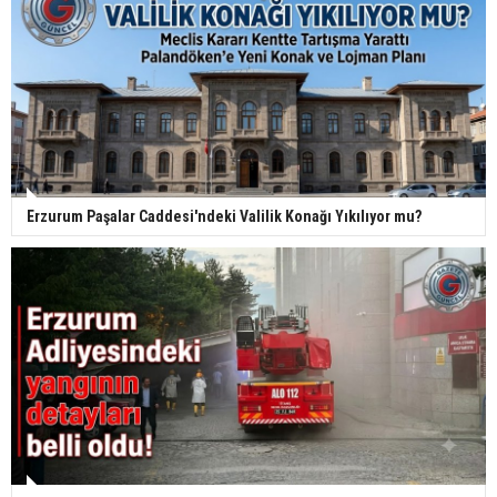
Erzurum Paşalar Caddesi'ndeki Valilik Konağı Yıkılıyor mu?