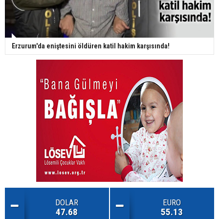
Erzurum'da eniştesini öldüren katil hakim karşısında!
DOLAR
EURO
47.68
55.13