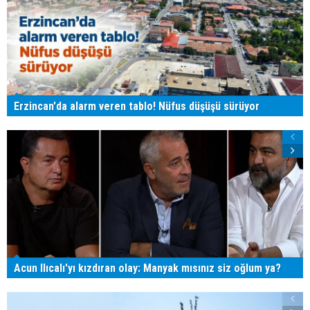
Erzincan'da alarm veren tablo! Nüfus düşüşü sürüyor
Acun Ilıcalı'yı kızdıran olay: Manyak mısınız siz oğlum ya?