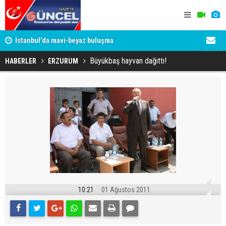
um
İstanbul'da mavi-beyaz buluşma
Erzurumspo
Büyükbaş hayvan dağıttı!
HABERLER
ERZURUM
10:21
01 Ağustos 2011