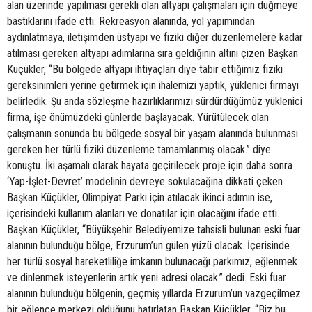
alan üzerinde yapılması gerekli olan altyapı çalışmaları için düğmeye
bastıklarını ifade etti. Rekreasyon alanında, yol yapımından
aydınlatmaya, iletişimden üstyapı ve fiziki diğer düzenlemelere kadar
atılması gereken altyapı adımlarına sıra geldiğinin altını çizen Başkan
Küçükler, “Bu bölgede altyapı ihtiyaçları diye tabir ettiğimiz fiziki
gereksinimleri yerine getirmek için ihalemizi yaptık, yüklenici firmayı
belirledik. Şu anda sözleşme hazırlıklarımızı sürdürdüğümüz yüklenici
firma, işe önümüzdeki günlerde başlayacak. Yürütülecek olan
çalışmanın sonunda bu bölgede sosyal bir yaşam alanında bulunması
gereken her türlü fiziki düzenleme tamamlanmış olacak.” diye
konuştu. İki aşamalı olarak hayata geçirilecek proje için daha sonra
‘Yap-İşlet-Devret’ modelinin devreye sokulacağına dikkati çeken
Başkan Küçükler, Olimpiyat Parkı için atılacak ikinci adımın ise,
içerisindeki kullanım alanları ve donatılar için olacağını ifade etti.
Başkan Küçükler, “Büyükşehir Belediyemize tahsisli bulunan eski fuar
alanının bulunduğu bölge, Erzurum’un gülen yüzü olacak. İçerisinde
her türlü sosyal hareketliliğe imkanın bulunacağı parkımız, eğlenmek
ve dinlenmek isteyenlerin artık yeni adresi olacak.” dedi. Eski fuar
alanının bulunduğu bölgenin, geçmiş yıllarda Erzurum’un vazgeçilmez
bir eğlence merkezi olduğunu hatırlatan Başkan Küçükler, “Biz bu