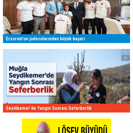
Erzurum'un judocularından büyük başarı
Seydikemer'de Yangın Sonrası Seferberlik