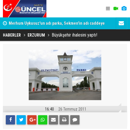
Merhum Uykusuz'un adı parka, Sekmen'in adı caddeye
Konuşanlar'
verildi
Gözaltına a
Büyükşehir ihalesini yaptı!
HABERLER
ERZURUM
16:40
26 Temmuz 2011