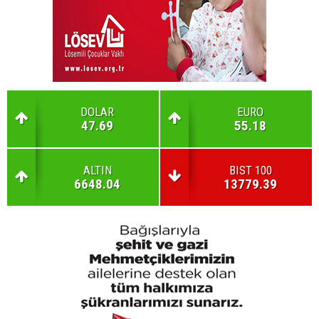
DOLAR
EURO
47.69
55.18
ALTIN
BIST 100
6648.04
13779.39