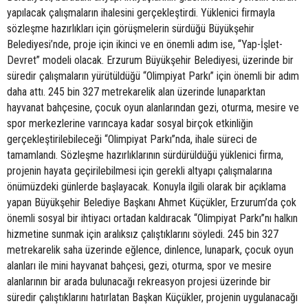
yapılacak çalışmaların ihalesini gerçekleştirdi. Yüklenici firmayla
sözleşme hazırlıkları için görüşmelerin sürdüğü Büyükşehir
Belediyesi’nde, proje için ikinci ve en önemli adım ise, “Yap-İşlet-
Devret” modeli olacak. Erzurum Büyükşehir Belediyesi, üzerinde bir
süredir çalışmaların yürütüldüğü “Olimpiyat Parkı” için önemli bir adım
daha attı. 245 bin 327 metrekarelik alan üzerinde lunaparktan
hayvanat bahçesine, çocuk oyun alanlarından gezi, oturma, mesire ve
spor merkezlerine varıncaya kadar sosyal birçok etkinliğin
gerçekleştirilebileceği “Olimpiyat Parkı”nda, ihale süreci de
tamamlandı. Sözleşme hazırlıklarının sürdürüldüğü yüklenici firma,
projenin hayata geçirilebilmesi için gerekli altyapı çalışmalarına
önümüzdeki günlerde başlayacak. Konuyla ilgili olarak bir açıklama
yapan Büyükşehir Belediye Başkanı Ahmet Küçükler, Erzurum’da çok
önemli sosyal bir ihtiyacı ortadan kaldıracak “Olimpiyat Parkı”nı halkın
hizmetine sunmak için aralıksız çalıştıklarını söyledi. 245 bin 327
metrekarelik saha üzerinde eğlence, dinlence, lunapark, çocuk oyun
alanları ile mini hayvanat bahçesi, gezi, oturma, spor ve mesire
alanlarının bir arada bulunacağı rekreasyon projesi üzerinde bir
süredir çalıştıklarını hatırlatan Başkan Küçükler, projenin uygulanacağı