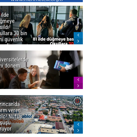
 ilde
Erzurum'da
üğmeye
Kürekle
sıldı!
işlenen
ullara 30 bin
vahşette karar
ni güvenlik
kesinleşti!
revlisi
Yargıtay
cezaları onadı
iversitelerde
Başkan
ni dönem
Sekmen'den
Tercih
Döneminde
Erzurum
Vurgusu
zincan'da
Meteoroloji
arm veren
uyardı!
blo! Nüfus
Doğu'ya yaz
şüşü
gelmeyecek
rüyor