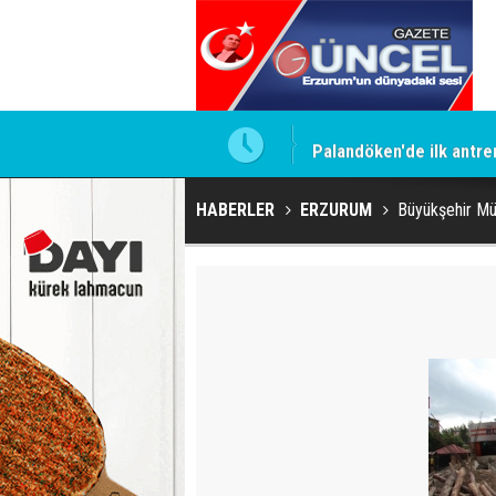
Palandöken'de ilk antr
HABERLER
ERZURUM
Büyükşehir Müh