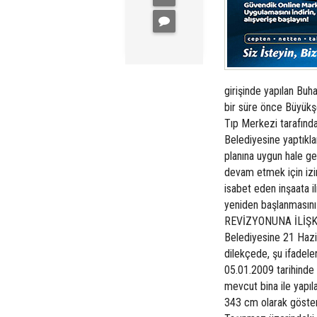
girişinde yapılan Buh
bir süre önce Büyükşe
Tıp Merkezi tarafında
Belediyesine yaptıkla
planına uygun hale get
devam etmek için izi
isabet eden inşaata i
yeniden başlanmasın
REVİZYONUNA İLİŞKİN
Belediyesine 21 Hazi
dilekçede, şu ifadeler
05.01.2009 tarihinde 
mevcut bina ile yapıl
343 cm olarak gösteri