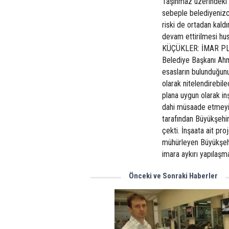
Taşınmaz üzerindeki i
sebeple belediyenizc
riski de ortadan kaldı
devam ettirilmesi hu
KÜÇÜKLER: İMAR PL
Belediye Başkanı Ahme
esasların bulunduğunu
olarak nitelendirebile
plana uygun olarak inş
dahi müsaade etmeyiz
tarafından Büyükşehir
çekti. İnşaata ait pro
mühürleyen Büyükşehir
imara aykırı yapılaşm
Önceki ve Sonraki Haberler