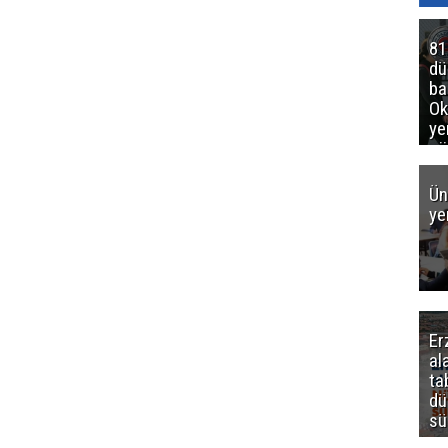
81
d
ba
Ok
ye
gö
Ün
ye
Er
al
ta
dü
sü