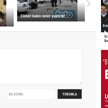
Cinnet bakın neler yaptırdı!
r!
Er
Ba