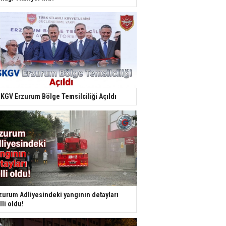
KGV Erzurum Bölge Temsilciliği Açıldı
zurum Adliyesindeki yangının detayları
lli oldu!