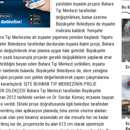
yürütülen inşaatın projesi Buhara
Bu K
Tıp Merkezi tarafından
değiştirilirken, bunun üzerine
Büyükşehir Belediyesi de inşaatın
mührünü kaldırdı. Yenişehir
ara Tıp Merkezine ait inşaatın yapımına yeniden başlandı. Yapımı
hir Belediyesi tarafından durdurulan inşaata ilişkin proje, Buhara
n değiştirilerek imar planına uygun hale getirildi. Büyükşehir
rı yazılı başvuruyla projede gerekli değişikliklerin yapılarak imar
irildiğini beyan eden Buhara Tıp Merkezi yetkilileri, inşaata
Er
n talebinde bulundu. Büyükşehir Belediyesi de, dere yatağına
lişkin projenin son şeklini değerlendirerek yapım çalışmalarına
ı kararlaştırdı. İŞTE BUHARA TIP MERKEZİNİN PROJE
 DİLEKÇESİ Buhara Tıp Merkezi tarafından Büyükşehir
ran 2012 tarihinde verilen ve Dr. Serdar Kömeç imzasını taşıyan
e verildi: Ekteki proje doğrultusunda ilgili belediye tarafından
verilmiş olan aplikasyon planında, bina zemin oturma alanları
acak olan yeni binamız arasındaki en dar mesafe her ne kadar
lmiş ise de, projemizde bu alan 613 cm olarak işlenmiştir.
Er
Ko