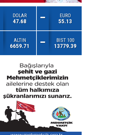
DOLAR
EURO
47.68
55.13
ALTIN
BIST 100
6659.71
13779.39