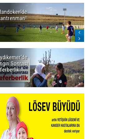
landöken'de
Erzurum'un
k antrenman!
BAL ligindeki 3
eski rakibi
çekildi
ydikemer'de
Muğla
ngın Sonrası
Büyükşehir
ferberlik
Tüm
İmkânlarıyla
Yangın
Sahasında