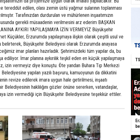
nşaatımızın da projemize uygun olarak imalatı yapılacaktır. Bu
e tereddüt edilen, olası zemin üstü yağmur sularının toplanması
rılmıştır. Tarafınızdan durdurulan ve mühürlenen inşaatımızın
susunda gerekli müsaadenin verilmesini arz ederim BAŞKAN
ANINA AYKIRI YAPILAŞMAYA İZİN VERMEYİZ Büyükşehir
t Küçükler, Erzurumda yapılaşmaya ilişkin olarak çeşitli usul ve
 belirterek, Büyükşehir Belediyesi olarak Erzurumda anayasa
ceğimiz imar planları hazırladık. Şehrimizdeki tüm yapılar da, bu
a ediliyor. İmar planına aykırılık teşkil eden en küçük yapılaşmaya
TS
, izin vermeyiz diye konuştu. Öte yandan Buhara Tıp Merkezi
 Belediyesine yapılan yazılı başvuru, kamuoyunun da dikkatini
jenin revize edilerek imara uygun hale getirilmesi, inşaatı
 Belediyesinin haklılığını gözler önüne sererken, vatandaşlar,
aya izin vermediği için Büyükşehir Belediyesine teşekkür ettiler.
Er
be