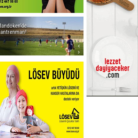
landöken'de
Kaptan Yumlu
k antrenman!
piknikte!