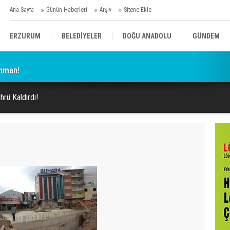
Ana Sayfa
Günün Haberleri
Arşiv
Sitene Ekle
ERZURUM
BELEDİYELER
DOĞU ANADOLU
GÜNDEM
enman!
SİYASET
AFAD/ SAVAŞ
SPOR
rü Kaldırdı!
KÜLTÜR/SANAT//MAĞAZİN
BODRUM