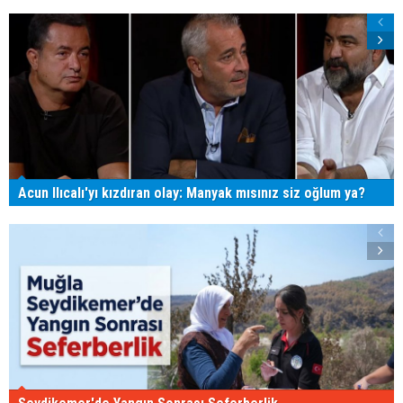
Acun Ilıcalı'yı kızdıran olay: Manyak mısınız siz oğlum ya?