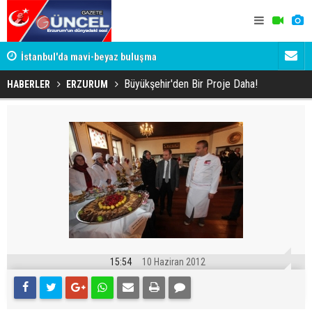
um
İstanbul'da mavi-beyaz buluşma
Erzurumspo
Büyükşehir'den Bir Proje Daha!
HABERLER
ERZURUM
15:54
10 Haziran 2012