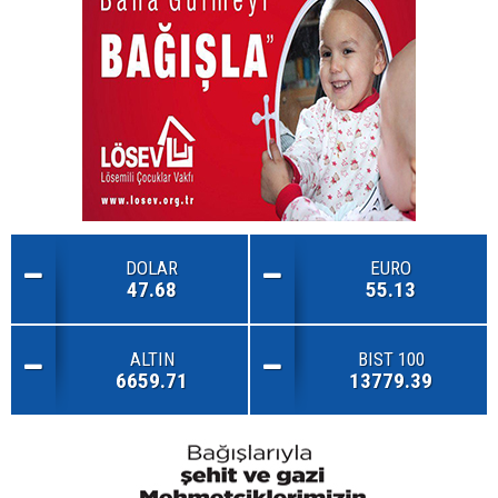
DOLAR
EURO
47.68
55.13
ALTIN
BIST 100
6659.71
13779.39