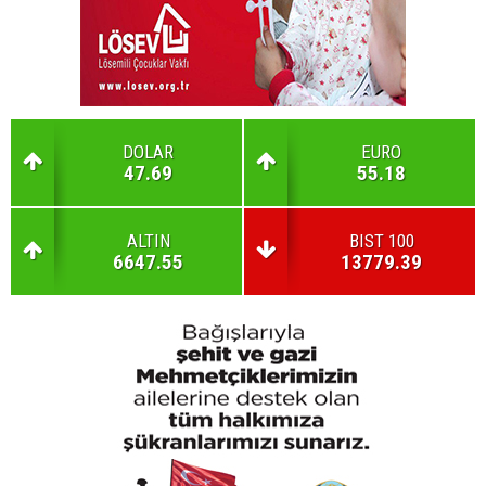
DOLAR
EURO
47.69
55.18
ALTIN
BIST 100
6647.55
13779.39