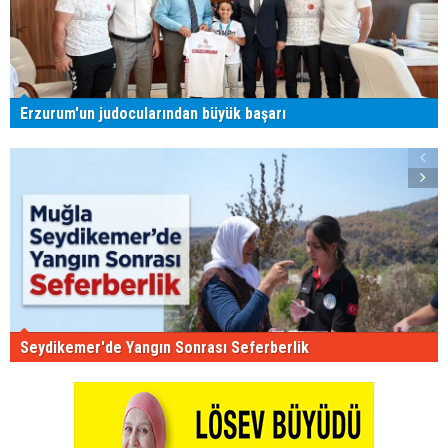
Erzurum'un judocularından büyük başarı
Seydikemer'de Yangın Sonrası Seferberlik