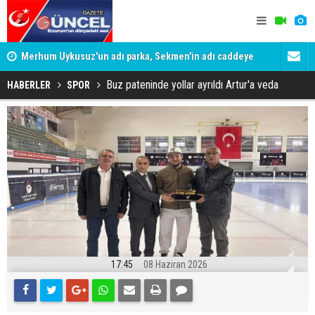
Merhum Uykusuz'un adı parka, Sekmen'in adı caddeye
Konuşanlar'
verildi
Gözaltına a
Buz pateninde yollar ayrıldı Artur'a veda
HABERLER
SPOR
17:45
08 Haziran 2026