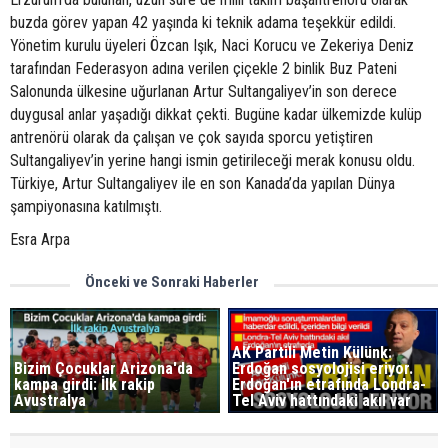
buzda görev yapan 42 yaşında ki teknik adama teşekkür edildi.
Yönetim kurulu üyeleri Özcan Işık, Naci Korucu ve Zekeriya Deniz
tarafından Federasyon adına verilen çiçekle 2 binlik Buz Pateni
Salonunda ülkesine uğurlanan Artur Sultangaliyev’in son derece
duygusal anlar yaşadığı dikkat çekti. Bugüne kadar ülkemizde kulüp
antrenörü olarak da çalışan ve çok sayıda sporcu yetiştiren
Sultangaliyev’in yerine hangi ismin getirileceği merak konusu oldu.
Türkiye, Artur Sultangaliyev ile en son Kanada’da yapılan Dünya
şampiyonasına katılmıştı.
Esra Arpa
Önceki ve Sonraki Haberler
AK Partili Metin Külünk:
Bizim Çocuklar Arizona'da
Erdoğan sosyolojisi eriyor.
kampa girdi: İlk rakip
Erdoğan'ın etrafında Londra-
Avustralya
Tel Aviv hattındaki akıl var