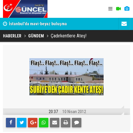
um
İstanbul'da mavi-beyaz buluşma
Erzurumspo
Çadırkentlere Ateş!
HABERLER
GÜNDEM
20:37
10 Nisan 2012