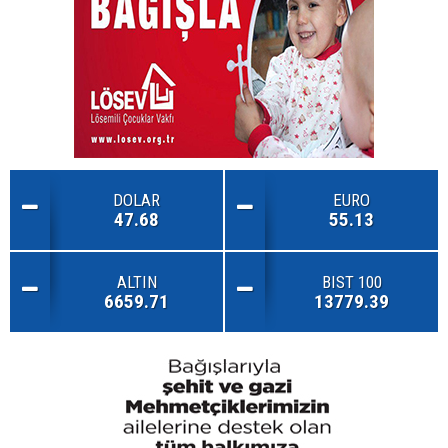
DOLAR
EURO
47.68
55.13
ALTIN
BIST 100
6659.71
13779.39