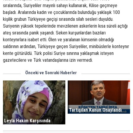
sıralarında, Suriyeliler mayınlı sahayı kullanarak, Kilise geçmeye
başladı. Aralarında kadın ve çocuklarında bulunduğu yaklaşık 100
kişilik grubun Türkiyeye geçişi sırasında silah sesleri duyuldu.
Suriyenin yüksek tepelerinde mevzilenen askerlerin kısa süreli açtığı
ateş sırasında panik yaşandı. Seken kurşunlardan bazıları
konteynırlara isabet etti. Ölen ve yaralanan kimsenin olmadığı
saldırının ardından, Türkiyeye geçen Suriyeliler, minibüslerle konteynır
kente götürüldü. Türk polisi Suriye sınırına yaklaşmak isteyen
gazetecilere ve Türk vatandaşlarına izin vermedi.
Önceki ve Sonraki Haberler
Tartışılan Kanun Onaylandı
Leyla Hakim Karşısında