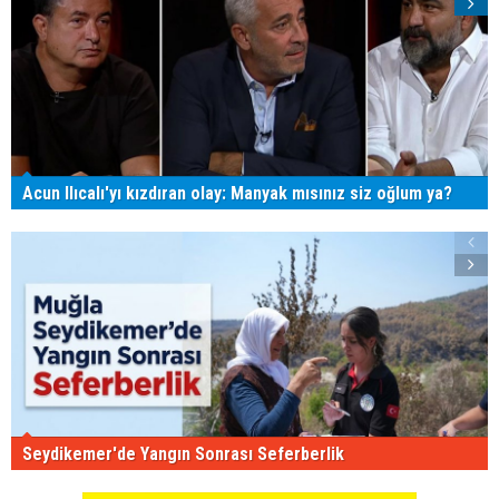
Acun Ilıcalı'yı kızdıran olay: Manyak mısınız siz oğlum ya?
Seydikemer'de Yangın Sonrası Seferberlik