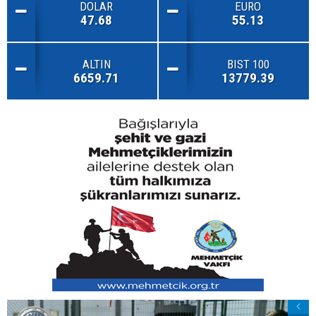
DOLAR
EURO
47.68
55.13
ALTIN
BIST 100
6659.71
13779.39