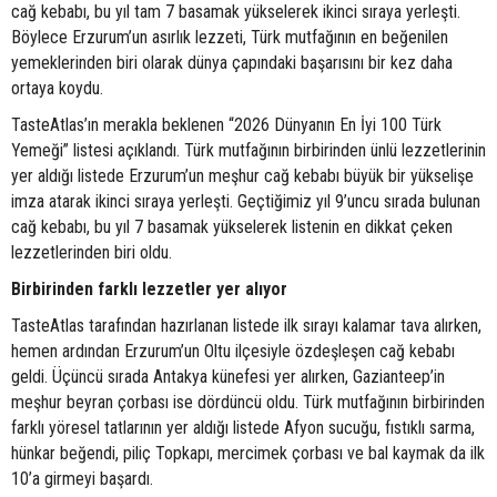
cağ kebabı, bu yıl tam 7 basamak yükselerek ikinci sıraya yerleşti.
Böylece Erzurum’un asırlık lezzeti, Türk mutfağının en beğenilen
yemeklerinden biri olarak dünya çapındaki başarısını bir kez daha
ortaya koydu.
TasteAtlas’ın merakla beklenen “2026 Dünyanın En İyi 100 Türk
Yemeği” listesi açıklandı. Türk mutfağının birbirinden ünlü lezzetlerinin
yer aldığı listede Erzurum’un meşhur cağ kebabı büyük bir yükselişe
imza atarak ikinci sıraya yerleşti. Geçtiğimiz yıl 9’uncu sırada bulunan
cağ kebabı, bu yıl 7 basamak yükselerek listenin en dikkat çeken
lezzetlerinden biri oldu.
Birbirinden farklı lezzetler yer alıyor
TasteAtlas tarafından hazırlanan listede ilk sırayı kalamar tava alırken,
hemen ardından Erzurum’un Oltu ilçesiyle özdeşleşen cağ kebabı
geldi. Üçüncü sırada Antakya künefesi yer alırken, Gazianteep’in
meşhur beyran çorbası ise dördüncü oldu. Türk mutfağının birbirinden
farklı yöresel tatlarının yer aldığı listede Afyon sucuğu, fıstıklı sarma,
hünkar beğendi, piliç Topkapı, mercimek çorbası ve bal kaymak da ilk
10’a girmeyi başardı.