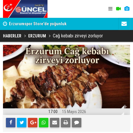
Erzurumspor Store'de yoğunluk
Adalet Bak
Böyle bir 
Cağ kebabı zirveyi zorluyor
HABERLER
ERZURUM
17:00
15 Mayıs 2026