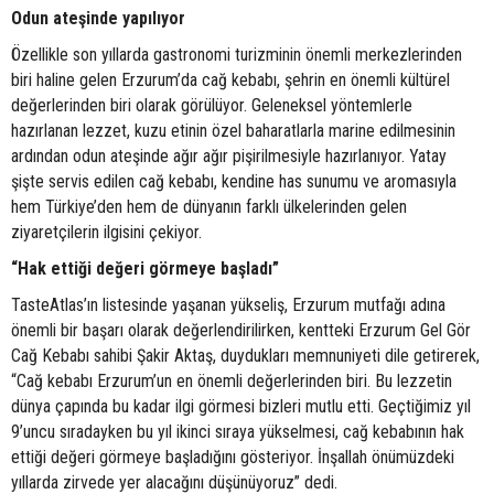
Odun ateşinde yapılıyor
Özellikle son yıllarda gastronomi turizminin önemli merkezlerinden
biri haline gelen Erzurum’da cağ kebabı, şehrin en önemli kültürel
değerlerinden biri olarak görülüyor. Geleneksel yöntemlerle
hazırlanan lezzet, kuzu etinin özel baharatlarla marine edilmesinin
ardından odun ateşinde ağır ağır pişirilmesiyle hazırlanıyor. Yatay
şişte servis edilen cağ kebabı, kendine has sunumu ve aromasıyla
hem Türkiye’den hem de dünyanın farklı ülkelerinden gelen
ziyaretçilerin ilgisini çekiyor.
“Hak ettiği değeri görmeye başladı”
TasteAtlas’ın listesinde yaşanan yükseliş, Erzurum mutfağı adına
önemli bir başarı olarak değerlendirilirken, kentteki Erzurum Gel Gör
Cağ Kebabı sahibi Şakir Aktaş, duydukları memnuniyeti dile getirerek,
“Cağ kebabı Erzurum’un en önemli değerlerinden biri. Bu lezzetin
dünya çapında bu kadar ilgi görmesi bizleri mutlu etti. Geçtiğimiz yıl
9’uncu sıradayken bu yıl ikinci sıraya yükselmesi, cağ kebabının hak
ettiği değeri görmeye başladığını gösteriyor. İnşallah önümüzdeki
yıllarda zirvede yer alacağını düşünüyoruz” dedi.