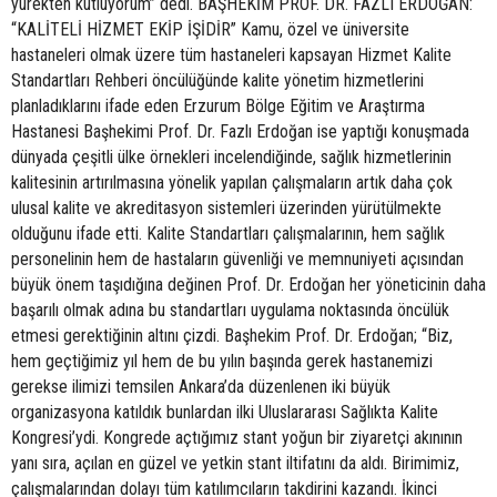
yürekten kutluyorum” dedi. BAŞHEKİM PROF. DR. FAZLI ERDOĞAN:
“KALİTELİ HİZMET EKİP İŞİDİR” Kamu, özel ve üniversite
hastaneleri olmak üzere tüm hastaneleri kapsayan Hizmet Kalite
Standartları Rehberi öncülüğünde kalite yönetim hizmetlerini
planladıklarını ifade eden Erzurum Bölge Eğitim ve Araştırma
Hastanesi Başhekimi Prof. Dr. Fazlı Erdoğan ise yaptığı konuşmada
dünyada çeşitli ülke örnekleri incelendiğinde, sağlık hizmetlerinin
kalitesinin artırılmasına yönelik yapılan çalışmaların artık daha çok
ulusal kalite ve akreditasyon sistemleri üzerinden yürütülmekte
olduğunu ifade etti. Kalite Standartları çalışmalarının, hem sağlık
personelinin hem de hastaların güvenliği ve memnuniyeti açısından
büyük önem taşıdığına değinen Prof. Dr. Erdoğan her yöneticinin daha
başarılı olmak adına bu standartları uygulama noktasında öncülük
etmesi gerektiğinin altını çizdi. Başhekim Prof. Dr. Erdoğan; “Biz,
hem geçtiğimiz yıl hem de bu yılın başında gerek hastanemizi
gerekse ilimizi temsilen Ankara’da düzenlenen iki büyük
organizasyona katıldık bunlardan ilki Uluslararası Sağlıkta Kalite
Kongresi’ydi. Kongrede açtığımız stant yoğun bir ziyaretçi akınının
yanı sıra, açılan en güzel ve yetkin stant iltifatını da aldı. Birimimiz,
çalışmalarından dolayı tüm katılımcıların takdirini kazandı. İkinci