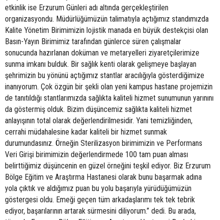
etkinlik ise Erzurum Günleri adı altında gerçekleştirilen
organizasyondu. Müdürlüğümüzün talimatıyla açtığımız standımızda
Kalite Yönetim Birimimizin lojistik manada en büyük destekçisi olan
Basın-Yayın Birimimiz tarafından günlerce süren çalışmalar
sonucunda hazırlanan doküman ve metaryelleri ziyaretçilerimize
sunma imkanı bulduk. Bir sağlık kenti olarak gelişmeye başlayan
şehrimizin bu yönünü açtığımız stantlar aracılığıyla gösterdiğimize
inanıyorum. Çok özgün bir şekli olan yeni kampus hastane projemizin
de tanıtıldığı stantlarımızda sağlıkta kaliteli hizmet sunumunun yarınını
da göstermiş olduk. Bizim düşüncemiz sağlıkta kaliteli hizmet
anlayışının total olarak değerlendirilmesidir. Yani temizliğinden,
cerrahi müdahalesine kadar kaliteli bir hizmet sunmak
durumundasınız. Örneğin Sterilizasyon birimimizin ve Performans
Veri Girişi birimimizin değerlendirmede 100 tam puan alması
belirttiğimiz düşüncenin en güzel örneğini teşkil ediyor. Biz Erzurum
Bölge Eğitim ve Araştırma Hastanesi olarak bunu başarmak adına
yola çıktık ve aldığımız puan bu yolu başarıyla yürüdüğümüzün
göstergesi oldu. Emeği geçen tüm arkadaşlarımı tek tek tebrik
ediyor, başarılarının artarak sürmesini diliyorum.” dedi. Bu arada,