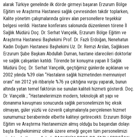
alarak Türkiye genelinde ilk dörde girmeyi başaran Erzurum Bölge
Eğitim ve Araştırma Hastanesi sağlık çevresinden takdir toplarken,
Kalite yönetim çalışmalarında görev alan personellere teşekkür
belgesi verildi. Hastane konferans salonunda düzenlenen törene İl
Sağlık Müdürü Doç. Dr. Serhat Vançelik, Erzurum Bölge Eğitim ve
Araştırma Hastanesi Başhekimi Prof. Dr. Fazlı Erdoğan, Nenehatun
Kadın Doğum Hastanesi Başhekimi Uz. Dr. Remzi Arslan, Sağlıksen
Erzurum Şube Başkanı Abdullah Duman, hastane idarecileri doktorlar
ve sağlık çalışanları katıldı. Törende bir konuşma yapan İl Sağlık
Müdürü Doç. Dr. Serhat Vançelik, geçtiğimiz günlerde açıklanan ve
2002 yılında %39 olan “Hastaların sağlık hizmetinden memnuniyet
oranı” nın 2012 yılı itibariyle %76 ya çıktığına vurgu yaparak, bunun
altında yatan temel faktörün ise sunulan kaliteli hizmeti gösterdi. Doç.
Dr. Vançelik ; “Hastanelerimizin modern, teknolojik alt yapı ve
donanıma kavuşması sonucunda sağlık personelimizin hiç eksik
olmayan, güler yüzlü ve özverili çalışmalarıyla perçinlenen hizmet
sunumumuz beraberinde elbette kaliteyi getirecekti. Erzurum Bölge
Eğitim ve Araştırma Hastanemizin almış olduğu bu başarıdan dolayı
başta Başhekimimiz olmak üzere emeği geçen tüm personelimizi