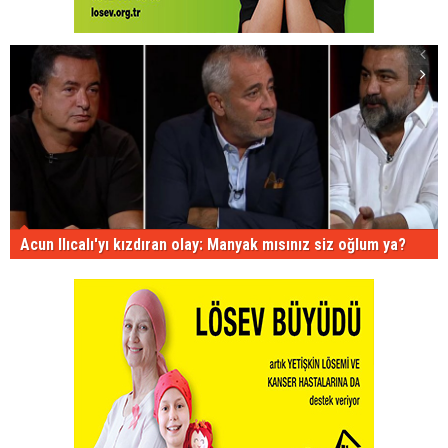
Acun Ilıcalı'yı kızdıran olay: Manyak mısınız siz oğlum ya?