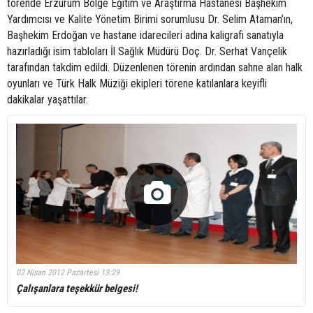
törende Erzurum Bölge Eğitim ve Araştırma Hastanesi Başhekim
Yardımcısı ve Kalite Yönetim Birimi sorumlusu Dr. Selim Ataman’ın,
Başhekim Erdoğan ve hastane idarecileri adına kaligrafi sanatıyla
hazırladığı isim tabloları İl Sağlık Müdürü Doç. Dr. Serhat Vançelik
tarafından takdim edildi. Düzenlenen törenin ardından sahne alan halk
oyunları ve Türk Halk Müziği ekipleri törene katılanlara keyifli
dakikalar yaşattılar.
02 Nisan 2012 Pazartesi 13:29
Çalışanlara teşekkür belgesi!