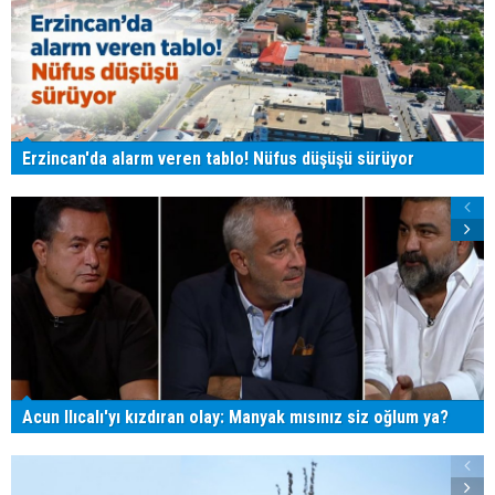
Erzincan'da alarm veren tablo! Nüfus düşüşü sürüyor
Acun Ilıcalı'yı kızdıran olay: Manyak mısınız siz oğlum ya?