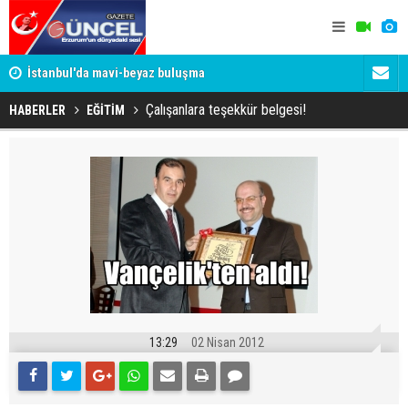
um
İstanbul'da mavi-beyaz buluşma
Erzurumspo
Çalışanlara teşekkür belgesi!
HABERLER
EĞİTİM
13:29
02 Nisan 2012