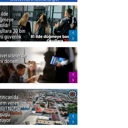
 ilde
Erzurum'da
üğmeye
Kürekle
sıldı!
işlenen
ullara 30 bin
vahşette karar
ni güvenlik
kesinleşti!
revlisi
Yargıtay
cezaları onadı
iversitelerde
Başkan
ni dönem
Sekmen'den
Tercih
Döneminde
Erzurum
Vurgusu
zincan'da
Meteoroloji
arm veren
uyardı!
blo! Nüfus
Doğu'ya yaz
şüşü
gelmeyecek
rüyor