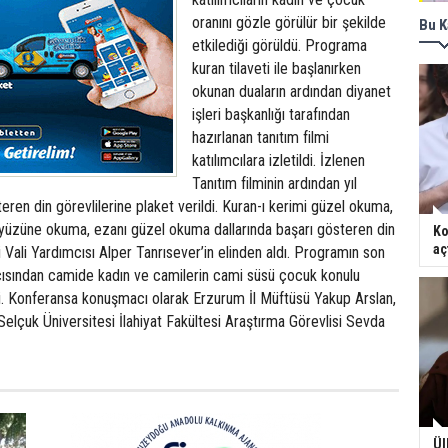
oranını gözle görülür bir şekilde
Bu K
etkilediği görüldü. Programa
kuran tilaveti ile başlanırken
okunan duaların ardından diyanet
işleri başkanlığı tarafından
hazırlanan tanıtım filmi
katılımcılara izletildi. İzlenen
Tanıtım filminin ardından yıl
eren din görevlilerine plaket verildi. Kuran-ı kerimi güzel okuma,
i yüzüne okuma, ezanı güzel okuma dallarında başarı gösteren din
Ko
aç
ni Vali Yardımcısı Alper Tanrısever’in elinden aldı. Programın son
sından camide kadın ve camilerin cami süsü çocuk konulu
. Konferansa konuşmacı olarak Erzurum İl Müftüsü Yakup Arslan,
elçuk Üniversitesi İlahiyat Fakültesi Araştırma Görevlisi Sevda
Ül