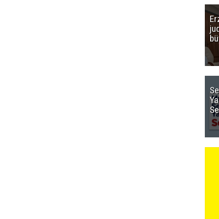
Er
ju
bü
Se
Ya
Se