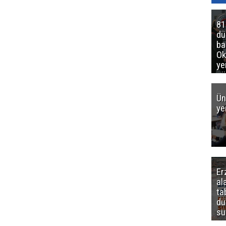
81
d
ba
Ok
ye
gö
Ün
ye
Er
al
ta
dü
sü