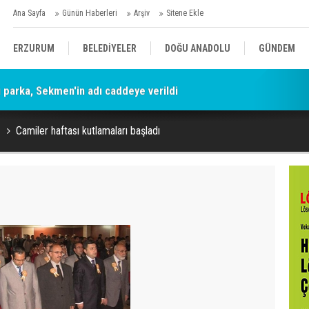
Ana Sayfa
Günün Haberleri
Arşiv
Sitene Ekle
ERZURUM
BELEDİYELER
DOĞU ANADOLU
GÜNDEM
parka, Sekmen'in adı caddeye verildi
SİYASET
AFAD/ SAVAŞ
SPOR
Camiler haftası kutlamaları başladı
KÜLTÜR/SANAT//MAĞAZİN
BODRUM