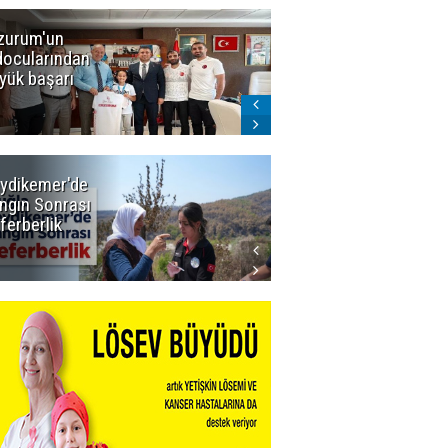
zurum'un
Amar süper
docularından
ligi seviyor!
yük başarı
ydikemer'de
Muğla
ngın Sonrası
Büyükşehir
ferberlik
Tüm
İmkânlarıyla
Yangın
Sahasında