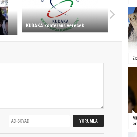
KUDAKA konferans verecek
Er
Mü
or