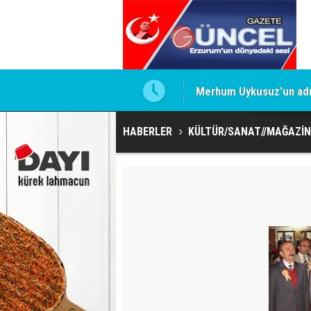
Merhum Uykusuz'un adı 
HABERLER
KÜLTÜR/SANAT//MAĞAZİN