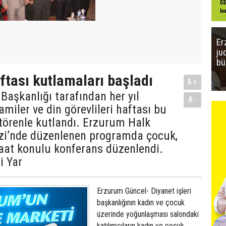
Er
ju
bü
ftası kutlamaları başladı
A+
 Başkanlığı tarafından her yıl
A-
miler ve din görevlileri haftası bu
 törenle kutlandı. Erzurum Halk
zi’nde düzenlenen programda çocuk,
aat konulu konferans düzenlendi.
i Yar
Erzurum Güncel- Diyanet işleri
başkanlığının kadın ve çocuk
üzerinde yoğunlaşması salondaki
katılımcıların kadın ve çocuk