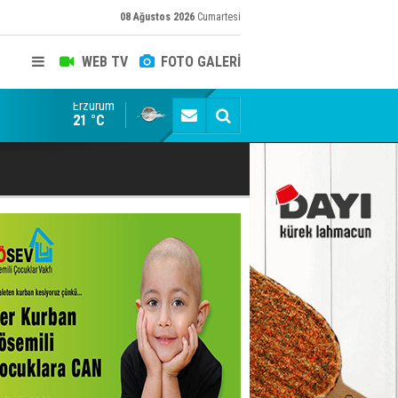
08 Ağustos 2026
Cumartesi
WEB TV
FOTO GALERİ
Erzurum
Konuşanlar'a katıldı, söyledikleri başına iş açtı! Göza
21 °C