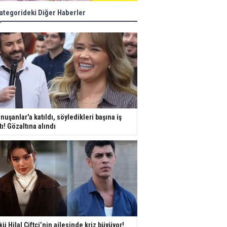
ategorideki Diğer Haberler
nuşanlar'a katıldı, söyledikleri başına iş
tı! Gözaltına alındı
kü Hilal Çiftçi’nin ailesinde kriz büyüyor!