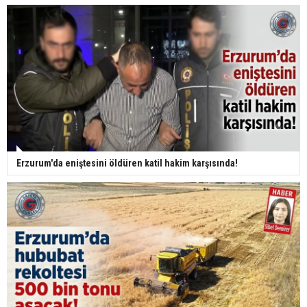
Erzurum'da eniştesini öldüren katil hakim karşısında!