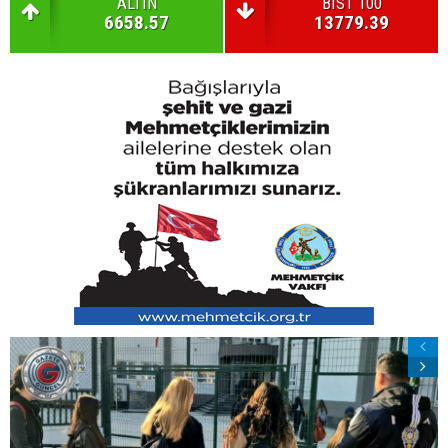
ALTIN
BIST 100
6658.57
13779.39