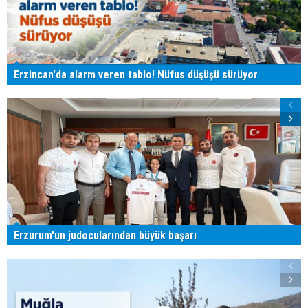
Erzincan'da alarm veren tablo! Nüfus düşüşü sürüyor
Erzurum'un judocularından büyük başarı