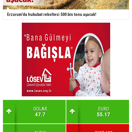
Erzurum'da hububat rekoltesi 500 bin tonu aşacak!
DOLAR
EURO
47.7
55.17