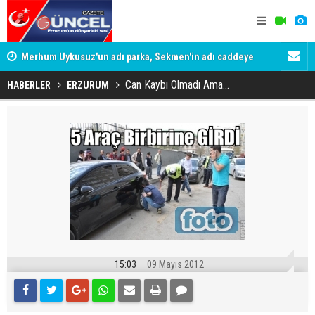
Merhum Uykusuz'un adı parka, Sekmen'in adı caddeye
Konuşanlar'
verildi
Gözaltına a
Can Kaybı Olmadı Ama...
HABERLER
ERZURUM
15:03
09 Mayıs 2012