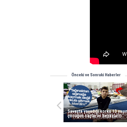
Önceki ve Sonraki Haberler
Savaşta yaşadığı korku 13 yaşı
çocuğun saçlarını beyazlattı