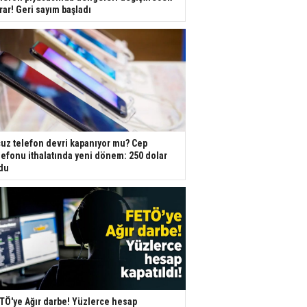
rar! Geri sayım başladı
uz telefon devri kapanıyor mu? Cep
lefonu ithalatında yeni dönem: 250 dolar
du
TÖ'ye Ağır darbe! Yüzlerce hesap