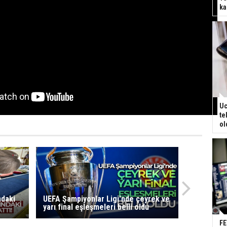
ka
Uc
te
ol
ndaki
UEFA Şampiyonlar Ligi'nde çeyrek ve
yarı final eşleşmeleri belli oldu
FE