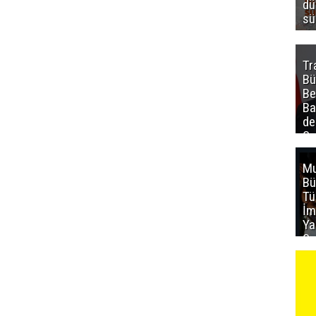
dü
sü
Tr
Bü
Be
Ba
de
Sa
al
Mu
Bü
T
İm
Ya
Sa