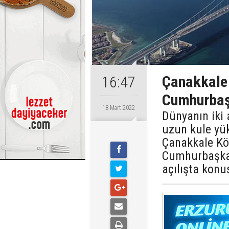
Çanakkale 
16:47
Cumhurbaş
18 Mart 2022
Dünyanın iki
uzun kule yü
Çanakkale Kö
Cumhurbaşkan
açılışta konu