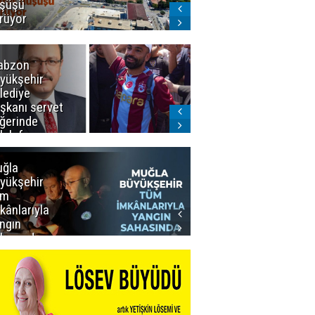
şüşü
gelmeyecek
rüyor
abzon
Salah ancak
yükşehir
Aralık ayında
lediye
Erzurum'da
şkanı servet
ğerinde
lah forması
dı
ğla
Muğla
yükşehir
Büyükşehir’den
üm
Personeline
kânlarıyla
Rekor
ngın
Promosyon
hasında