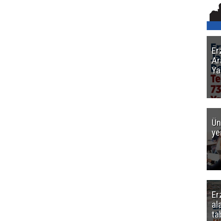
Er
Ar
Ya
Ün
ye
Er
al
ta