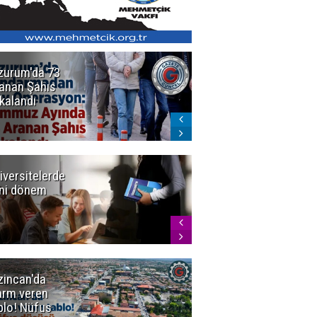
zurum'da 73
Bakan Gürlek
anan Şahıs
duyurdu! 7
kalandı
şirkete
kayyum atandı,
72 şüpheli
gözaltına
alındı
iversitelerde
Başkan
ni dönem
Sekmen'den
Tercih
Döneminde
Erzurum
Vurgusu
zincan'da
Meteoroloji
arm veren
uyardı!
blo! Nüfus
Doğu'ya yaz