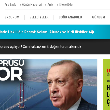
Ana Sayfa
Günün Haberleri
Arşiv
Sitene Ekle
ERZURUM
BELEDİYELER
DOĞU ANADOLU
GÜNDEM
de Haklılığın Resmi: Selami Altınok ve Kirli İlişkiler Ağı
SİYASET
AFAD/ SAVAŞ
SPOR
prüsü açılıyor! Cumhurbaşkanı Erdoğan tören alanında
KÜLTÜR/SANAT//MAĞAZİN
BODRUM