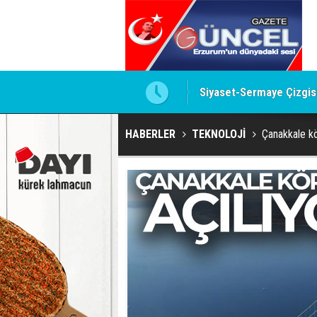
h forması aldı
Siyaset-Sermaye Çizgisin
HABERLER
TEKNOLOJİ
Çanakkale kö