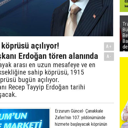
Tr
Bü
Be
Ba
köprüsü açılıyor!
de
A+
Sa
kanı Erdoğan tören alanında
A-
al
 ayak arası en uzun mesafeye ve en
ksekliğine sahip köprüsü, 1915
prüsü bugün açılıyor.
ı Recep Tayyip Erdoğan tarihi
şacak.
Erzurum Güncel- Çanakkale
Zaferi'nin 107. yıldönümünde
hizmete başlayacak köprünün