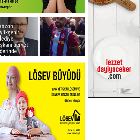
abzon
Salah ancak
yükşehir
Aralık ayında
lediye
Erzurum'da
şkanı servet
ğerinde
lah forması
dı