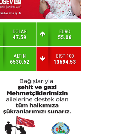
DOLAR
EURO
47.59
55.06
ALTIN
BIST 100
6530.62
13694.53