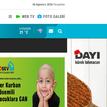
06 Ağustos 2026
Perşembe
WEB TV
FOTO GALERİ
Erzurum
Türkiye'yi kendine hayran bırakan aile komşuları tar
21 °C