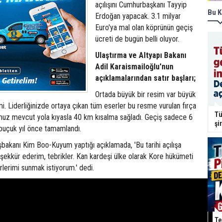
açılışını Cumhurbaşkanı Tayyip
Bu K
Erdoğan yapacak. 3.1 milyar
Euro'ya mal olan köprünün geçiş
ücreti de bugün belli oluyor.
Ulaştırma ve Altyapı Bakanı
Adil Karaismailoğlu'nun
açıklamalarından satır başları;
Ortada büyük bir resim var büyük
i. Liderliğinizde ortaya çıkan tüm eserler bu resme vurulan fırça
Tü
umuz mevcut yola kıyasla 40 km kısalma sağladı. Geçiş sadece 6
şi
 buçuk yıl önce tamamlandı.
bakanı Kim Boo-Kuyum yaptığı açıklamada, 'Bu tarihi açılışa
teşekkür ederim, tebrikler. Kan kardeşi ülke olarak Kore hükümeti
rlerimi sunmak istiyorum.' dedi.
Te