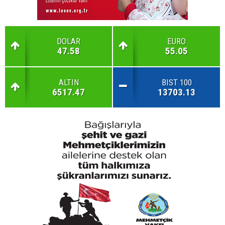
DOLAR
EURO
47.58
55.05
ALTIN
BIST 100
6517.47
13703.13