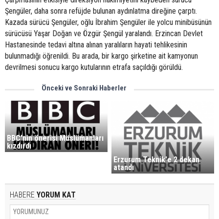
Şengüler, daha sonra refüjde bulunan aydınlatma direğine çarptı.
Kazada sürücü Şengüler, oğlu İbrahim Şengüler ile yolcu minibüsünün
sürücüsü Yaşar Doğan ve Özgür Şengül yaralandı. Erzincan Devlet
Hastanesinde tedavi altına alınan yaralıların hayati tehlikesinin
bulunmadığı öğrenildi. Bu arada, bir kargo şirketine ait kamyonun
devrilmesi sonucu kargo kutularının etrafa saçıldığı görüldü.
Önceki ve Sonraki Haberler
BBC'nin önerisi Müslümanları
kızdırdı
Erzurum Teknik'e 2 dekan
atandı
HABERE
YORUM KAT