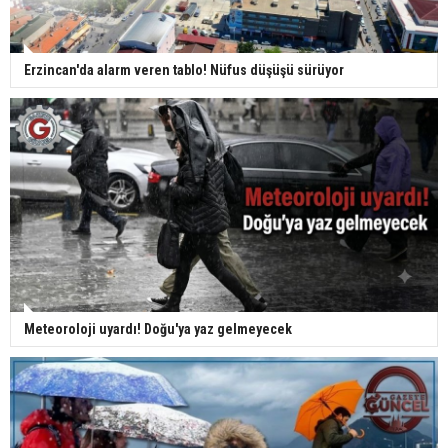
Erzincan'da alarm veren tablo! Nüfus düşüşü sürüyor
Meteoroloji uyardı! Doğu'ya yaz gelmeyecek