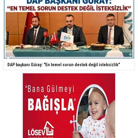
DAP başkanı Güray: "En temel sorun destek değil isteksizlik"