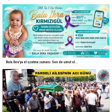
Bala İkra'ya el uzatma zamanı: Sen de umut ol...