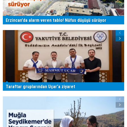
Erzincan'da alarm veren tablo! Nüfus düşüşü sürüyor
Taraftar gruplarından Uçar'a ziyaret