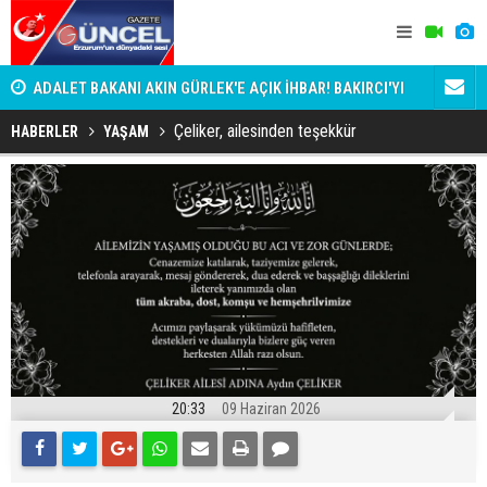
i
ADALET BAKANI AKIN GÜRLEK'E AÇIK İHBAR! BAKIRCI'YI
Bala İkra'y
KİM KORUYOR?
Çeliker, ailesinden teşekkür
HABERLER
YAŞAM
20:33
09 Haziran 2026