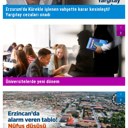
Erzurum'da Kürekle işlenen vahşette karar kesinleşti!
Yargıtay cezaları onadı
Üniversitelerde yeni dönem