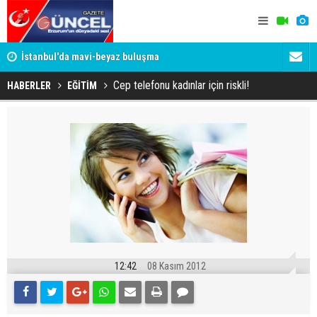
um
İstanbul'da mavi-beyaz buluşma
Erzurumspo
Cep telefonu kadınlar için riskli!
HABERLER
EĞİTİM
12:42
08 Kasım 2012