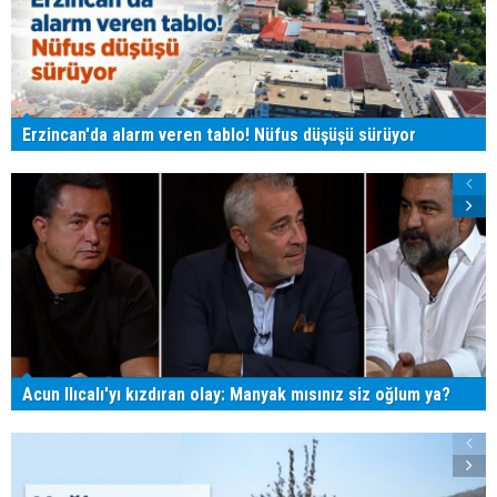
Erzincan'da alarm veren tablo! Nüfus düşüşü sürüyor
Acun Ilıcalı'yı kızdıran olay: Manyak mısınız siz oğlum ya?