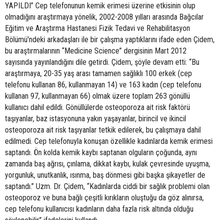
YAPILDI” Cep telefonunun kemik erimesi üzerine etkisinin olup
olmadığını araştırmaya yönelik, 2002-2008 yılları arasında Bağcılar
Eğitim ve Araştırma Hastanesi Fizik Tedavi ve Rehabilitasyon
Bölümü'ndeki arkadaşları ile bir çalışma yaptıklarını ifade eden Çidem,
bu araştırmalarının “Medicine Science” dergisinin Mart 2012
sayısında yayınlandığını dile getirdi. Çidem, şöyle devam etti: “Bu
araştırmaya, 20-35 yaş arası tamamen sağlıklı 100 erkek (cep
telefonu kullanan 86, kullanmayan 14) ve 163 kadın (cep telefonu
kullanan 97, kullanmayan 66) olmak üzere toplam 263 gönüllü
kullanıcı dahil edildi. Gönüllülerde osteoporoza ait risk faktörü
taşıyanlar, baz istasyonuna yakın yaşayanlar, birincil ve ikincil
osteoporoza ait risk taşıyanlar tetkik edilerek, bu çalışmaya dahil
edilmedi. Cep telefonuyla konuşan özellikle kadınlarda kemik erimesi
saptandı. Ön kolda kemik kaybı saptanan olguların çoğunda, aynı
zamanda baş ağrısı, çınlama, dikkat kaybı, kulak çevresinde uyuşma,
yorgunluk, unutkanlık, ısınma, baş dönmesi gibi başka şikayetler de
saptandı.” Uzm. Dr. Çidem, “Kadınlarda ciddi bir sağlık problemi olan
osteoporoz ve buna bağlı çeşitli kırıkların oluştuğu da göz alınırsa,
cep telefonu kullanıcısı kadınların daha fazla risk altında olduğu