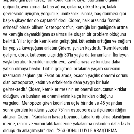
çoğunda, aynı zamanda baş ağrısı, çınlama, dikkat kaybı, kulak
çevresinde uyuşma, yorgunluk, unutkanlık, ısınma, baş dönmesi gibi
başka şikayetler de saptandı” dedi. Çidem, halk arasında “kemik
erimesi” olarak bilinen “osteoporoz”un, kemiğin kırılganlığında artma
ve kemiğin dayanıklılığının azalması ile oluşan bir problem olduğunu
belirtti. Yıllar içinde kemiklerin geliştiğini, kütlesinin arttığını ve sağlam
bir yapıya kavuşuğunu anlatan Çidem, şunları kaydetti: “Kemiklerdeki
gelişim, doruk kütlesine ulaşıldığı 30'lu yaşlarda tamamlanır. İlerleyen
yaşla beraber kemikler incelmeye, zayıflamaya ve kırıklara daha
yatkın olmaya başlar. Tıbbın gelişmesi ortalama yaşam süresinin
uzamasını sağlamıştır. Fakat bu arada, esasen yaşlılık dönemi sorunu
olan osteoporoz, kadın ve erkeklerde daha yaygın bir hale
gelmektedir.” Çidem, kemik erimesinin en önemli sonucunun kırıklar
olduğunu ve bunların en önemlilerinin kalça kırıkları olduğunu
vurguladı. Menopoza giren kadınların üçte birinde ve 45 yaşından
sonra görülen kırıkların yüzde 75'inin osteoporozla ilişkilendirildiğini
aktaran Çidem, “Kadınların hayatı boyunca kalça kırığı olma olasılığının
meme, rahim ve yumurtalık kanserine yakalanma riskinden daha fazla
olduğu da anlaşılmıştır” dedi. “263 GÖNÜLLÜYLE ARAŞTIRMA