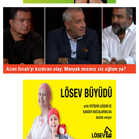
Acun Ilıcalı'yı kızdıran olay: Manyak mısınız siz oğlum ya?