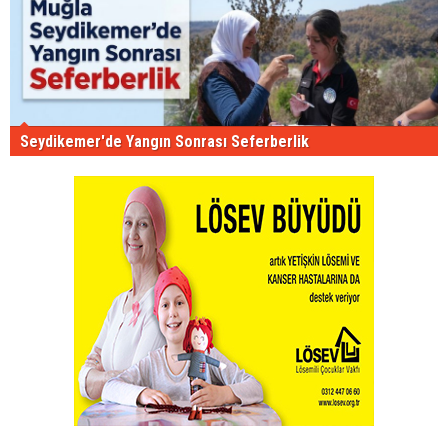
Seydikemer'de Yangın Sonrası Seferberlik