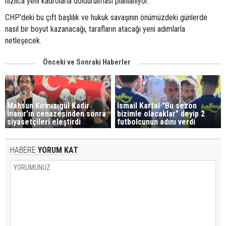
hızlıca yeni kadrolarla doldurulması planlanıyor.
CHP'deki bu çift başlılık ve hukuk savaşının önümüzdeki günlerde
nasıl bir boyut kazanacağı, tarafların atacağı yeni adımlarla
netleşecek.
Önceki ve Sonraki Haberler
Mahsun Kırmızıgül Kadir
İsmail Kartal "Bu sezon
İnanır'ın cenazesinden sonra
bizimle olacaklar" deyip 2
siyasetçileri eleştirdi
futbolcunun adını verdi
HABERE
YORUM KAT