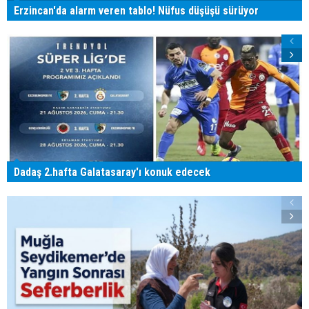
Erzincan'da alarm veren tablo! Nüfus düşüşü sürüyor
Dadaş 2.hafta Galatasaray'ı konuk edecek