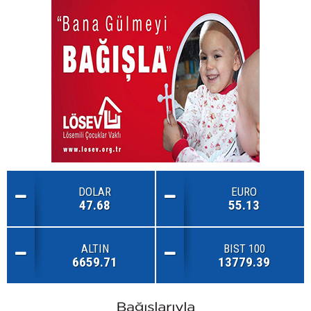
DOLAR
EURO
47.68
55.13
ALTIN
BIST 100
6659.71
13779.39