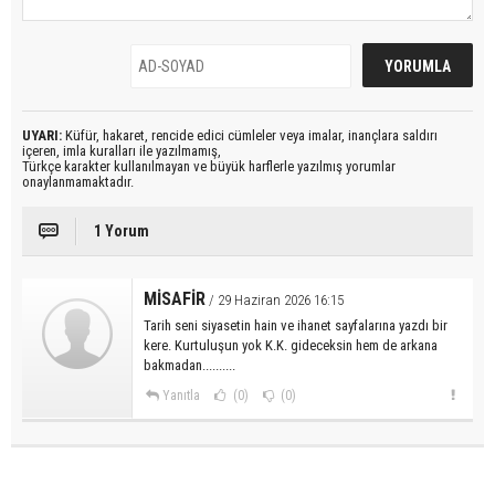
UYARI:
Küfür, hakaret, rencide edici cümleler veya imalar, inançlara saldırı
içeren, imla kuralları ile yazılmamış,
Türkçe karakter kullanılmayan ve büyük harflerle yazılmış yorumlar
onaylanmamaktadır.
1 Yorum
MİSAFİR
/ 29 Haziran 2026 16:15
Tarih seni siyasetin hain ve ihanet sayfalarına yazdı bir
kere. Kurtuluşun yok K.K. gideceksin hem de arkana
bakmadan..........
Yanıtla
(0)
(0)