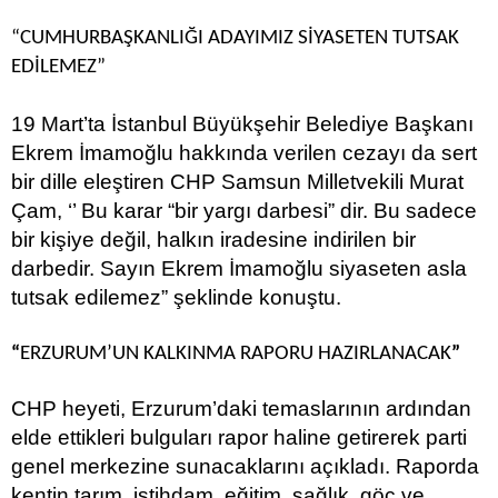
“
CUMHURBAŞKANLIĞI ADAYIMIZ SİYASETEN TUTSAK
EDİLEMEZ
”
19 Mart’ta İstanbul Büyükşehir Belediye Başkanı
Ekrem İmamoğlu hakkında verilen cezayı da sert
bir dille eleştiren CHP Samsun Milletvekili Murat
Çam, ‘’ Bu karar “bir yargı darbesi” dir. Bu sadece
bir kişiye değil, halkın iradesine indirilen bir
darbedir. Sayın Ekrem İmamoğlu siyaseten asla
tutsak edilemez” şeklinde konuştu.
“
ERZURUM’UN KALKINMA RAPORU HAZIRLANACAK
”
CHP heyeti, Erzurum’daki temaslarının ardından
elde ettikleri bulguları rapor haline getirerek parti
genel merkezine sunacaklarını açıkladı. Raporda
kentin tarım, istihdam, eğitim, sağlık, göç ve