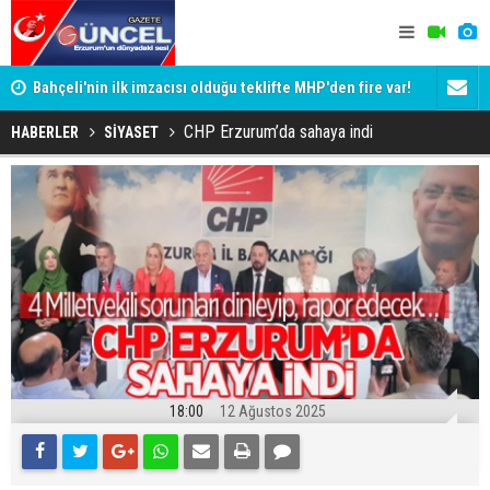
Bahçeli'nin ilk imzacısı olduğu teklifte MHP'den fire var!
Siyaset-Se
İşte imzalamayan o isim
Altınok ve K
CHP Erzurum’da sahaya indi
HABERLER
SİYASET
18:00
12 Ağustos 2025