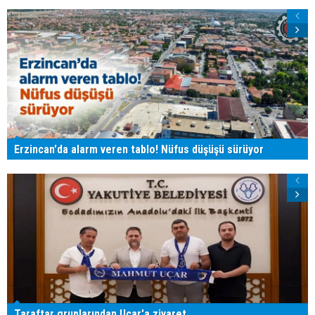
Erzincan'da alarm veren tablo! Nüfus düşüşü sürüyor
Taraftar gruplarından Uçar'a ziyaret