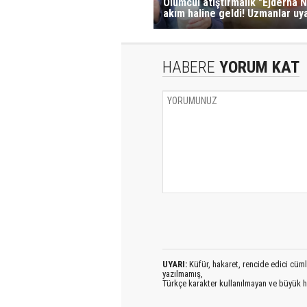
Ölümcül atıştırmalık "Ejderha 
akım haline geldi! Uzmanlar uy
HABERE
YORUM KAT
UYARI:
Küfür, hakaret, rencide edici cümlel
yazılmamış,
Türkçe karakter kullanılmayan ve büyük h