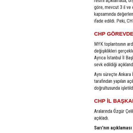
resmi açıklamada, örgü
göre, mevcut 3 il ve e
kapsamında değerlendi
ifade edildi. Peki, CH
CHP GÖREVDEN
MYK toplantısının ard
değişiklikleri gerçekl
Ayrıca İstanbul İl Ba
sevk edildiği açıkland
Aynı süreçte Ankara İl
tarafından yapılan aç
doğrultusunda işletild
CHP İL BAŞKA
Aralarında Özgür Çeli
açıkladı.
Sarı'nın açıklaması 