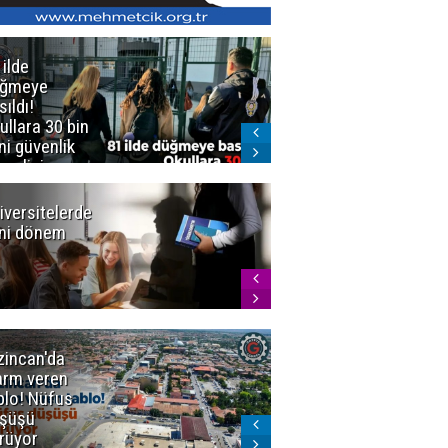
 ilde
Erzurum'da
üğmeye
Kürekle
sıldı!
işlenen
ullara 30 bin
vahşette karar
ni güvenlik
kesinleşti!
revlisi
Yargıtay
cezaları onadı
iversitelerde
Başkan
ni dönem
Sekmen'den
Tercih
Döneminde
Erzurum
Vurgusu
zincan'da
Meteoroloji
arm veren
uyardı!
blo! Nüfus
Doğu'ya yaz
şüşü
gelmeyecek
rüyor