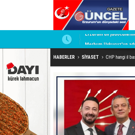
Merhum Uykusuz'un adı 
HABERLER
SİYASET
CHP hangi il ba