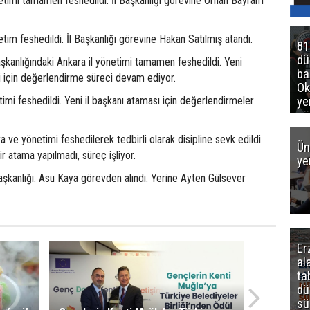
etimi tamamen feshedildi. İl Başkanlığı görevine Orhan Bayram
im feshedildi. İl Başkanlığı görevine Hakan Satılmış atandı.
81
d
şkanlığındaki Ankara il yönetimi tamamen feshedildi. Yeni
ba
i için değerlendirme süreci devam ediyor.
Ok
ye
timi feshedildi. Yeni il başkanı ataması için değerlendirmeler
gö
a ve yönetimi feshedilerek tedbirli olarak disipline sevk edildi.
Ün
r atama yapılmadı, süreç işliyor.
ye
aşkanlığı: Asu Kaya görevden alındı. Yerine Ayten Gülsever
Er
al
ta
dü
sü