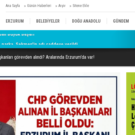
Ana Sayfa
Günün Haberleri
Arşiv
Sitene Ekle
ERZURUM
BELEDİYELER
DOĞU ANADOLU
GÜNDEM
parka, Sekmen'in adı caddeye verildi
SİYASET
AFAD/ SAVAŞ
SPOR
şkanları görevden alındı? Aralarında Erzurum'da var!
KÜLTÜR/SANAT//MAĞAZİN
BODRUM