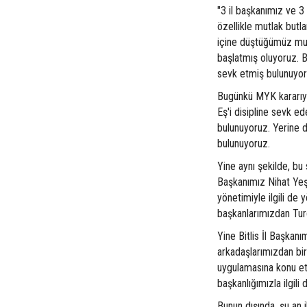
"3 il başkanımız ve 3
özellikle mutlak butl
içine düştüğümüz mutl
başlatmış oluyoruz. B
sevk etmiş bulunuyor
Bugünkü MYK kararıyl
Eş'i disipline sevk ed
bulunuyoruz. Yerine d
bulunuyoruz.
Yine aynı şekilde, bu
Başkanımız Nihat Yeşil
yönetimiyle ilgili de y
başkanlarımızdan Turg
Yine Bitlis İl Başka
arkadaşlarımızdan biri
uygulamasına konu ett
başkanlığımızla ilgil
Bunun dışında, şu an 