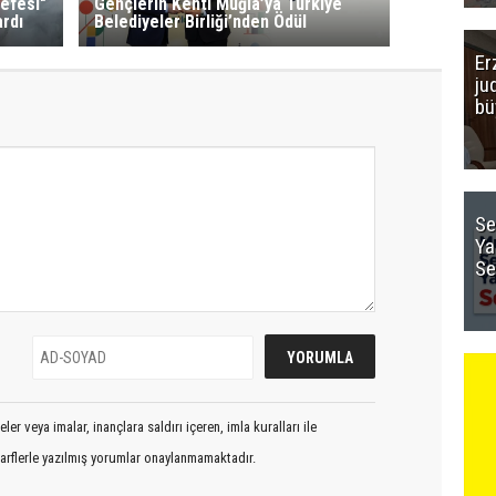
Nefesi"
Gençlerin Kenti Muğla’ya Türkiye
ardı
Belediyeler Birliği’nden Ödül
Er
ju
bü
Se
Ya
Se
er veya imalar, inançlara saldırı içeren, imla kuralları ile
arflerle yazılmış yorumlar onaylanmamaktadır.