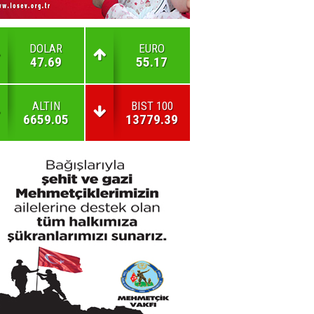
DOLAR
EURO
47.69
55.17
ALTIN
BIST 100
6659.05
13779.39