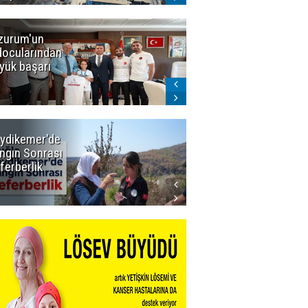
zurum'un
Amar süper
docularından
ligi seviyor!
yük başarı
ydikemer'de
Muğla
ngın Sonrası
Büyükşehir
ferberlik
Tüm
İmkânlarıyla
Yangın
Sahasında