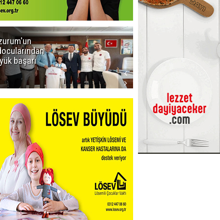
zurum'un
Amar süper
docularından
ligi seviyor!
yük başarı