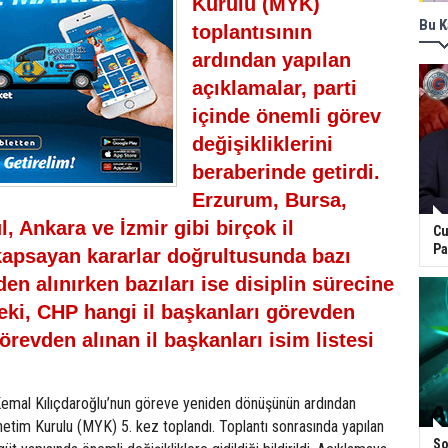
Kurulu (MYK)
Bu K
toplantısının
ardından yapılan
açıklamalar, parti
içinde önemli görev
değişikliklerini
beraberinde getirdi.
Erzurum, Bursa,
ul, Ankara ve İzmir gibi birçok il
Cu
Pa
kapsayan kararlar doğrultusunda bazı
en alınırken bazıları ise disiplin sürecine
Peki, CHP hangi il başkanları görevden
revden alınan il başkanları isim listesi
emal Kılıçdaroğlu’nun göreve yeniden dönüşünün ardından
etim Kurulu (MYK) 5. kez toplandı. Toplantı sonrasında yapılan
So