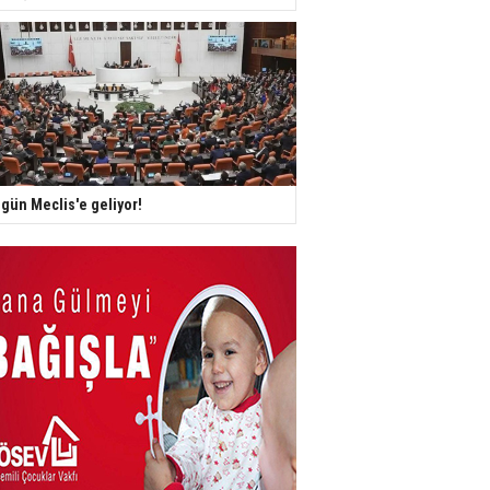
gün Meclis'e geliyor!