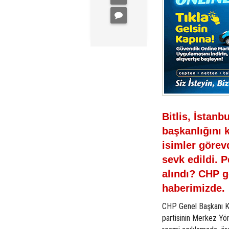
Bitlis, İstanb
başkanlığını 
isimler görevd
sevk edildi. 
alındı? CHP gö
haberimizde.
CHP Genel Başkanı K
partisinin Merkez Yön