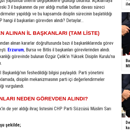
t yapısında önemli değişikliklere gidildiği bildirildi. Açıklamaya
il
ski 3 il başkanının da yer aldığı mutlak butlan davası süreci
rmeler yapıldığı ve bu kapsamda disiplin sürecinin başlatıldığı
P hangi il başkanları görevden alındı? Detaylar...
 ALINAN İL BAŞKANLARI (TAM LİSTE)
ından alınan kararlar doğrultusunda bazı il başkanlıklarında görev
eşti.
Erzurum
, Bursa ve Bitlis il başkanları görevlerinden alındı.
şkanlığı görevinde bulunan Özgür Çelik’in Yüksek Disiplin Kurulu’na
Ba
ı.
MH
 Başkanlığı’nın feshedildiği bilgisi paylaşıldı. Parti yönetimi
ıklamada, disiplin mekanizmasının parti içi değerlendirmeler
iği vurgulandı.
NLARI NEDEN GÖREVDEN ALINDI?
k'in de yer aldığı ihraç listesini CHP Parti Sözcüsü Müslim Sarı
De
şu şekilde;
ka