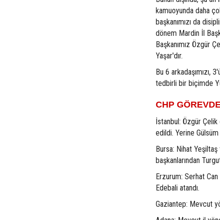
kamuoyunda daha çok b
başkanımızı da disipl
dönem Mardin İl Başk
Başkanımız Özgür Çel
Yaşar'dır.
Bu 6 arkadaşımızı, 3'
tedbirli bir biçimde 
CHP GÖREVDEN
İstanbul: Özgür Çelik 
edildi. Yerine Gülsü
Bursa: Nihat Yeşiltaş 
başkanlarından Turgu
Erzurum: Serhat Can 
Edebali atandı.
Gaziantep: Mevcut yön