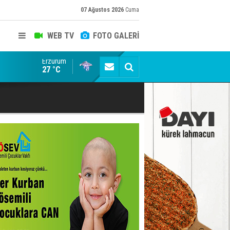
07 Ağustos 2026
Cuma
WEB TV
FOTO GALERİ
Erzurum
Konuşanlar'a katıldı, söyledikleri başına iş açtı! Göza
27 °C