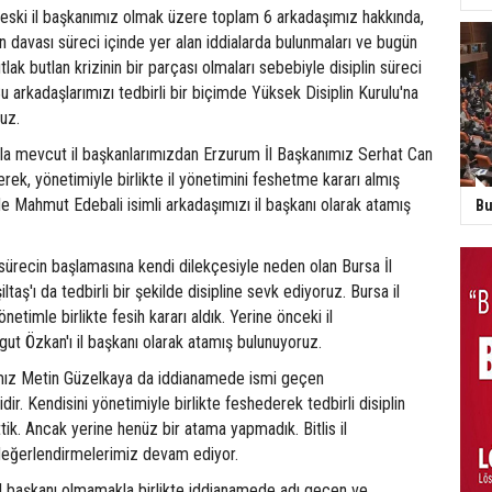
 eski il başkanımız olmak üzere toplam 6 arkadaşımız hakkında,
an davası süreci içinde yer alan iddialarda bulunmaları ve bugün
ak butlan krizinin bir parçası olmaları sebebiyle disiplin süreci
u arkadaşlarımızı tedbirli bir biçimde Yüksek Disiplin Kurulu'na
uz.
a mevcut il başkanlarımızdan Erzurum İl Başkanımız Serhat Can
erek, yönetimiyle birlikte il yönetimini feshetme kararı almış
e Mahmut Edebali isimli arkadaşımızı il başkanı olarak atamış
Bu
 sürecin başlamasına kendi dilekçesiyle neden olan Bursa İl
taş'ı da tedbirli bir şekilde disipline sevk ediyoruz. Bursa il
önetimle birlikte fesih kararı aldık. Yerine önceki il
ut Özkan'ı il başkanı olarak atamış bulunuyoruz.
nımız Metin Güzelkaya da iddianamede ismi geçen
dir. Kendisini yönetimiyle birlikte feshederek tedbirli disiplin
ik. Ancak yerine henüz bir atama yapmadık. Bitlis il
i değerlendirmelerimiz devam ediyor.
il başkanı olmamakla birlikte iddianamede adı geçen ve