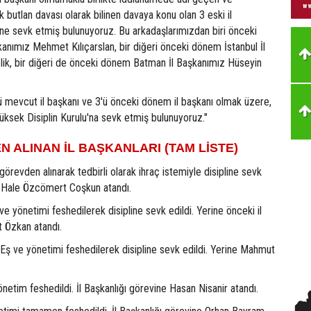
utlan davası olarak bilinen davaya konu olan 3 eski il
ine sevk etmiş bulunuyoruz. Bu arkadaşlarımızdan biri önceki
anımız Mehmet Kılıçarslan, bir diğeri önceki dönem İstanbul İl
ik, bir diğeri de önceki dönem Batman İl Başkanımız Hüseyin
ü mevcut il başkanı ve 3'ü önceki dönem il başkanı olmak üzere,
Yüksek Disiplin Kurulu'na sevk etmiş bulunuyoruz."
 ALINAN İL BAŞKANLARI (TAM LİSTE)
görevden alınarak tedbirli olarak ihraç istemiyle disipline sevk
m Hale Özcömert Coşkun atandı.
ve yönetimi feshedilerek disipline sevk edildi. Yerine önceki il
t Özkan atandı.
Eş ve yönetimi feshedilerek disipline sevk edildi. Yerine Mahmut
etim feshedildi. İl Başkanlığı görevine Hasan Nisanir atandı.