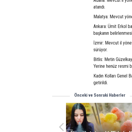
Adana: Mevcut il yön
atandı.
Malatya: Mevcut yönet
Ankara: Ümit Erkol ba
başkanın belirlenmes
İzmir: Mevcut il yöne
sürüyor.
Bitlis: Metin Güzelkay
Yerine henüz resmi bi
Kadın Kolları Genel B
getirildi.
Önceki ve Sonraki Haberler