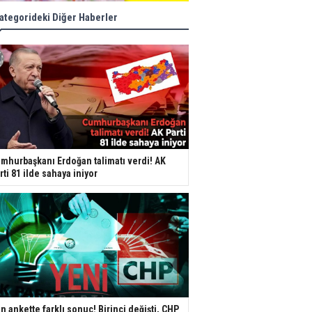
ategorideki Diğer Haberler
mhurbaşkanı Erdoğan talimatı verdi! AK
rti 81 ilde sahaya iniyor
n ankette farklı sonuç! Birinci değişti, CHP