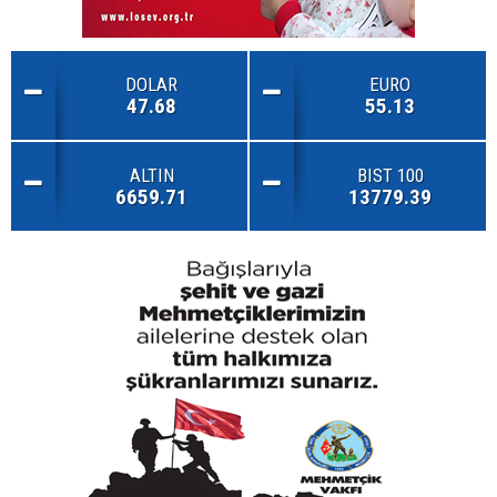
DOLAR
EURO
47.68
55.13
ALTIN
BIST 100
6659.71
13779.39