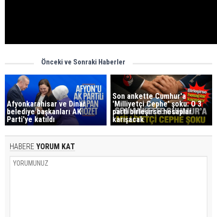
Önceki ve Sonraki Haberler
Son ankette Cumhur'a
Afyonkarahisar ve Dinar
'Milliyetçi Cephe' şoku: O 3
belediye başkanları AK
parti birleşirse hesaplar
Parti'ye katıldı
karışacak
HABERE
YORUM KAT