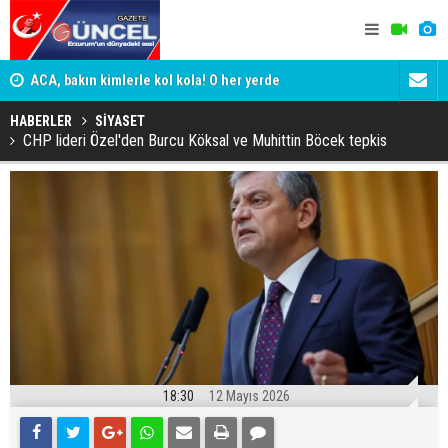
yor
ACA, bakın kimlerle kol kola! O her yerde
ADALET BAK
KİM KORU
HABERLER
SİYASET
CHP lideri Özel'den Burcu Köksal ve Muhittin Böcek tepkis
18:30
12 Mayıs 2026