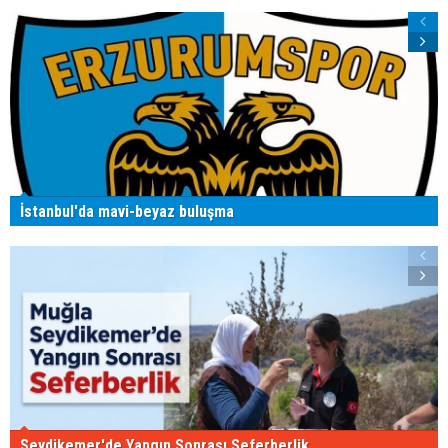
İstanbul'da mavi-beyaz buluşma
Seydikemer'de Yangın Sonrası Seferberlik