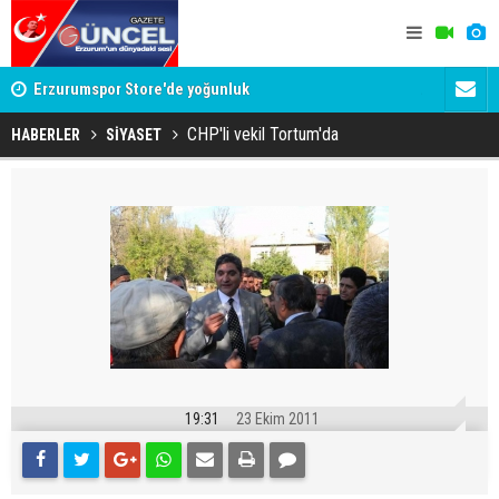
Erzurumspor Store'de yoğunluk
Adalet Bak
Böyle bir 
CHP'li vekil Tortum'da
HABERLER
SİYASET
19:31
23 Ekim 2011