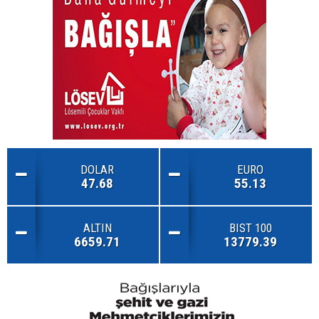
DOLAR
EURO
47.68
55.13
ALTIN
BIST 100
6659.71
13779.39