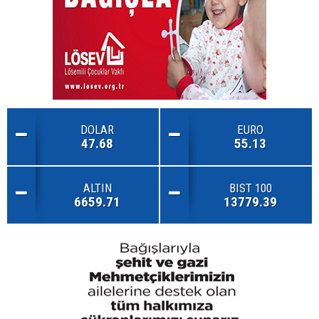
DOLAR
EURO
47.68
55.13
ALTIN
BIST 100
6659.71
13779.39