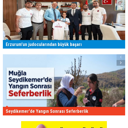
Erzurum'un judocularından büyük başarı
Seydikemer'de Yangın Sonrası Seferberlik