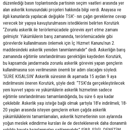
düzenlediği basın toplantısında partisinin seçim vaatleri arasında yer
alan askerlik konusundaki projeleri hakkında bilgi verdi. Anayasa ve
ilgili kanunlarda yapılacak değişikle TSK’- nın çağın gereklerine cevap
verecek bir yapıya kavuşturulmasını istediklerini belirten Korutürk
“Zorunlu askerlik ile terörlemücadele görevini ayırt etme zamanı
gelmiştir. Yükümlülerin barış zamanında, terörlemücadele gibi
görevlerde kullanılmasını önlemek için İç Hizmet Kanunu’nun 2.
maddesindeki askerlik yeniden tanımlanmalıdır’’ dedi. Askerliğin barış
zamanında eğitimle sınırlandırılması gerektiğini kaydeden Korutürk,
bu kapsamda jandarmada zorunlu askerlik görevini yapan gençlerin
kullanılmasına son verilmesinin önemli bir adım olacağını söyledi.
‘SÜRE KISALSIN’ Askerlik süresinin ilk aşamada 15 aydan 9 aya
indirilmesini öneren Korutürk, şöyle dedi: “TSK’da gerçekleştirilecek
yeni kuvvet yapısı ve yükümlülerin askerlik hizmetinin sadece
eğitimle sınırlandırılması tamamlandığında, bu süre 6 aya kadar
çekilebilir. Askerlik yaşı isteğe bağlı olmak şartıyla 18’e indirilmeli; 18-
20 yaşları arasında isteyen gençlerin erken çağda askerlik
yükümlülüklerini tamamlamaları, askerlik hizmetlerinin son aylarında
yoğun meslek edindirme kursları ile de desteklenerek daha donanımlı
şekilde hayata hazırlanmaları sağlanmalıdır.’’ ŞİAR, SİVİL DENETİM