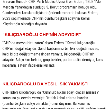
Erzurum Güncel- CHP Parti Meclisi Üyesi Eren Erdem, TELE 1'de
Merdan Yanardağ'ın sunduğu 5. Boyut programının konuğu oldu.
Gündemdeki konulara ilişkin değerlendirmelerde bulunan Erdem,
2023 seçimlerinde CHP'nin cumhurbaşkanı adayının Kemal
Kılıçdaroğlu olacağını duyurdu.
"KILIÇDAROĞLU CHP'NİN ADAYIDIR"
"CHP'de mevzu bitti zaten" diyen Erdem, "Kemal Kılıçdaroğlu
CHP'nin doğal adayıdır. Genel başkanımız bir fikir değiştirmezse,
kaldı ki biz değiştirmemesinden yanayız, Kılıçdaroğlu CHP'nin
adayıdır. Adayı kim belirler, grup belirler, parti meclisi demiyor, konu
kapanmış zaten" ifadelerini kullandı.
KILIÇDAROĞLU DA YEŞİL IŞIK YAKMIŞTI
CHP lideri Kılıçdaroğlu da "Cumhurbaşkanı adayı olacak mısınız?"
sorusuna şu cevabı vermişti: "İttifak kabul ederse bundan
(cumhurbaşkanı adayı olmaktan) onur duyarım. Bu konu hiç