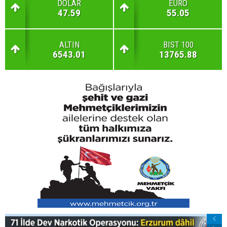
DOLAR
EURO
47.59
55.05
ALTIN
BIST 100
6543.01
13765.88