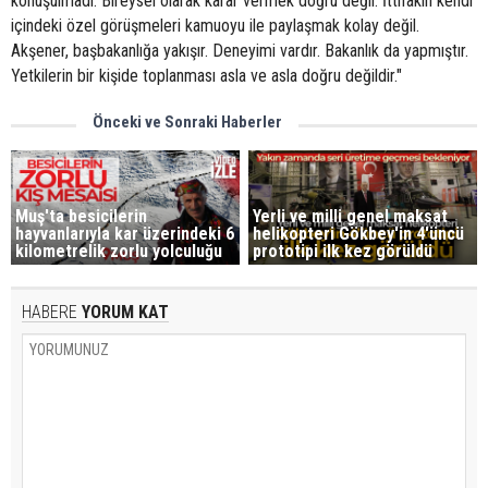
konuşulmadı. Bireysel olarak karar vermek doğru değil. İttifakın kendi
içindeki özel görüşmeleri kamuoyu ile paylaşmak kolay değil.
Akşener, başbakanlığa yakışır. Deneyimi vardır. Bakanlık da yapmıştır.
Yetkilerin bir kişide toplanması asla ve asla doğru değildir."
Önceki ve Sonraki Haberler
Muş'ta besicilerin
Yerli ve milli genel maksat
hayvanlarıyla kar üzerindeki 6
helikopteri Gökbey'in 4'üncü
kilometrelik zorlu yolculuğu
prototipi ilk kez görüldü
HABERE
YORUM KAT