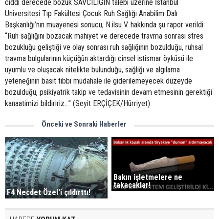
ciddi derecede bozuk SAVCILIĞIN talebi üzerine İstanbul
Üniversitesi Tıp Fakültesi Çocuk Ruh Sağlığı Anabilim Dalı
Başkanlığı’nın muayenesi sonucu, N.ilsu V. hakkında şu rapor verildi:
“Ruh sağlığını bozacak mahiyet ve derecede travma sonrası stres
bozukluğu geliştiği ve olay sonrası ruh sağlığının bozulduğu, ruhsal
travma bulgularının küçüğün aktardığı cinsel istismar öyküsü ile
uyumlu ve oluşacak nitelikte bulunduğu, sağlığı ve algılama
yeteneğinin basit tıbbi müdahale ile giderilemeyecek düzeyde
bozulduğu, psikiyatrik takip ve tedavisinin devam etmesinin gerektiği
kanaatimizi bildiririz...” (Seyit ERÇİÇEK/Hürriyet)
Önceki ve Sonraki Haberler
Bakın işletmelere ne
takacaklar!
F4 Necdet Özel'i çıldırttı!