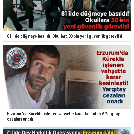
81 ilde düğmeye basıldı! Okullara 30 bin yeni güvenlik görevlisi
Erzurum'da Kürekle işlenen vahşette karar kesinleşti! Yargıtay
cezaları onadı