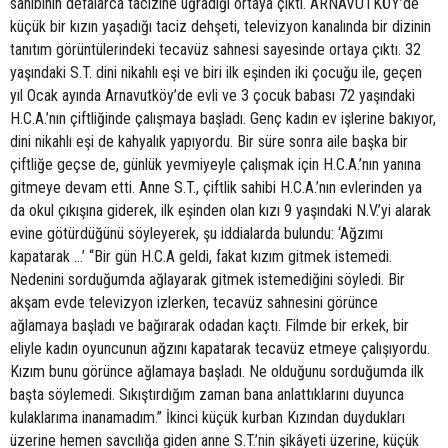
sahibinin defalarca tacizine uğradığı ortaya çıktı. ARNAVUTKÖY’de
küçük bir kızın yaşadığı taciz dehşeti, televizyon kanalında bir dizinin
tanıtım görüntülerindeki tecavüz sahnesi sayesinde ortaya çıktı. 32
yaşındaki S.T. dini nikahlı eşi ve biri ilk eşinden iki çocuğu ile, geçen
yıl Ocak ayında Arnavutköy’de evli ve 3 çocuk babası 72 yaşındaki
H.C.A.’nın çiftliğinde çalışmaya başladı. Genç kadın ev işlerine bakıyor,
dini nikahlı eşi de kahyalık yapıyordu. Bir süre sonra aile başka bir
çiftliğe geçse de, günlük yevmiyeyle çalışmak için H.C.A.’nın yanına
gitmeye devam etti. Anne S.T., çiftlik sahibi H.C.A.’nın evlerinden ya
da okul çıkışına giderek, ilk eşinden olan kızı 9 yaşındaki N.V.’yi alarak
evine götürdüğünü söyleyerek, şu iddialarda bulundu: ‘Ağzımı
kapatarak ...’ “Bir gün H.C.A geldi, fakat kızım gitmek istemedi.
Nedenini sorduğumda ağlayarak gitmek istemediğini söyledi. Bir
akşam evde televizyon izlerken, tecavüz sahnesini görünce
ağlamaya başladı ve bağırarak odadan kaçtı. Filmde bir erkek, bir
eliyle kadın oyuncunun ağzını kapatarak tecavüz etmeye çalışıyordu.
Kızım bunu görünce ağlamaya başladı. Ne olduğunu sorduğumda ilk
başta söylemedi. Sıkıştırdığım zaman bana anlattıklarını duyunca
kulaklarıma inanamadım.” İkinci küçük kurban Kızından duydukları
üzerine hemen savcılığa giden anne S.T.’nin şikâyeti üzerine, küçük