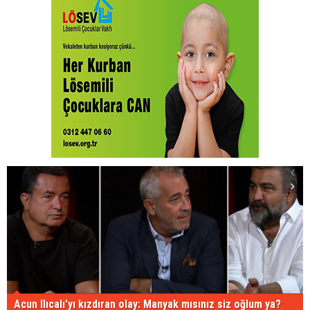
Acun Ilıcalı'yı kızdıran olay: Manyak mısınız siz oğlum ya?