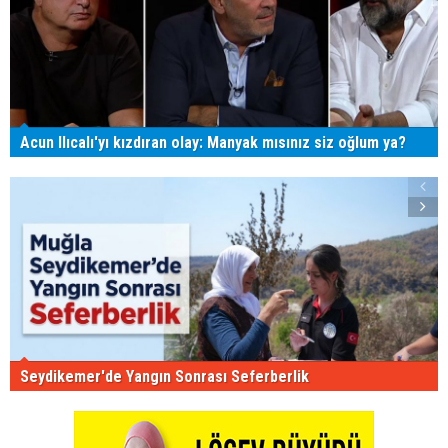
Acun Ilıcalı'yı kızdıran olay: Manyak mısınız siz oğlum ya?
Seydikemer'de Yangın Sonrası Seferberlik