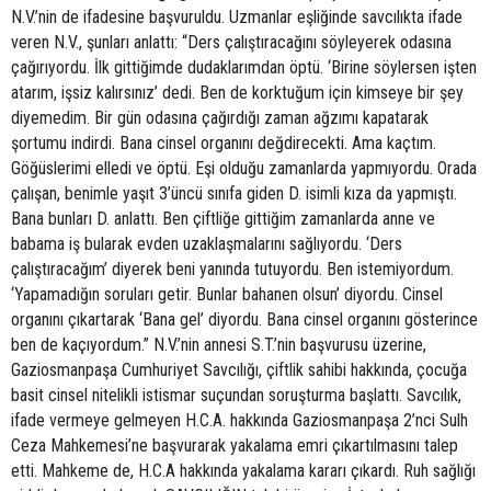
N.V.’nin de ifadesine başvuruldu. Uzmanlar eşliğinde savcılıkta ifade
veren N.V., şunları anlattı: “Ders çalıştıracağını söyleyerek odasına
çağırıyordu. İlk gittiğimde dudaklarımdan öptü. ‘Birine söylersen işten
atarım, işsiz kalırsınız’ dedi. Ben de korktuğum için kimseye bir şey
diyemedim. Bir gün odasına çağırdığı zaman ağzımı kapatarak
şortumu indirdi. Bana cinsel organını değdirecekti. Ama kaçtım.
Göğüslerimi elledi ve öptü. Eşi olduğu zamanlarda yapmıyordu. Orada
çalışan, benimle yaşıt 3’üncü sınıfa giden D. isimli kıza da yapmıştı.
Bana bunları D. anlattı. Ben çiftliğe gittiğim zamanlarda anne ve
babama iş bularak evden uzaklaşmalarını sağlıyordu. ‘Ders
çalıştıracağım’ diyerek beni yanında tutuyordu. Ben istemiyordum.
‘Yapamadığın soruları getir. Bunlar bahanen olsun’ diyordu. Cinsel
organını çıkartarak ‘Bana gel’ diyordu. Bana cinsel organını gösterince
ben de kaçıyordum.” N.V.’nin annesi S.T.’nin başvurusu üzerine,
Gaziosmanpaşa Cumhuriyet Savcılığı, çiftlik sahibi hakkında, çocuğa
basit cinsel nitelikli istismar suçundan soruşturma başlattı. Savcılık,
ifade vermeye gelmeyen H.C.A. hakkında Gaziosmanpaşa 2’nci Sulh
Ceza Mahkemesi’ne başvurarak yakalama emri çıkartılmasını talep
etti. Mahkeme de, H.C.A hakkında yakalama kararı çıkardı. Ruh sağlığı