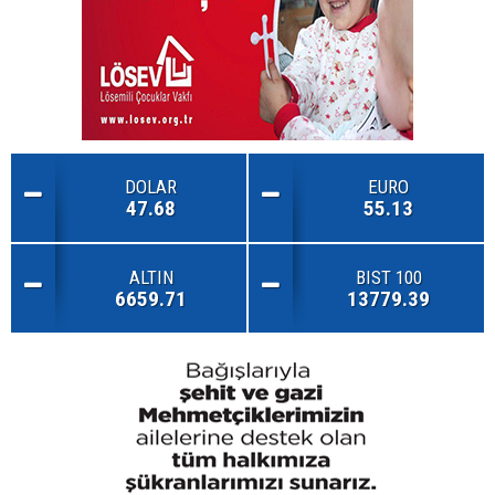
DOLAR
EURO
47.68
55.13
ALTIN
BIST 100
6659.71
13779.39