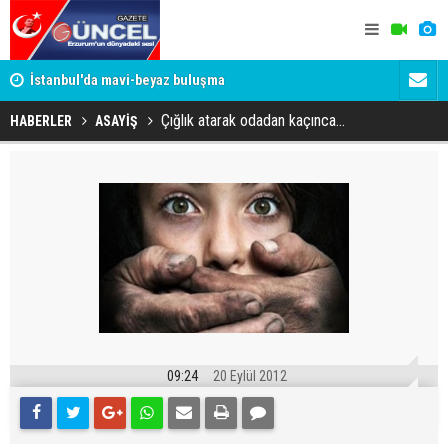
um
İstanbul'da mavi-beyaz buluşma
Erzurumspo
Çığlık atarak odadan kaçınca...
HABERLER
ASAYİŞ
09:24
20 Eylül 2012